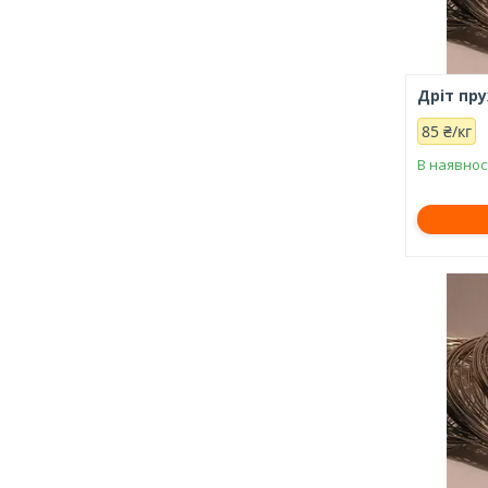
Дріт пр
85 ₴/кг
В наявнос