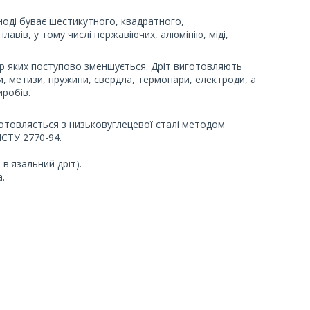
іноді буває шестикутного, квадратного,
лавів, у тому числі нержавіючих, алюмінію, міді,
тр яких поступово зменшується. Дріт виготовляють
ти, метизи, пружини, свердла, термопари, електроди, а
робів.
готовляється з низьковуглецевої сталі методом
ДСТУ 2770-94.
'язальний дріт).
.