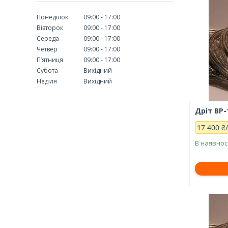
Понеділок
09:00
17:00
Вівторок
09:00
17:00
Середа
09:00
17:00
Четвер
09:00
17:00
Пʼятниця
09:00
17:00
Субота
Вихідний
Неділя
Вихідний
Дріт ВР-
17 400 ₴
В наявнос