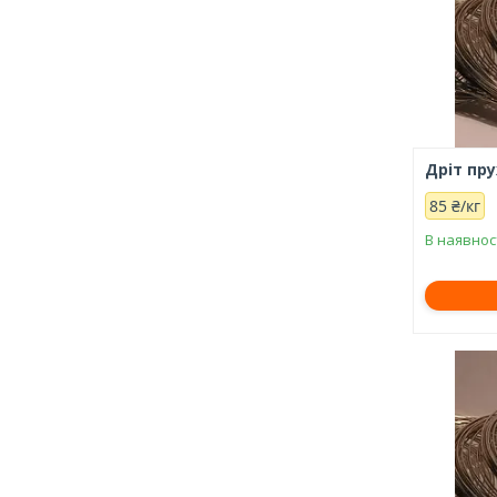
Дріт пр
85 ₴/кг
В наявнос