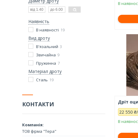
Діаметр дроту
В наявнос
Наявність
В наявності
19
Вид дроту
В'язальний
3
Звичайна
9
Пружинна
7
Матеріал дроту
Сталь
19
Дріт оц
КОНТАКТИ
22 550 ₴
В наявнос
ТОВ фірма "Тера"