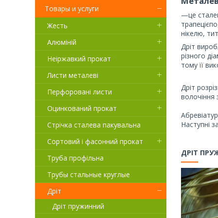
Металев
Товары и услуги
—це сталев
трапецієпо
Жесть
нікелю, тит
Алюміній
Дріт виро
різного ді
Неіржавкий прокат
тому її ви
Листи металеві
Дріт розрі
Перфоровані листи
волочіння 
Оцинкований прокат
Абревіатур
Наступні з
Стрічка сталева пакувальна
Сортовий і фасонний прокат
ДРІТ ПР
Труба профільна
Трубы стальные круглые
Дріт
Дріт пружинний