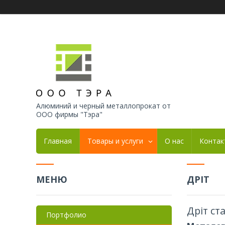
Алюминий и черный металлопрокат от
ООО фирмы "Тэра"
Главная
Товары и услуги
О нас
Контак
ДРІТ
Дріт ст
Портфолио