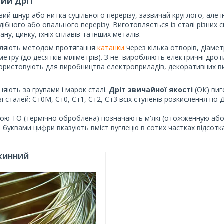
ий дріт
ий шнур або нитка суцільного перерізу, зазвичай круглого, але 
дібного або овального перерізу. Виготовляється із сталі різних сп
ану, цинку, їхніх сплавів та інших металів.
бляють методом протягання
катанки
через кілька отворів, діаме
аметру (до десятків міліметрів). З неї виробляють електричні дро
користовують для виробництва електроприладів, декоративних ви
зняють за групами і марок сталі.
Дріт звичайної якості
(ОК) ви
зі сталей: Ст0М, Ст0, Ст1, Ст2, Ст3 всіх ступенів розкислення по 
ою ТО (термічно оброблена) позначають м'які (отожженную або в
а буквами цифри вказують вміст вуглецю в сотих частках відсотка
УЖИННИЙ