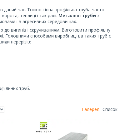
в даний час. Тонкостінна профільна труба часто
ворота, теплиці і так далі.
Металеві труби
з
мовами і в агресивних середовищах.
тю до вигинів і скручиваниям. Виготовити профільну
алі. Головними способами виробництва таких труб є
иди перерізів:
фільних труб.
Галерея
Список