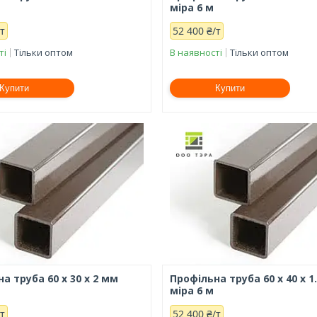
міра 6 м
/т
52 400 ₴/т
ті
Тільки оптом
В наявності
Тільки оптом
Купити
Купити
а труба 60 х 30 х 2 мм
Профільна труба 60 х 40 х 1
міра 6 м
/т
52 400 ₴/т