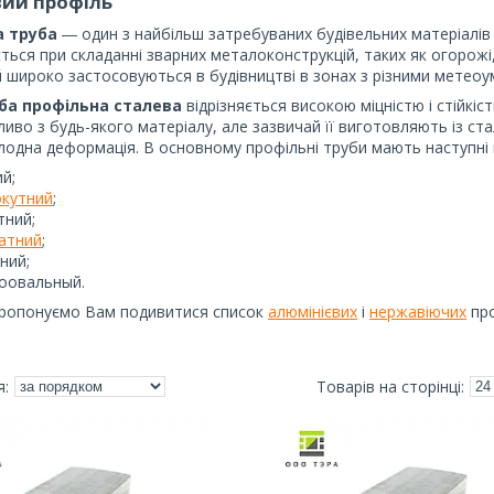
ий профіль
а труба
― один з найбільш затребуваних будівельних матеріалів 
ться при складанні зварних металоконструкцій, таких як огорожі, 
 широко застосовуються в будівництві в зонах з різними метеоу
ба профільна сталева
відрізняється високою міцністю і стійкіс
иво з будь-якого матеріалу, але зазвичай її виготовляють із ст
олодна деформація. В основному профільні труби мають наступні в
ий;
кутний
;
тний;
атний
;
ний;
оовальный.
пропонуємо Вам подивитися список
алюмінієвих
і
нержавіючих
про