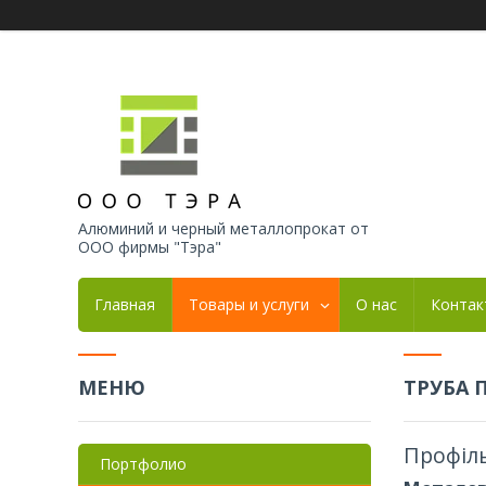
Алюминий и черный металлопрокат от
ООО фирмы "Тэра"
Главная
Товары и услуги
О нас
Контак
ТРУБА 
Профіль
Портфолио