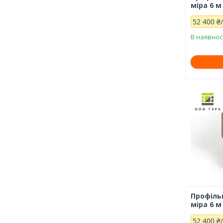
міра 6 м
52 400 ₴
В наявнос
Профільн
міра 6 м
52 400 ₴