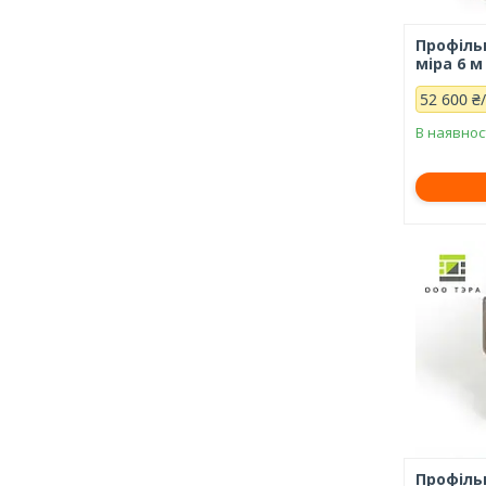
Профільн
міра 6 м
52 600 ₴
В наявнос
Профільн