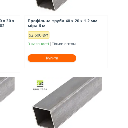
 х 30 х
Профільна труба 40 х 20 х 1.2 мм
82
міра 6 м
52 600 ₴/т
В наявності
Тільки оптом
Купити