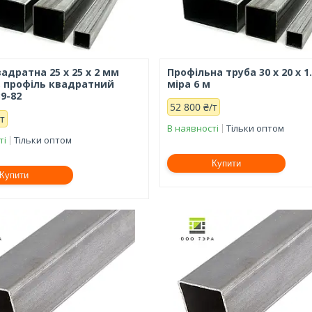
адратна 25 х 25 х 2 мм
Профільна труба 30 х 20 х 1
, профіль квадратний
міра 6 м
9-82
52 800 ₴/т
/т
В наявності
Тільки оптом
ті
Тільки оптом
Купити
Купити