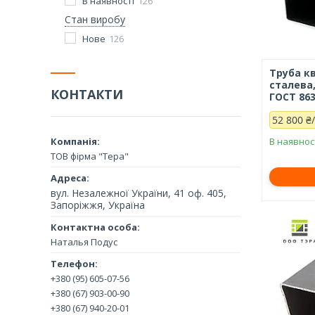
В наявності
126
Стан виробу
Нове
126
Труба кв
сталева
КОНТАКТИ
ГОСТ 863
52 800 ₴
В наявнос
ТОВ фірма "Тера"
вул. Незалежної України, 41 оф. 405,
Запоріжжя, Україна
Наталья Подус
+380 (95) 605-07-56
+380 (67) 903-00-90
+380 (67) 940-20-01