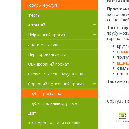
Металев
Товары и услуги
Профільн
застосовує
Жесть
спецсталей
Алюміній
Також
тру
трубу можл
Неіржавкий прокат
гаряча і х
Листи металеві
кругл
прямо
Перфоровані листи
трику
квадр
Оцинкований прокат
оваль
плоск
Стрічка сталева пакувальна
Так само 
Сортовий і фасонний прокат
Труба профільна
Трубы стальные круглые
Дріт
Кольорові метали і сплави