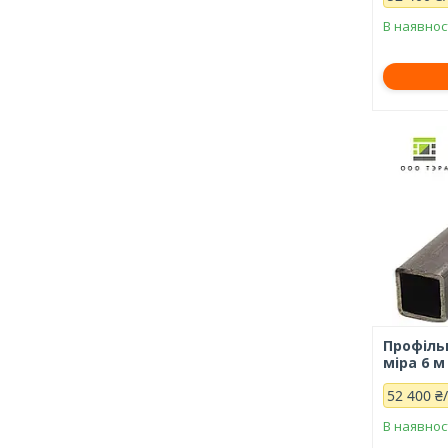
В наявнос
Профільн
міра 6 м
52 400 ₴
В наявнос