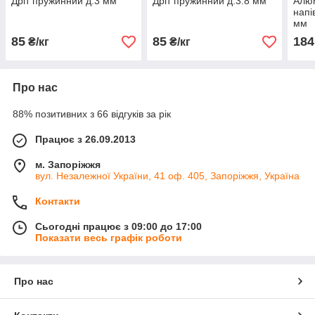
Дріт пружинний д.3 мм
Дріт пружинний д.3.8 мм
Алюм
напі
мм
85
85
184
₴/кг
₴/кг
Про нас
88% позитивних з 66 відгуків за рік
Працює з 26.09.2013
м. Запоріжжя
вул. Незалежної України, 41 оф. 405, Запоріжжя, Україна
Контакти
Сьогодні працює з 09:00 до 17:00
Показати весь графік роботи
Про нас