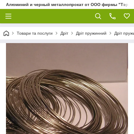
Алюминий и черный металлопрокат от ООО фирмы "Тэра"
Товари та послуги
Дріт
Дріт пружинний
Дріт пруж