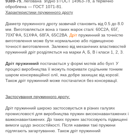
9389-75
, легована згідно з ГОСТ 14963-78, а термічно
оброблена — ГОСТ 1071-81.
Характеристики пружинного дроту
Діаметр пружинного дроту зазвичай становить від 0.5 до 8.0
мм. Виготовляється вона з таких марок сталі: 60С2А, 65Г,
70ХГФА, 51ХФА, 68ГА, 65С2ВА.
Дріт
пружинний за точністю
виготовлення може бути нормальною або підвищеною
точності виготовлення. Залежно від механічних властивостей
пружинний дріт розділяється на марки А, Б, В і класи 1, 2, 3.
Дріт пружинний
постачається у формі мотків або бухт. У
процесі виробництва її можуть покривати суцільним тонким
шаром консерваційної олії, яка добре захищає від корозії.
Також дріт пружинний може постачатися без консервації.
Застосування пружинного дроту:
Дріт пружинний широко застосовується в різних галузях
промисловості для виробництва пружин високонавантажених і
важконавантажених. До таких пружин застосовують підвищені
вимоги щодо зносостійкості. Після навивки такі пружини
підлягають загартуванню. Також дріт пружинний