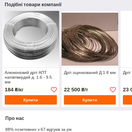
Подібні товари компанії
Алюмінієвий дріт АПТ
Дріт оцинкований Д.1.8 мм
Дріт
напівтвердий д. 1.6 - 9.5
мм
184
22 500
23 
₴/кг
₴/т
Купити
Купити
Про нас
88% позитивних з 67 відгуків за рік