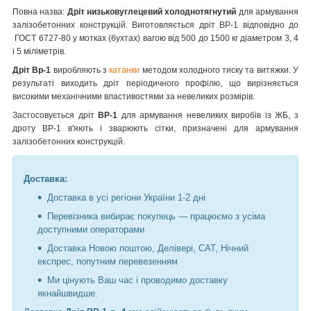
Повна назва:
Дріт низьковуглецевий холоднотягнутий
для армування
залізобетонних конструкцій. Виготовляється дріт ВР-1 відповідно до
ГОСТ 6727-80 у мотках (бухтах) вагою від 500 до 1500 кг діаметром 3, 4
і 5 міліметрів.
Дріт Вр-1
виробляють з
катанки
методом холодного тиску та витяжки. У
результаті виходить дріт періодичного профілю, що вирізняється
високими механічними властивостями за невеликих розмірів.
Застосовується дріт
ВР-1
для армування невеликих виробів із ЖБ, з
дроту ВР-1 в'яють і зварюють сітки, призначені для армування
залізобетонних конструкцій.
Доставка:
Доставка в усі регіони України 1-2 дні
Перевізника вибирає покупець — працюємо з усіма
доступними операторами
Доставка Новою поштою, Делівері, САТ, Нічний
експрес, попутним перевезенням
Ми цінують Ваш час і проводимо доставку
якнайшвидше.