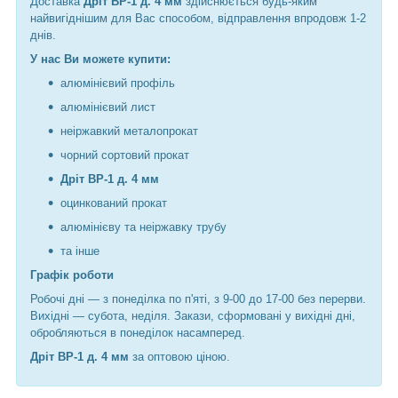
Доставка
Дріт ВР-1 д. 4 мм
здійснюється будь-яким
найвигіднішим для Вас способом, відправлення впродовж 1-2
днів.
У нас Ви можете купити:
алюмінієвий профіль
алюмінієвий лист
неіржавкий металопрокат
чорний сортовий прокат
Дріт ВР-1 д. 4 мм
оцинкований прокат
алюмінієву та неіржавку трубу
та інше
Графік роботи
Робочі дні —
з понеділка по п'яті, з 9-00 до 17-00 без перерви.
Вихідні — субота, неділя. Закази, сформовані у вихідні дні,
обробляються в понеділок насамперед.
Дріт ВР-1 д. 4 мм
за оптовою ціною.