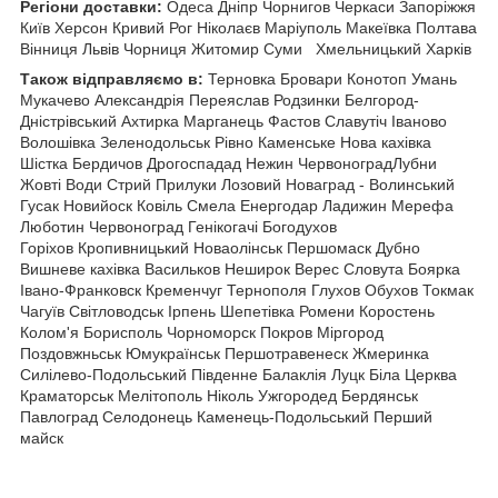
Регіони доставки:
Одеса Дніпр Чорнигов Черкаси Запоріжжя
Київ Херсон Кривий Рог Ніколаєв Маріуполь Макеївка Полтава
Вінниця Львів Чорниця Житомир Суми
Хмельницький Харків
Також відправляємо в:
Терновка Бровари Конотоп Умань
Мукачево Александрія Переяслав Родзинки Белгород-
Дністрівський Ахтирка Марганець Фастов Славутіч Іваново
Волошівка Зеленодольськ Рівно Каменське Нова кахівка
Шістка Бердичов Дрогоспадад Нежин ЧервоноградЛубни
Жовті Води Стрий Прилуки Лозовий Новаград - Волинський
Гусак Новийоск Ковіль Смела Енергодар Ладижин Мерефа
Люботин Червоноград Генікогачі Богодухов
Горіхов Кропивницький Новаолінськ Першомаск Дубно
Вишневе кахівка Васильков Неширок Верес Словута Боярка
Івано-Франковск Кременчуг Тернополя
Глухов Обухов Токмак
Чагуїв Світловодськ Ірпень Шепетівка Ромени Коростень
Колом'я Борисполь Чорноморск Покров Міргород
Поздовжньськ Юмукраїнськ Першотравенеск Жмеринка
Силілево-Подольський Південне Балаклія Луцк Біла Церква
Краматорськ Мелітополь Ніколь Ужгородед Бердянськ
Павлоград Селодонець Каменець-Подольський Перший
майск