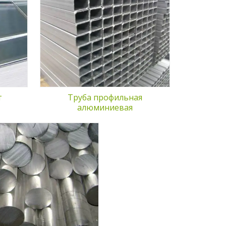
зличных
ные их
х
тиками
розионная
ьный вес,
ционные
т
Труба профильная
алюминиевая