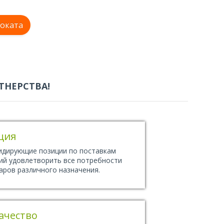
оката
ТНЕРСТВА!
ция
лидирующие позиции по поставкам
ий удовлетворить все потребности
аров различного назначения.
ачество