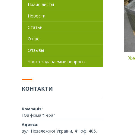
толщины, в рулонах и листах.
Прайс-листы
Вся продукция соответствует
ГОСТ, отличается прочностью,
Новости
коррозийной стойкостью,
отличной свариваемостью и
Статьи
пластичностью. Есть
возможность порезки на ленты.
О нас
Отзывы
Же
Часто задаваемые вопросы
КОНТАКТИ
Трубы из алюминия
сплавов круглого с
представлены в ра
размерах и разной 
Они отличаются вы
стойкостью к корро
ТОВ фірма "Тера"
воздействию агресс
внешних факторов, 
широко востребова
вул. Незалежної України, 41 оф. 405,