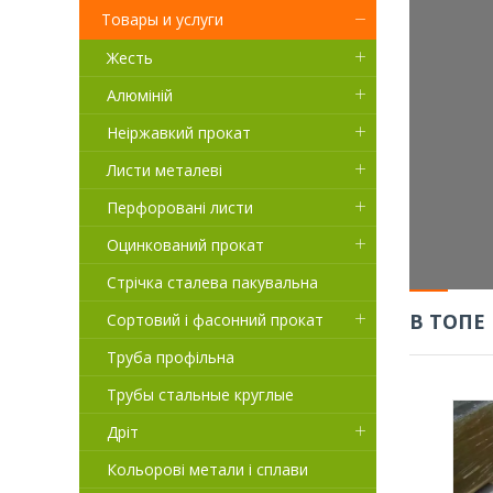
Товары и услуги
Жесть
Алюміній
Неіржавкий прокат
Листи металеві
Перфоровані листи
Оцинкований прокат
Стрічка сталева пакувальна
В ТОПЕ
Сортовий і фасонний прокат
Труба профільна
Трубы стальные круглые
Дріт
Предлагаем жесть ЭЖК разных
Кольорові метали і сплави
марок, степени твердости,