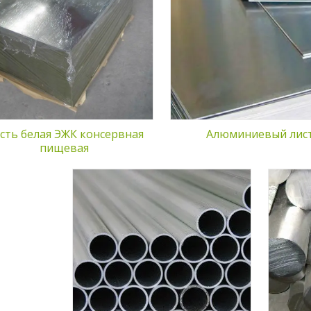
алюминиевые трубы ра
прочности и толщины. Все
размеров и изготовлен
изделия изготовлены в строгом
разных марок стали. И
соответствии ГОСТ 21631-76,
основными характерис
широко применяются в
является высокая кор
строительстве, пищевой
стойкость, незначител
промышленности, разных
повышенные конструк
отраслях производства и
свойства.
прочее.
сть белая ЭЖК консервная
Алюминиевый лис
пищевая
 и его
У нас вы можете купить
ечения у нас
алюминиевые круги из сплавов
зных
Д16, Д16Т, АМЦ, АМГ и 7075 с
прочности.
диаметром от 8 до 400 мм,
сокой
длиной — 0,5-6 м. Они
зии,
отличаются высокой
ивных сред и
прочностью, обладают хорошей
за счет чего
свариваемостью, могут
ны в разных
использоваться даже в самых