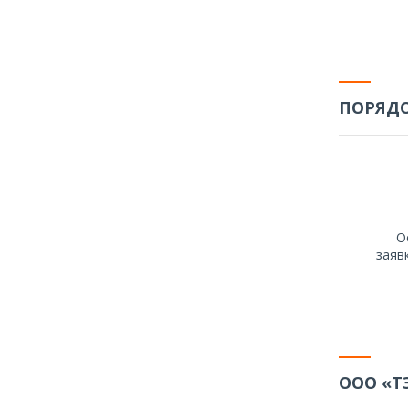
ПОРЯДО
О
заяв
ООО «Т