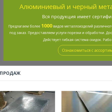
Алюминиевый и черный мет
Вся продукция имеет сертифи
1000
Предлагаем более
видов металлоизделий различного
под заказ. Предоставляем услуги порезки и обработки. До
Действует гибкая система скидок. Раб
Ознакомиться с ассорти
 ПРОДАЖ
Широкий ассортимент листов и
В ассортименте предс
плит из алюминия и
профильные прямоуго
алюминиевых сплавов разной