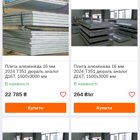
Д18, В65 — дюралюміній високої пластичності (зі
зниженим вмістом легуючих елементів).
Дюралюміній
знайшов широке застосування в авіабудуванні
з-за високої міцності.
Плита алюмінієва 16 мм
Плита алюмінієва 16 мм
2024 Т351 дюраль аналог
2024 Т351 дюраль аналог
Д16Т, 1500х3000 мм
Д16Т, 1500х3000 мм
В наявності
В наявності
22 785
264
₴
₴/кг
Купити
Купити