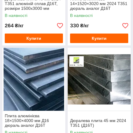
Т351 алюміній сплав Д16Т,
14×1520×3020 мм 2024 Т351
розміри 1500х3000 мм
дюраль аналог Д16Т
В наявності
В наявності
264
330
₴/кг
₴/кг
Купити
Купити
Плита алюмінієва
18×1500×4000 мм Д16
Дюралева плита 45 мм 2024
дюраль аналог Д16Т
Т351 (Д16Т)
В наявності
В наявності