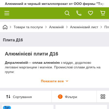
Алюминий и черный металлопрокат от ООО фирмы "Тэра"
Товари та послуги
Алюміній
Алюмінієвий лист
Пл
Плита Д16
Алюмінієві плити Д16
Дюралюміній
—
сплав алюмінію
з міддю, додатково
леговані марганцем і магнієм. Промислові сплави ділять на
групи:
Д1 — класичний дюралюміній (3,5...4,5% Cu; 0,4...1,0
Показати все
Mn; 0,8...0,8% Mg);
Д16 — дюралюміній підвищеної міцності (
до
вміст Mg
1,2...1,8%);
Сортування
0
Фільтри
Д19, ВАД1, ВД17 — жароміцний дюралюміній (мають
збільшене, порівняно з Д1, співвідношення Mg/Cu);
Топ