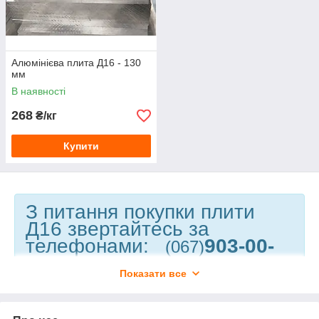
Алюмінієва плита Д16 - 130
мм
В наявності
268
₴/кг
Купити
З питання покупки плити
Д16 звертайтесь за
телефонами:
903-00-
(067)
90;
992-20-66;
(093)
Показати все
940-20-01
(067)