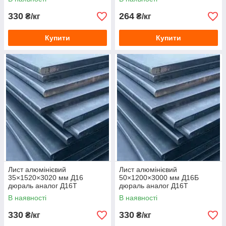
330
264
₴/кг
₴/кг
Купити
Купити
Лист алюмінієвий
Лист алюмінієвий
35×1520×3020 мм Д16
50×1200×3000 мм Д16Б
дюраль аналог Д16Т
дюраль аналог Д16Т
В наявності
В наявності
330
330
₴/кг
₴/кг