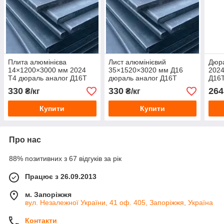
Плита алюмінієва
Лист алюмінієвий
Дюра
14×1200×3000 мм 2024
35×1520×3020 мм Д16
2024
Т4 дюраль аналог Д16Т
дюраль аналог Д16Т
Д16Т
мм
330
330
264
₴/кг
₴/кг
Купити
Купити
Про нас
88% позитивних з 67 відгуків за рік
Працює з 26.09.2013
м. Запоріжжя
вул. Незалежної України, 41 оф. 405, Запоріжжя, Україна
Контакти