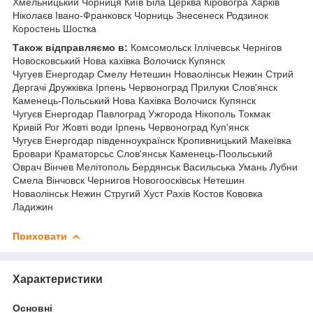
Хмельницький Чорниця
Київ Біла Церква Кіровогра Харків
Ніколаєв Івано-Франковск Чорниць Знесенеск Родзинок
Коростень Шостка
Також відправляємо в:
Комсомольск Іллічевськ Чернігов
Новосковський Нова кахівка Волочиск Купянск
Чугуев Енергодар Смелу Нетешин Новаолінськ Нежин Стрий
Дергачі Дружківка Ірпень Червоноград Прилуки Слов'янск
Каменець-Польський Нова Кахівка Волочиск Купянск
Чугуєв Енергодар Павлоград Ужгорода Нікополь Токмак
Кривій Рог Жовті води Ірпень Червоноград Куп'янск
Чугуєв Енергодар південноукраїнск Кропивницький Макеївка
Бровари Краматорсьс Слов'янськ Каменець-Поольський
Оврач Вінчев Мелітополь Бердянськ Васильська Умань Лубни
Смела Вінчовск Чернигов Новогоосківськ Нетешин
Новаолінськ Нежин Стругий Хуст Рахів Костов Кововка
Ладижин
Приховати
Характеристики
Основні