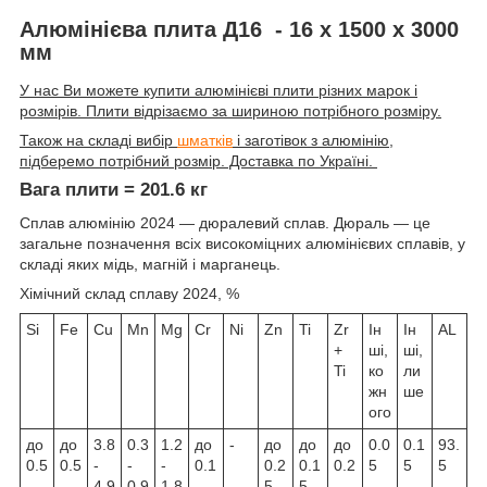
Алюмінієва плита Д16 - 16 х 1500 х 3000
мм
У нас Ви можете купити алюмінієві плити різних марок і
розмірів. Плити відрізаємо за шириною потрібного розміру.
Також на складі вибір
шматків
і заготівок з алюмінію,
підберемо потрібний розмір. Доставка по Україні.
Вага плити = 201.6 кг
Сплав алюмінію 2024 — дюралевий сплав. Дюраль — це
загальне позначення всіх високоміцних алюмінієвих сплавів, у
складі яких мідь, магній і марганець.
Хімічний склад сплаву 2024, %
Si
Fe
Cu
Mn
Mg
Cr
Ni
Zn
Ti
Zr
Ін
Ін
АL
+
ші,
ші,
Ti
ко
ли
жн
ше
ого
до
до
3.8
0.3
1.2
до
-
до
до
до
0.0
0.1
93.
0.5
0.5
-
-
-
0.1
0.2
0.1
0.2
5
5
5
4.9
0.9
1.8
5
5