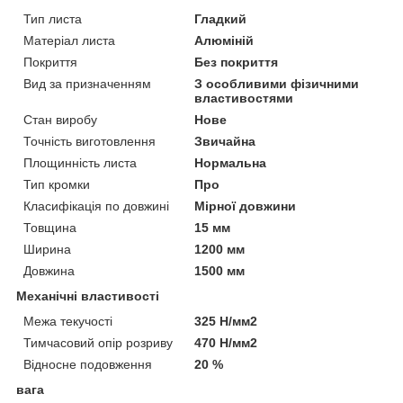
Тип листа
Гладкий
Матеріал листа
Алюміній
Покриття
Без покриття
Вид за призначенням
З особливими фізичними
властивостями
Стан виробу
Нове
Точність виготовлення
Звичайна
Площинність листа
Нормальна
Тип кромки
Про
Класифікація по довжині
Мірної довжини
Товщина
15 мм
Ширина
1200 мм
Довжина
1500 мм
Механічні властивості
Межа текучості
325 Н/мм2
Тимчасовий опір розриву
470 Н/мм2
Відносне подовження
20 %
вага