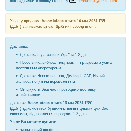
або надсилайте заявку на пошту
firmatera1@gmail.com
У нас у продажу
Алюмінієва плита 16 мм 2024 Т351
(Д16Т)
за низькою ціною.
Дрібний і середній опт.
Доставка:
Доставка в усі регіони України 1-2 дні
Перевізника вибирає покупець — працюємо з усіма
доступними операторами
Доставка Новою поштою, Делівері, САТ, Нічний
експрес, попутним перевезенням
Ми цінують Ваш час і проводимо доставку
якнайшвидше.
Доставка
Алюмінієва плита 16 мм 2024 Т351
(Д16Т)
здійснюється будь-яким найвигіднішим для Вас
способом, відправлення впродовж 1-2 днів.
У нас Ви можете купити:
алюмінієвий профіль