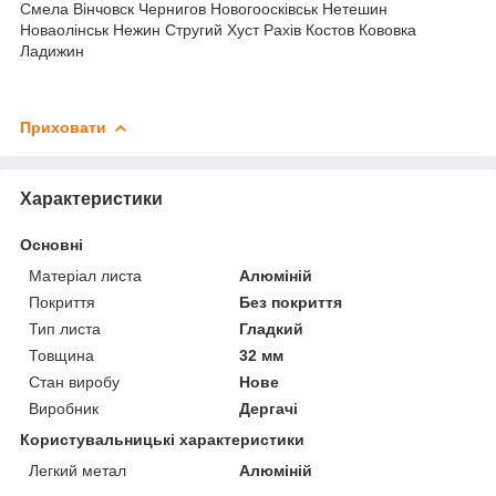
Смела Вінчовск Чернигов Новогоосківськ Нетешин
Новаолінськ Нежин Стругий Хуст Рахів Костов Кововка
Ладижин
Приховати
Характеристики
Основні
Матеріал листа
Алюміній
Покриття
Без покриття
Тип листа
Гладкий
Товщина
32 мм
Стан виробу
Нове
Виробник
Дергачі
Користувальницькі характеристики
Легкий метал
Алюміній