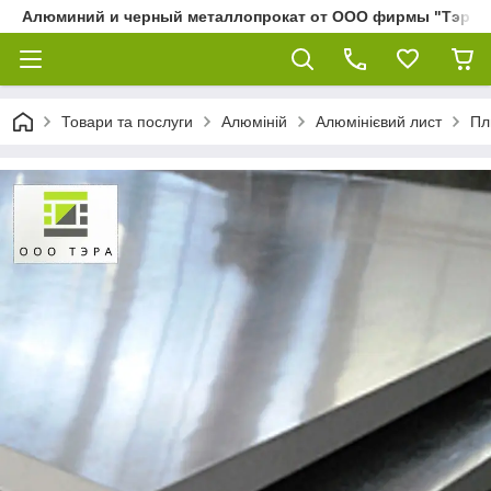
Алюминий и черный металлопрокат от ООО фирмы "Тэра"
Товари та послуги
Алюміній
Алюмінієвий лист
Пл