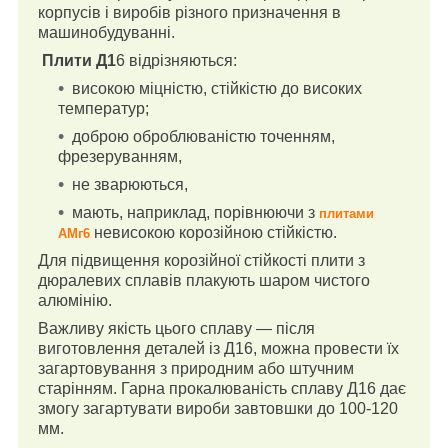
корпусів і виробів різного призначення в
машинобудуванні.
Плити Д1
6 відрізняються:
високою міцністю, стійкістю до високих
температур;
доброю оброблюваністю точенням,
фрезеруванням,
не зварюються,
мають, наприклад, порівнюючи з
плитами
невисокою корозійною стійкістю.
АМг6
Для підвищення корозійної стійкості плити з
дюралевих сплавів плакують шаром чистого
алюмінію.
Важливу якість цього сплаву — після
виготовлення деталей із Д16, можна провести їх
загартовування з природним або штучним
старінням. Гарна прокалюваність сплаву Д16 дає
змогу загартувати вироби завтовшки до 100-120
мм.