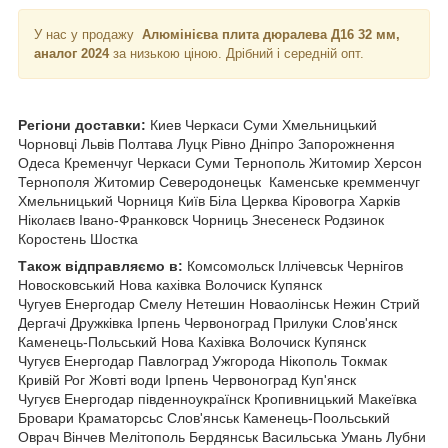
У нас у продажу
Алюмінієва плита дюралева Д16 32 мм,
аналог 2024
за низькою ціною.
Дрібний і середній опт.
Регіони доставки:
Киев Черкаси Суми Хмельницький
Чорновці
Львів Полтава Луцк Рівно Дніпро Запорожнення
Одеса Кременчуг Черкаси Суми Тернополь Житомир Херсон
Тернополя Житомир Северодонецьк Каменське кремменчуг
Хмельницький Чорниця
Київ Біла Церква Кіровогра Харків
Ніколаєв Івано-Франковск Чорниць Знесенеск Родзинок
Коростень Шостка
Також відправляємо в:
Комсомольск Іллічевськ Чернігов
Новосковський Нова кахівка Волочиск Купянск
Чугуев Енергодар Смелу Нетешин Новаолінськ Нежин Стрий
Дергачі Дружківка Ірпень Червоноград Прилуки Слов'янск
Каменець-Польський Нова Кахівка Волочиск Купянск
Чугуєв Енергодар Павлоград Ужгорода Нікополь Токмак
Кривій Рог Жовті води Ірпень Червоноград Куп'янск
Чугуєв Енергодар південноукраїнск Кропивницький Макеївка
Бровари Краматорсьс Слов'янськ Каменець-Поольський
Оврач Вінчев Мелітополь Бердянськ Васильська Умань Лубни