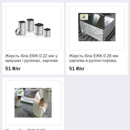
Жерсть біла ЕМК 0.22 мм у
Жерсть біла ЕЖК 0.28 мм
аркушах і рулонах, харчова
харчова в рулоні-порізка,
консервна
лакування
51
51
₴/кг
₴/кг