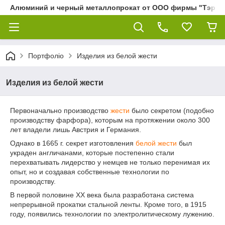
Алюминий и черный металлопрокат от ООО фирмы "Тэра"
Портфоліо
Изделия из белой жести
Изделия из белой жести
Первоначально производство
жести
было секретом (подобно
производству фарфора), которым на протяжении около 300
лет владели лишь Австрия и Германия.
Однако в 1665 г. секрет изготовления
белой жести
был
украден англичанами, которые постепенно стали
перехватывать лидерство у немцев не только перенимая их
опыт, но и создавая собственные технологии по
производству.
В первой половине XX века была разработана система
непрерывной прокатки стальной ленты. Кроме того, в 1915
году, появились технологии по электролитическому лужению.