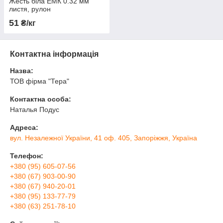
Жесть біла ЕМК 0.32 мм
листя, рулон
електролітичного лущення,
51
₴/кг
харчова
Контактна інформація
Назва:
ТОВ фірма "Тера"
Контактна особа:
Наталья Подус
Адреса:
вул. Незалежної України, 41 оф. 405, Запоріжжя, Україна
Телефон:
+380 (95) 605-07-56
+380 (67) 903-00-90
+380 (67) 940-20-01
+380 (95) 133-77-79
+380 (63) 251-78-10