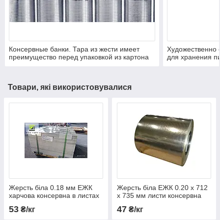
Консервные банки. Тара из жести имеет
Художественно 
преимущество перед упаковкой из картона
для хранения п
или пластика, а именно легкость процесса
продуктов.
высокотемпературной стерилизации
продукта. Однако,есть и недостаток —
Товари, які використовувалися
невозможность использования для
разогрева в микроволновке
Жерсть біла 0.18 мм ЕЖК
Жерсть біла ЕЖК 0.20 х 712
харчова консервна в листах
х 735 мм листи консервна
упаковкова харчова
53
47
₴/кг
₴/кг