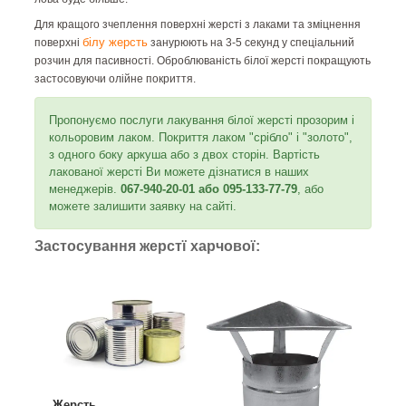
Для кращого зчеплення поверхні жерсті з лаками та зміцнення
білу жерсть
поверхні
занурюють на 3-5 секунд у спеціальний
розчин для пасивності. Оброблюваність білої жерсті покращують
застосовуючи олійне покриття.
Пропонуємо послуги лакування білої жерсті прозорим і
кольоровим лаком. Покриття лаком "срібло" і "золото",
з одного боку аркуша або з двох сторін. Вартість
лакованої жерсті Ви можете дізнатися в наших
менеджерів.
067-940-20-01 або 095-133-77-79
, або
можете залишити заявку на сайті.
Застосування жерстї харчової:
Жерсть