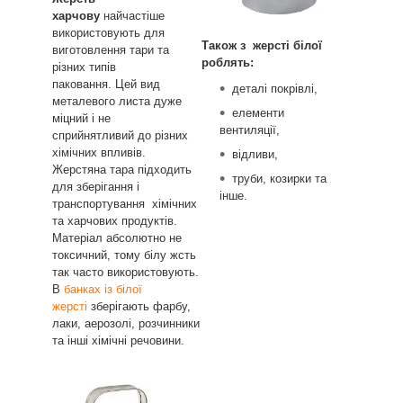
харчову
найчастіше
використовують для
Також з жерсті білої
виготовлення тари та
роблять:
різних типів
паковання. Цей вид
деталі покрівлі,
металевого листа дуже
елементи
міцний і не
вентиляції,
сприйнятливий до різних
хімічних впливів.
відливи,
Жерстяна тара підходить
труби, козирки та
для зберігання і
інше.
транспортування хімічних
та харчових продуктів.
Матеріал абсолютно не
токсичний, тому білу жсть
так часто використовують.
В
банках із білої
жерсті
зберігають фарбу,
лаки, аерозолі, розчинники
та інші хімічні речовини.