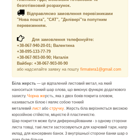
безготівковий розрахунок.
Відправляємо замовлення перевізниками
"Нова пошта", "САТ", "Делівері"та попутним
перевезенням.
Для замовлення телефонуйте:
+38-067-940-20-01; Валентина
+38-095-133-77-79
+38-067-903-00-90; Наталія
Вайбер: +38-067-903-00-90
або надсилайте заявку на пошту
firmatera1@gmail.com
Біла жерсть
— це відпалений листовий метал, на який
наноситься тонкий шар олова, що виконує функцію додаткового
Чорна же
рсть
захисту.
, яка з двох боків покрита оловом,
називається білою і являє собою тонкий
лист
стручку
металевий
або
. Жерсть біла вирізняється високою
корозійною стійкістю, міцністю й пластичністю.
Шар покриття може бути диференційованим - з одному сторони
листа товщі, такі листи застосовуються для харчовий тари, напр
иклад, для консервних банок. З внутрішньої сторони банки шар о
лова буде більше.