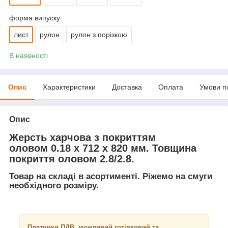
форма випуску
лист
рулон
рулон з порізкою
В наявності
Опис
Характеристики
Доставка
Оплата
Умови п
Опис
Жерсть харчова з покриттям
оловом 0.18 х 712 х 820 мм. Товщина
покриття оловом 2.8/2.8.
Товар на складі в асортименті. Ріжемо на смуги
необхідного розміру.
Платники ПДВ, можливий готівковий та