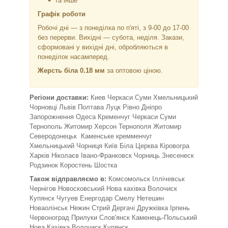
та інше
Графік роботи
Робочі дні —
з понеділка по п'яті, з 9-00 до 17-00
без перерви. Вихідні — субота, неділя. Закази,
сформовані у вихідні дні, обробляються в
понеділок насамперед.
Жерсть біла 0.18 мм
за оптовою ціною.
Регіони доставки:
Киев Черкаси Суми Хмельницький
Чорновці
Львів Полтава Луцк Рівно Дніпро
Запорожнення Одеса Кременчуг Черкаси Суми
Тернополь Житомир Херсон Тернополя Житомир
Северодонецьк Каменське кремменчуг
Хмельницький Чорниця
Київ Біла Церква Кіровогра
Харків Ніколаєв Івано-Франковск Чорниць Знесенеск
Родзинок Коростень Шостка
Також відправляємо в:
Комсомольск Іллічевськ
Чернігов Новосковський Нова кахівка Волочиск
Купянск Чугуев Енергодар Смелу Нетешин
Новаолінськ Нежин Стрий Дергачі Дружківка Ірпень
Червоноград Прилуки Слов'янск Каменець-Польський
Нова Кахівка Волочиск Купянск