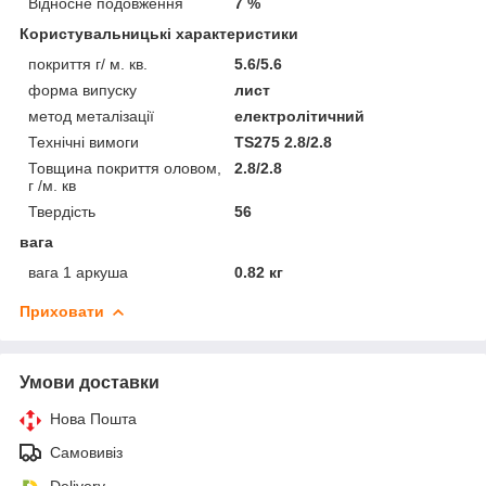
Відносне подовження
7 %
Користувальницькі характеристики
покриття г/ м. кв.
5.6/5.6
форма випуску
лист
метод металізації
електролітичний
Технічні вимоги
TS275 2.8/2.8
Товщина покриття оловом,
2.8/2.8
г /м. кв
Твердість
56
вага
вага 1 аркуша
0.82 кг
Приховати
Умови доставки
Нова Пошта
Самовивіз
Delivery