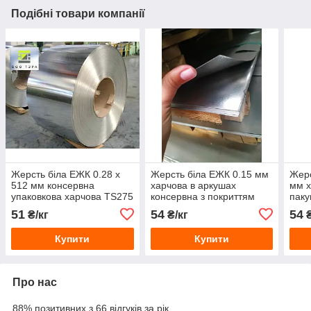
Подібні товари компанії
Жерсть біла ЕЖК 0.28 х
Жерсть біла ЕЖК 0.15 мм
Жерс
512 мм консервна
харчова в аркушах
мм х
упаковкова харчова TS275
консервна з покриттям
паку
оловом
51
54
54
₴/кг
₴/кг
₴
Купити
Купити
Про нас
88% позитивних з 66 відгуків за рік