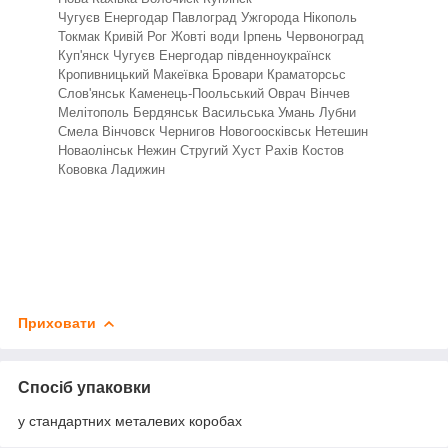
Чугуєв Енергодар Павлоград Ужгорода Нікополь
Токмак Кривій Рог Жовті води Ірпень Червоноград
Куп'янск Чугуєв Енергодар південноукраїнск
Кропивницький Макеївка Бровари Краматорсьс
Слов'янськ Каменець-Поольський Оврач Вінчев
Мелітополь Бердянськ Васильська Умань Лубни
Смела Вінчовск Чернигов Новогоосківськ Нетешин
Новаолінськ Нежин Стругий Хуст Рахів Костов
Кововка Ладижин
Приховати
Спосіб упаковки
у стандартних металевих коробах