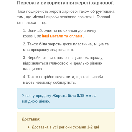
Переваги використання жерсті харчової:
Така поширеність жерсті харчової також обґрунтована
тим, що місячні вироби особливо практичні. Головні
їхні плюси — це:
Вони абсолютно не схильні до впливу
корозії, як
інші метали та сплави
.
Також
біла жерсть
дуже пластична, міцна та
має прекрасну зварюваність.
Вироби, які виготовлені
з цього матеріалу,
відрізняються глянсовою й ідеально рівною
площиною.
Також потрібно зауважити, що такі вироби
мають невисоку собівартість.
У нас у продажу
Жерсть біла 0.18 мм
за
вигідною ціною.
Доставка:
Доставка в усі регіони України 1-2 дні