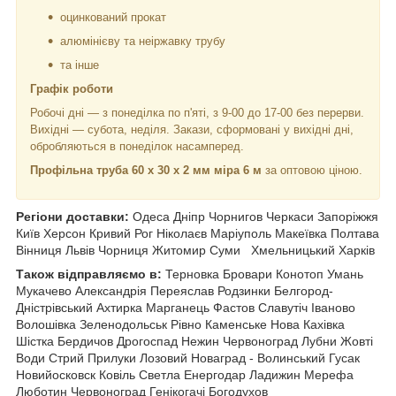
оцинкований прокат
алюмінієву та неіржавку трубу
та інше
Графік роботи
Робочі дні —
з понеділка по п'яті, з 9-00 до 17-00 без перерви.
Вихідні — субота, неділя. Закази, сформовані у вихідні дні,
обробляються в понеділок насамперед.
Профільна труба 60 х 30 х 2 мм міра 6 м
за оптовою ціною.
Регіони доставки:
Одеса Дніпр Чорнигов Черкаси Запоріжжя
Київ Херсон Кривий Рог Ніколаєв Маріуполь Макеївка Полтава
Вінниця Львів Чорниця Житомир Суми
Хмельницький Харків
Також відправляємо в:
Терновка Бровари Конотоп Умань
Мукачево Александрія Переяслав Родзинки Белгород-
Дністрівський Ахтирка Марганець Фастов Славутіч Іваново
Волошівка Зеленодольськ Рівно Каменське Нова Кахівка
Шістка Бердичов Дрогоспад Нежин Червоноград Лубни Жовті
Води Стрий Прилуки Лозовий Новаград - Волинський Гусак
Новийосковск Ковіль Светла Енергодар Ладижин Мерефа
Люботин Червоноград Генікогачі Богодухов