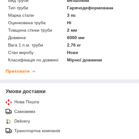
Вид труби
Безшовна
Тип труби
Гарячодеформована
Марка стали
3 пс
Оцинкована труба
Ні
Товщина стінки труби
2 мм
Довжина
6000 мм
Вага 1 п.м. труби
2.76 кг
Стан виробу
Нове
Класифікація по довжині
Мірної довжини
Приховати
Умови доставки
Нова Пошта
Самовивіз
Delivery
Транспортна компанія