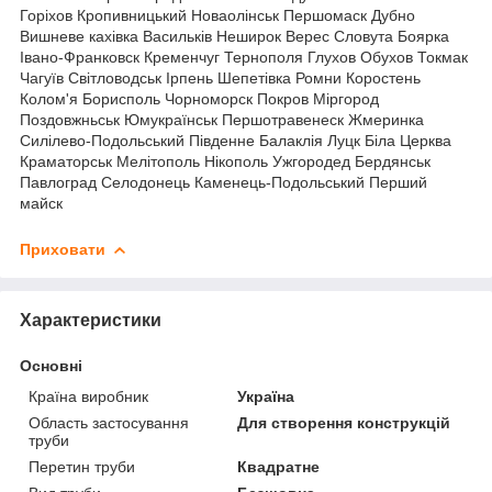
Горіхов Кропивницький Новаолінськ Першомаск Дубно
Вишневе кахівка Васильків Неширок Верес Словута Боярка
Івано-Франковск Кременчуг Тернополя
Глухов Обухов Токмак
Чагуїв Світловодськ Ірпень Шепетівка Ромни Коростень
Колом'я Борисполь Чорноморск Покров Міргород
Поздовжньськ Юмукраїнськ Першотравенеск Жмеринка
Силілево-Подольський Південне Балаклія Луцк Біла Церква
Краматорськ Мелітополь Нікополь Ужгородед Бердянськ
Павлоград Селодонець Каменець-Подольський Перший
майск
Приховати
Характеристики
Основні
Країна виробник
Україна
Область застосування
Для створення конструкцій
труби
Перетин труби
Квадратне