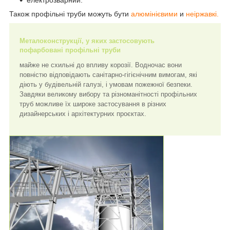
електрозварний.
Також профільні труби можуть бути
алюмінієвими
и
неіржавкі.
Металоконструкції, у яких застосовують
пофарбовані
профільні труби
майже не схильні до впливу корозії. Водночас вони
повністю відповідають санітарно-гігієнічним вимогам, які
діють у будівельній галузі, і умовам пожежної безпеки.
Завдяки великому вибору та різноманітності профільних
труб можливе їх широке застосування в різних
дизайнерських і архітектурних проєктах.