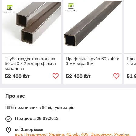
Труба квадратна сталева
Профільна труба 60 х 40 х
Проф
50 х 50 х 2 мм профільна
3 мм міра 6 м
4 мм
металева
52 400
52 400
51 
₴/т
₴/т
Про нас
88% позитивних з 66 відгуків за рік
Працює з 26.09.2013
м. Запоріжжя
вул. Незалежної України, 41 оф. 405, Запоріжжя, Україна