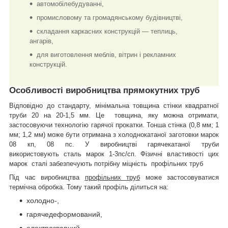
автомобілебудуванні,
промисловому та громадянському будівництві,
складання каркасних конструкцій — теплиць,
ангарів,
для виготовлення меблів, вітрин і рекламних
конструкцій.
Особливості виробництва прямокутних труб
Відповідно до стандарту, мінімальна товщина стінки квадратної
труби 20 на 20-1,5 мм. Це товщина, яку можна отримати,
застосовуючи технологію гарячої прокатки. Тонша стінка (0,8 мм; 1
мм; 1,2 мм) може бути отримана з холоднокатаної заготовки марок
08 кп, 08 пс. У виробництві гарячекатаної труби
використовують сталь марок 1-3пс/сп. Фізичні властивості цих
марок сталі забезпечують потрібну міцність профільних труб
Під час виробництва
профільних труб
може застосовуватися
термічна обробка. Тому такий профіль ділиться на:
холодно-,
гарячедеформований,