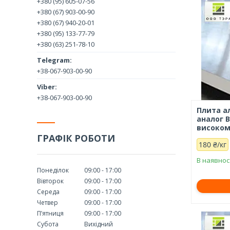
+380 (95) 605-07-56
+380 (67) 903-00-90
+380 (67) 940-20-01
+380 (95) 133-77-79
+380 (63) 251-78-10
+38-067-903-00-90
+38-067-903-00-90
Плита а
аналог В
високом
ГРАФІК РОБОТИ
180 ₴/кг
В наявнос
Понеділок
09:00
17:00
Вівторок
09:00
17:00
Середа
09:00
17:00
Четвер
09:00
17:00
Пʼятниця
09:00
17:00
Субота
Вихідний