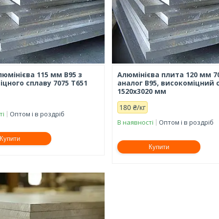
юмінієва 115 мм В95 з
Алюмінієва плита 120 мм 7
іцного сплаву 7075 Т651
аналог В95, високоміцний 
1520х3020 мм
180 ₴/кг
ті
Оптом і в роздріб
В наявності
Оптом і в роздріб
Купити
Купити