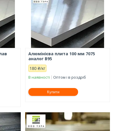
лав
Алюмінієва плита 100 мм 7075
,
аналог В95
180 ₴/кг
В наявності
Оптом і в роздріб
Купити