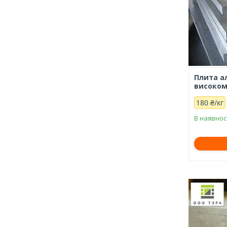
Плита ал
високом
180 ₴/кг
В наявнос