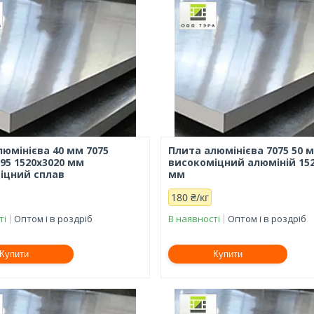
люмінієва 40 мм 7075
Плита алюмінієва 7075 50 м
95 1520х3020 мм
високоміцний алюміній 15
іцний сплав
мм
180 ₴/кг
ті
Оптом і в роздріб
В наявності
Оптом і в роздріб
Купити
Купити