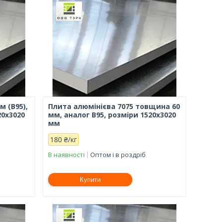
м (В95),
Плита алюмінієва 7075 товщина 60
20х3020
мм, аналог В95, розміри 1520х3020
мм
180 ₴/кг
В наявності
Оптом і в роздріб
Купити