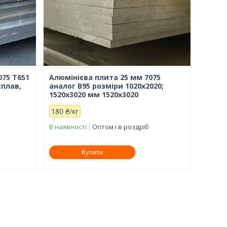
075 Т651
Алюмінієва плита 25 мм 7075
сплав,
аналог В95 розміри 1020х2020;
1520х3020 мм 1520х3020
180 ₴/кг
В наявності
Оптом і в роздріб
Купити