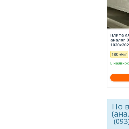
Плита а
аналог 
1020х202
180 ₴/кг
В наявнос
По 
(ана
(093