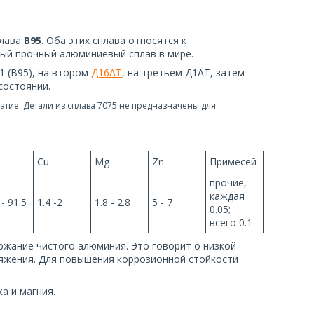
плава
В95
. Оба этих сплава относятся к
ый прочный алюминиевый сплав в мире.
1 (В95), на втором
Д16АТ
, на третьем Д1АТ, затем
состоянии.
тие. Детали из сплава 7075 не предназначены для
Cu
Mg
Zn
Примесей
прочие,
каждая
 - 91.5
1.4 -2
1.8 - 2.8
5 - 7
0.05;
всего 0.1
ержание чистого алюминия. Это говорит о низкой
ряжения. Для повышения коррозионной стойкости
а и магния.