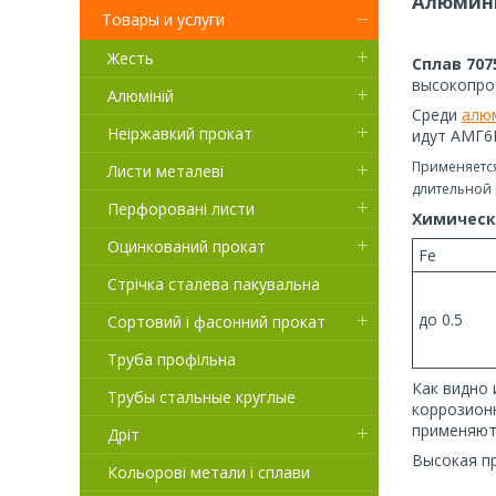
Алюмини
Товары и услуги
Жесть
Сплав 707
высокопро
Алюміній
Среди
алю
Неіржавкий прокат
идут АМГ
Применяется
Листи металеві
длительной 
Перфоровані листи
Химически
Оцинкований прокат
Fe
Стрічка сталева пакувальна
до 0.5
Сортовий і фасонний прокат
Труба профільна
Как видно 
Трубы стальные круглые
коррозион
применяют
Дріт
Высокая п
Кольорові метали і сплави