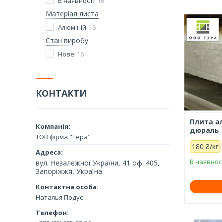
В наявності
16
Матеріал листа
Алюміній
16
Стан виробу
Нове
16
КОНТАКТИ
Плита ал
дюраль 
ТОВ фірма "Тера"
180 ₴/кг
В наявнос
вул. Незалежної України, 41 оф. 405,
Запоріжжя, Україна
Наталья Подус