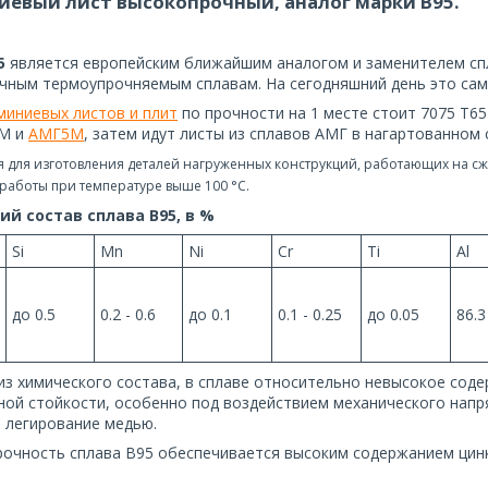
евый лист высокопрочный, аналог марки В95.
5
является европейским ближайшим аналогом и заменителем с
чным термоупрочняемым сплавам. На сегодняшний день это сам
миниевых листов и плит
по прочности на 1 месте стоит 7075 Т65
6М и
АМГ5М
, затем идут листы из сплавов АМГ в нагартованном 
 для изготовления деталей нагруженных конструкций, работающих на сжа
работы при температуре выше 100 °C.
й состав сплава В95, в %
Si
Mn
Ni
Cr
Ti
Al
до 0.5
0.2 - 0.6
до 0.1
0.1 - 0.25
до 0.05
86.3
из химического состава, в сплаве относительно невысокое сод
ной стойкости, особенно под воздействием механического нап
 легирование медью.
рочность сплава В95 обеспечивается высоким содержанием цинк