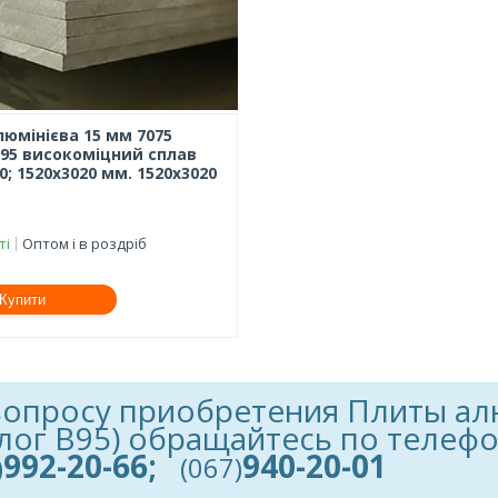
люмінієва 15 мм 7075
В95 високоміцний сплав
0; 1520х3020 мм. 1520х3020
ті
Оптом і в роздріб
Купити
вопросу приобретения Плиты ал
лог В95) обращайтесь по телеф
992-20-66;
940-20-01
)
(067)