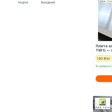
Неділя
Вихідний
Плита ал
Т651) —
180 ₴/кг
В наявнос