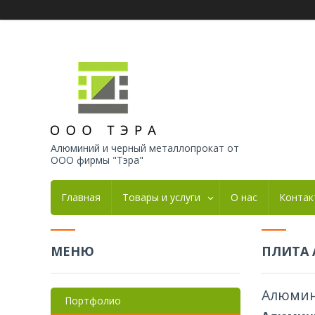
Алюминий и черный металлопрокат от
ООО фирмы "Тэра"
Главная
Товары и услуги
О нас
Контак
ПЛИТА 
Алюмини
Портфолио