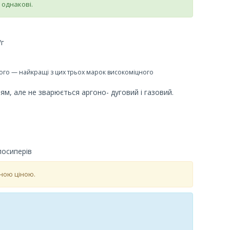
в однакові.
/г
 його — найкращі з цих трьох марок високоміцного
м, але не зварюється аргоно- дуговий і газовий.
лосиперів
дною ціною.