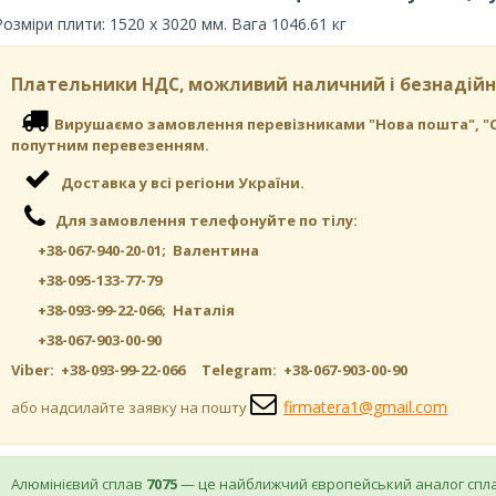
Розміри плити: 1520 х 3020 мм. Вага 1046.61 кг
Плательники НДС, можливий наличний і безнадійн
Вирушаємо замовлення перевізниками "Нова пошта", "САТ"
попутним перевезенням.
Доставка у всі регіони України.
Для замовлення телефонуйте по тілу:
+38-067-940-20-01; Валентина
+38-095-133-77-79
+38-093-99-22-066; Наталія
+38-067-903-00-90
Viber: +38-093-99-22-066 Telegram: +38-067-903-00-90
firmatera1@gmail.com
або надсилайте заявку на пошту
Алюмінієвий сплав
7075
— це найближчий європейський аналог спл