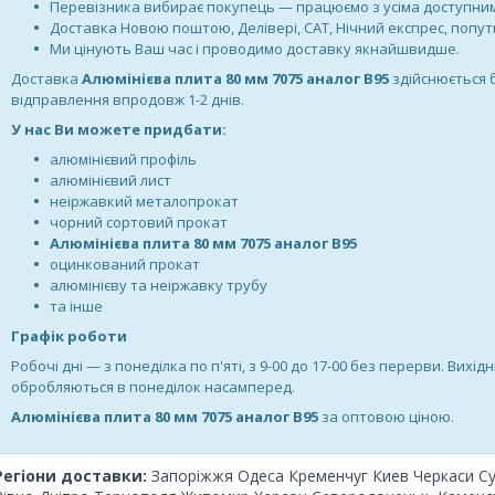
Перевізника вибирає покупець — працюємо з усіма доступн
Доставка Новою поштою, Делівері, САТ, Нічний експрес, поп
Ми цінують Ваш час і проводимо доставку якнайшвидше.
Доставка
Алюмінієва плита 80 мм 7075 аналог В95
здійснюється 
відправлення впродовж 1-2 днів.
У нас Ви можете придбати:
алюмінієвий профіль
алюмінієвий лист
неіржавкий металопрокат
чорний сортовий прокат
Алюмінієва плита 80 мм 7075 аналог В95
оцинкований прокат
алюмінієву та неіржавку трубу
та інше
Графік роботи
Робочі дні —
з понеділка по п'яті, з 9-00 до 17-00 без перерви. Вихідн
обробляються в понеділок насамперед.
Алюмінієва плита 80 мм 7075 аналог В95
за оптовою ціною.
Регіони доставки:
Запоріжжя Одеса Кременчуг Киев Черкаси С