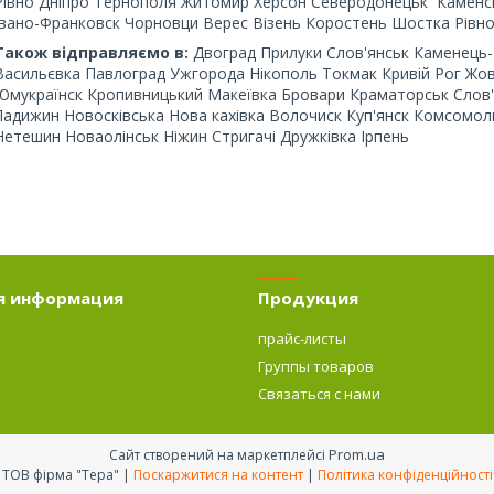
Рівно Дніпро Тернополя Житомир Херсон Северодонецьк Каменськ
Івано-Франковск Чорновци Верес Візень Коростень Шостка Рівн
Також відправляємо в:
Двоград Прилуки Слов'янськ Каменець
Васильєвка Павлоград Ужгорода Нікополь Токмак Кривій Рог Жов
Юмукраїнск Кропивницький Макеївка Бровари Краматорськ Слов'я
Ладижин Новосківська Нова кахівка Волочиск Куп'янск Комсомоль
Нетешин Новаолінськ Ніжин Стригачі Дружківка Ірпень
я информация
Продукция
прайс-листы
Группы товаров
о
Связаться с нами
Prom.ua
Сайт створений на маркетплейсі
ТОВ фірма "Тера" |
Поскаржитися на контент
|
Політика конфіденційності