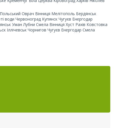
е Кременчуг Біла Церква Кіровоград Харків Ніколев
о
-Польський Оврач Вінниця Мелітополь Бердянськ
ті води Червоноград Купянск Чугуєв Енергодар
нськ Уман Лубни Смела Вінниця Хуст Рахів Ковстовка
ск Іллічевськ Чорнигов Чугуєв Енергодар Смела