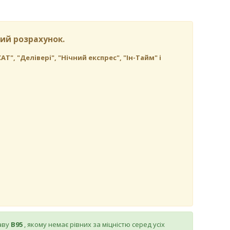
ий розрахунок.
, "Делівері", "Нічний експрес", "Ін-Тайм" і
аву
В95
, якому немає рівних за міцністю серед усіх