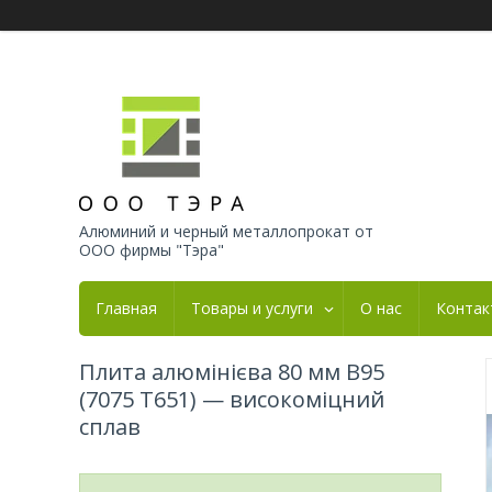
Алюминий и черный металлопрокат от
ООО фирмы "Тэра"
Главная
Товары и услуги
О нас
Контак
Плита алюмінієва 80 мм В95
(7075 Т651) — високоміцний
сплав