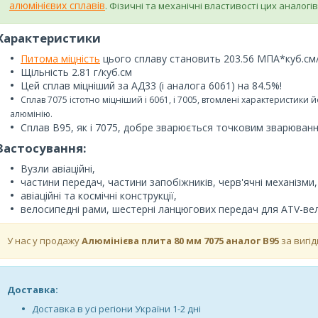
алюмінієвих сплавів
. Фізичні та механічні властивості цих аналогі
Характеристики
Питома міцність
цього сплаву становить 203.56 МПА*куб.см
Щільність 2.81 г/куб.см
Цей сплав міцніший за АД33 (і аналога 6061) на 84.5%!
Сплав 7075 істотно міцніший і 6061, і 7005, втомлені характеристики
алюмінію.
Сплав В95, як і 7075, добре зварюється точковим зварювання
Застосування:
Вузли авіаційні,
частини передач, частини запобіжників, черв'ячні механізми,
авіаційні та космічні конструкції,
велосипедні рами, шестерні ланцюгових передач для ATV-ве
У нас у продажу
Алюмінієва плита 80 мм 7075 аналог В95
за вигі
Доставка:
Доставка в усі регіони України 1-2 дні