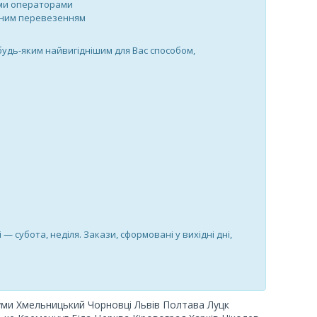
ими операторами
утним перевезенням
будь-яким найвигіднішим для Вас способом,
і — субота, неділя. Закази, сформовані у вихідні дні,
уми Хмельницький Чорновці
Львів Полтава Луцк