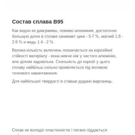
Состав сплава В95
Как видно из диаграммы, помимо алюминия, достаточно
большую долю в сплаве занимает цинк - 5-7 %, магний 1.8 -
2.8 % и медь 1.4 - 2 %.
Велика кількість включень позначається на корозійної
стійкості матеріалу - вона нижче ніж у чистого алюмінію,
але цілком задовільна. Схильність до корозії у цього
сплаву найбільш сильно проявляється під впливом
точкового навантаження.
Для найбільшої твердості в ставши додано марганець.
Сплав не володіє пластичністю і погано піддається