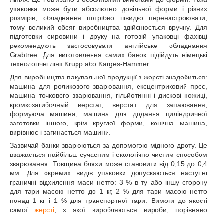
упаковка може бути абсолютно довільної форми і різних
розмірів, обладнання потрібно швидко перенастроювати,
тому великий обсяг виробництва здійснюється вручну. Для
підготовки сировини і друку на готовій упаковці фахівці
рекомендують застосовувати англійське обладнання
Grabtree. Для виготовлення самих банок підійдуть німецькі
технологічні лінії Krupp або Karges-Hammer.
Для виробництва пакувальної продукції з жерсті знадобиться:
машина для роликового зварювання, ексцентриковий прес,
машина точкового зварювання, гільйотинні і дискові ножиці,
кромкозагибочный верстат, верстат для запаювання,
формуюча машина, машина для додання циліндричної
заготовки іншого, крім круглої форми, конічна машина,
вирівнює і загинається машини.
Зазвичай банки зварюються за допомогою мідного дроту. Це
вважається найбільш сучасним і екологічно чистим способом
зварювання. Товщина бляхи може становити від 0,15 до 0,4
мм. Для окремих видів упаковки допускаються наступні
граничні відхилення маси нетто: 3 % в ту або іншу сторону
для тари масою нетто до 1 кг, 2 % для тари масою нетто
понад 1 кг і 1 % для транспортної тари. Вимоги до якості
самої
жерсті
, з якої виробляються вироби, порівняно