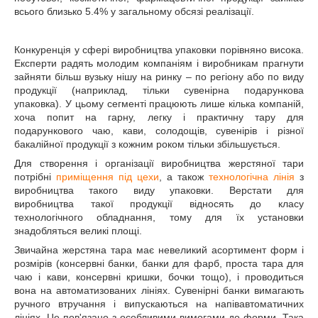
всього близько 5.4% у загальному обсязі реалізації.
Конкуренція у сфері виробництва упаковки порівняно висока.
Експерти радять молодим компаніям і виробникам прагнути
зайняти більш вузьку нішу на ринку – по регіону або по виду
продукції (наприклад, тільки сувенірна подарункова
упаковка). У цьому сегменті працюють лише кілька компаній,
хоча попит на гарну, легку і практичну тару для
подарункового чаю, кави, солодощів, сувенірів і різної
бакалійної продукції з кожним роком тільки збільшується.
Для створення і організації виробництва жерстяної тари
потрібні
приміщення під цехи
, а також
технологічна лінія
з
виробництва такого виду упаковки. Верстати для
виробництва такої продукції відносять до класу
технологічного обладнання, тому для їх установки
знадобляться великі площі.
Звичайна жерстяна тара має невеликий асортимент форм і
розмірів (консервні банки, банки для фарб, проста тара для
чаю і кави, консервні кришки, бочки тощо), і проводиться
вона на автоматизованих лініях. Сувенірні банки вимагають
ручного втручання і випускаються на напівавтоматичних
лініях. Це пов'язано з особливими вимогами до форми. Така