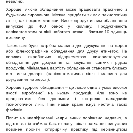
невеликі.
Хороше, якісне обладнання може працювати практично з
будь-яким сировиною. Можна придбати як всю технологічну
лінію, так і окремі машини. Високопродуктивним обладнання
випускає до 400 банок у хвилину. Продуктивність
напівавтоматичної лінії набагато нижче – близько 10 одиниць
в хвилину.
Також вам буде потрібна машина для друкування на жерсті
або флексографічне обладнання для друку етикеток. На
великих виробничих підприємствах використовується
обладнання для дозування та пакування сипких і рідких
продуктів. Мінімальна вартість обладнання становить близько
ста тисяч доларів (напівавтоматична лінія і машина для
друкування на жерсті).
Хороше і дороге обладнання – це лише одна з умов високої
якості виробленої на ньому продукції. Але воно не
працюватиме без допомоги і контролю наладчиків
технологічної лінії. Нині нашій країні існує нестача таких
фахівців.
Попит на кваліфіковані кадри виник порівняно недавно, а
підготовка їх займає багато часу: після навчання випускник
повинен пройти чотирирічну практику під керівництвом