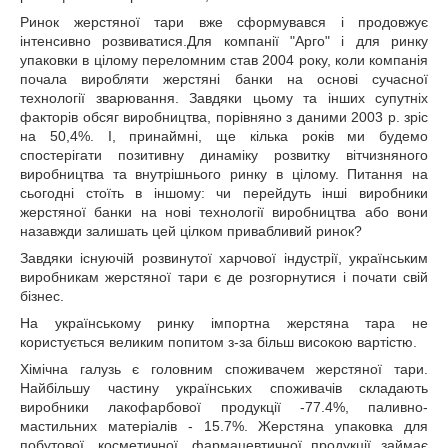
Ринок жерстяної тари вже сформувався і продовжує
інтенсивно розвиватися.Для компанії "Арго" і для ринку
упаковки в цілому переломним став 2004 року, коли компанія
почала виробляти жерстяні банки на основі сучасної
технології зварювання. Завдяки цьому та інших супутніх
факторів обсяг виробництва, порівняно з даними 2003 р. зріс
на 50,4%. І, принаймні, ще кілька років ми будемо
спостерігати позитивну динаміку розвитку вітчизняного
виробництва та внутрішнього ринку в цілому. Питання на
сьогодні стоїть в іншому: чи перейдуть інші виробники
жерстяної банки на нові технології виробництва або вони
назавжди залишать цей цілком привабливий ринок?
Завдяки існуючій розвинутої харчової індустрії, українським
виробникам жерстяної тари є де розгорнутися і почати свій
бізнес.
На українському ринку імпортна жерстяна тара не
користується великим попитом з-за більш високою вартістю.
Хімічна галузь є головним споживачем жерстяної тари.
Найбільшу частину українських споживачів складають
виробники лакофарбової продукції -77.4%, паливно-
мастильних матеріалів - 15.7%. Жерстяна упаковка для
побутової, косметичної, фармацевтичної продукції займає