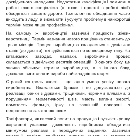
досвідченого наладчика. Недостатня кваліфікація і помилки в
роботі такого спеціаліста (а, отже, і простої в роботі лінії)
обходяться занадто дорого. Технологічне обладнання часто
виходить з ладу, а визначити і усунути проблему в найкоротші
терміни може лише професіонал.
На самому ж виробництві зазвичай працюють жінки-
верстатниці. Термін навчання нового працівника становить до
трьох місяців. Процес виробництва складається з декількох
етапів (до десяти), які здійснюються по конвеєрному типу. На
китайських заводах, навпаки, виробничий процес
складається з декількох десятків операцій. З одного боку, це
значно збільшує терміни виробництва, а з іншого боку,
дозволяє виготовляти вироби найскладніших форм.
Строгий контроль якості – ще одна умова успіху нового
виробництва. Вважаються браком і не допускаються до
реалізації банки з дірками, тріщинами, чорними плямами, з
порушенням герметичності швів, мають вигини жерсті,
помятость фальців, іржу на зовнішній поверхні, з
неправильно закатаною швом.
Такі фактори, як високий попит на продукцію і вузькість ринку
жерстяної упаковки, дозволяють виробникам обходитися
мінімумом реклами в періодичних виданнях. Зазвичай