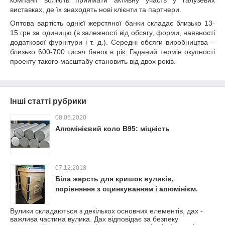
компанії воліють приймати активну участь у галузевих
виставках, де їх знаходять нові клієнти та партнери.
Оптова вартість однієї жерстяної банки складає близько 13-
15 грн за одиницю (в залежності від обсягу, форми, наявності
додаткової фурнітури і т. д.). Середні обсяги виробництва –
близько 600-700 тисяч банок в рік. Гаданий термін окупності
проекту такого масштабу становить від двох років.
Інші статті рубрики
08.05.2020
Алюмінієвий коло В95: міцність
07.12.2018
Біла жерсть для кришок вуликів,
порівняння з оцинкуванням і алюмінієм.
Вулики складаються з декількох основних елементів, дах -
важлива частина вулика. Дах відповідає за безпеку