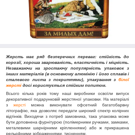
Жерсть має ряд безперечних переваг: стійкість до
корозії, хороша зварюваність, еластичність і міцність.
Незважаючи на зростаючу популярність упаковок з
інших матеріалів (в основному алюмінію і його сплавів і
сталевого листа з покриттями), у
пакування з
білої
жерсті
досі користується стійким попитом.
Всього кілька років тому наші виробники освоїли випуск
декоративної подарунковій жерстяної упаковки. На матеріалі
з
жерсті
можна виконувати офсетний багатобарвну
літографію, яка дозволяє передати широкий спектр колірних
відтінків. Виходячи з потреб замовника, така упаковка може
бути доповнена фурнітурою (полімерними ручками, замками,
металевими шарнірними кріпленнями) або ж прикрашена
рельєфними зображеннями, тисненням.