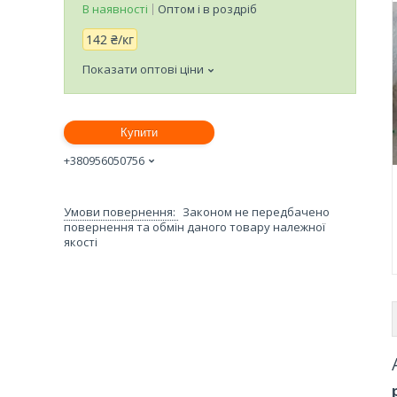
В наявності
Оптом і в роздріб
142 ₴/кг
Показати оптові ціни
Купити
+380956050756
Законом не передбачено
повернення та обмін даного товару належної
якості