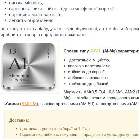
висока міцність,
гарні показники стійкості до атмосферної корозії,
порівняно мала вартість,
легкість оброблення.
Застосовуються в авіабудуванні, суднобудуванні, автомобільній проми
виробництві товарів народного споживання.
АМГ
Сплави типу
(Al-Mg) характери
достатньою міцністю,
високою пластичністю,
стійкістю до корозії,
доброю зварюваністю,
стійкістю до вібрацій.
Маркують
АМг0,5 (0,4...0,8 Mg), АМг2 (
Mg)
— зі збільшенням порядкового номе
АМг5М
м'якими (
), напівнагартованими (АМг5П) та нагартованими (АМг
Доставка:
Доставка в усі регіони України 1-2 дні
Перевізника вибирає покупець — працюємо з усіма доступни