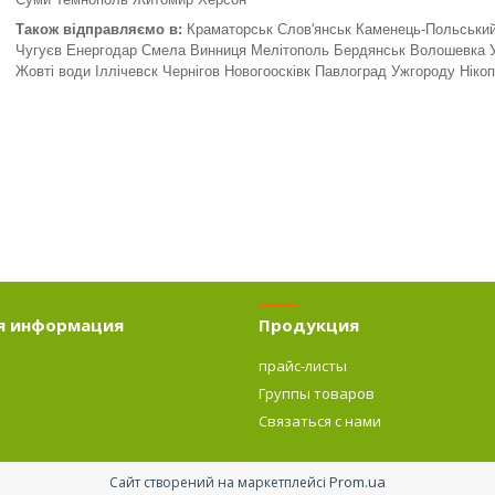
Також відправляємо в:
Краматорськ Слов'янськ Каменець-Польський
Чугуєв Енергодар Смела Винниця Мелітополь Бердянськ Волошевка Ум
Жовті води Іллічевск Чернігов Новогоосківк Павлоград Ужгороду Ніко
я информация
Продукция
прайс-листы
Группы товаров
о
Связаться с нами
Prom.ua
Сайт створений на маркетплейсі