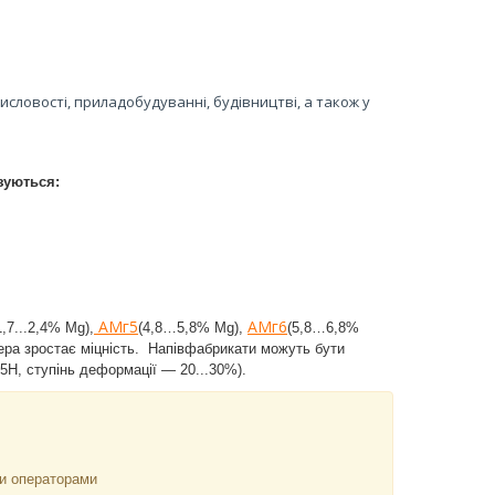
словості, приладобудуванні, будівництві, а також у
зуються:
АМг5
АМг6
1,7...2,4% Mg),
(4,8…5,8% Mg),
(5,8…6,8%
ра зростає міцність.
Напівфабрикати можуть бути
5Н, ступінь деформації — 20...30%).
ми операторами