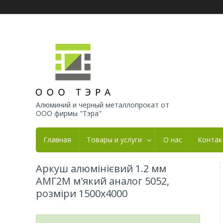
Алюминий и черный металлопрокат от
ООО фирмы "Тэра"
Главная
Товары и услуги
О нас
Контак
Аркуш алюмінієвий 1.2 мм
АМГ2М м'який аналог 5052,
розміри 1500х4000