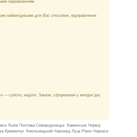
тним перевезенням
ким найвигіднішим для Вас способом, відправлення
дні — субота, неділя. Закази, сформовані у вихідні дні,
ковск Львів Полтава Северодонецьк Каменське Червці
тка Кременчуг Хмельницький Чорновці Луцк Рівно Черкаси