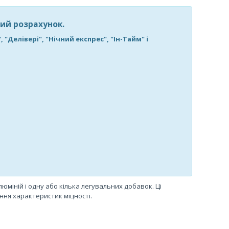
ий розрахунок.
елівері", "Нічний експрес", "Ін-Тайм" і
юміній і одну або кілька легувальних добавок. Ці
ння характеристик міцності.