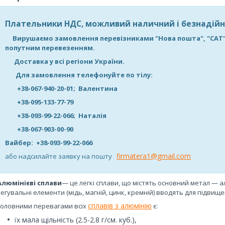
Плательники НДС, можливий наличний і безнадійн
Вирушаємо замовлення перевізниками "Нова пошта", "САТ", "Д
попутним перевезенням.
Доставка у всі регіони України.
Для замовлення телефонуйте по тілу:
+38-067-940-20-01; Валентина
+38-095-133-77-79
+38-093-99-22-066; Наталія
+38-067-903-00-90
Вайбер: +38-093-99-22-066
firmatera1@gmail.com
або надсилайте заявку на пошту
Алюмінієві сплави
— це легкі сплави, що містять основний метал — ал
легувальні елементи (мідь,
магній,
цинк, кремній) вводять для підвище
сплавів з алюмінію
Головними перевагами всіх
є:
їх мала щільність (2.5-2.8 г/см. куб.),