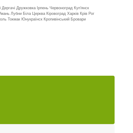
 Дергачі Дружковка Ірпень Червоноград Куп'янск
ань Лубни Біла Церква Кіровоград Харків Крів Рог
поль Токмак Юнукраїнск Кропивінський Бровари