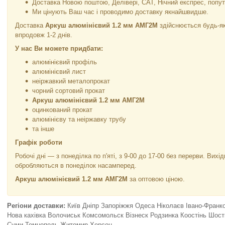
Доставка Новою поштою, Делівері, САТ, Нічний експрес, попу
Ми цінують Ваш час і проводимо доставку якнайшвидше.
Доставка
Аркуш алюмінієвий 1.2 мм АМГ2М
здійснюється будь-я
впродовж 1-2 днів.
У нас Ви можете придбати:
алюмінієвий профіль
алюмінієвий лист
неіржавкий металопрокат
чорний сортовий прокат
Аркуш алюмінієвий 1.2 мм АМГ2М
оцинкований прокат
алюмінієву та неіржавку трубу
та інше
Графік роботи
Робочі дні —
з понеділка по п'яті, з 9-00 до 17-00 без перерви. Вихі
обробляються в понеділок насамперед.
Аркуш алюмінієвий 1.2 мм АМГ2М
за оптовою ціною.
Регіони доставки:
Київ Дніпр Запоріжжя Одеса Ніколаєв Івано-Фран
Нова кахівка Волочиськ Комсомольск Візнеск Родзинка Коостінь Шос
Суми Темнополь Житомир Херсон