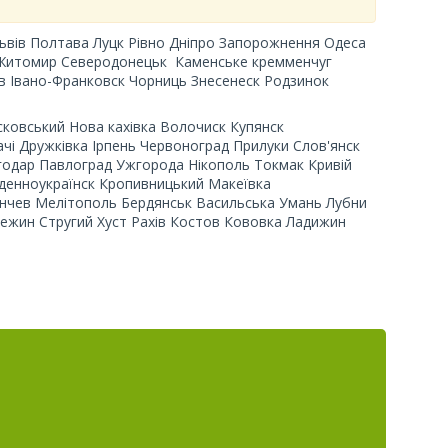
ьвів Полтава Луцк Рівно Дніпро Запорожнення Одеса
 Житомир Северодонецьк Каменське кремменчуг
аєв Івано-Франковск Чорниць Знесенеск Родзинок
сковський Нова кахівка Волочиск Купянск
чі Дружківка Ірпень Червоноград Прилуки Слов'янск
годар Павлоград Ужгорода Нікополь Токмак Кривій
івденноукраїнск Кропивницький Макеївка
нчев Мелітополь Бердянськ Васильська Умань Лубни
Нежин Стругий Хуст Рахів Костов Кововка Ладижин