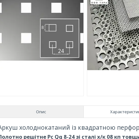
Опис
Характеристи
Аркуш холоднокатаний із квадратною перфо
Полотно решітне Pc Qq 8-24 зі сталі х/к 08 кп товщ