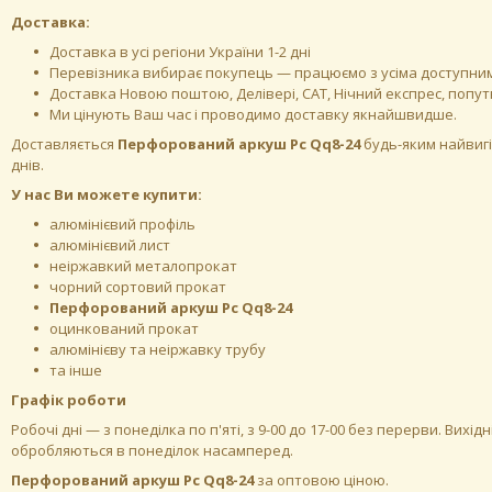
Доставка:
Доставка в усі регіони України 1-2 дні
Перевізника вибирає покупець — працюємо з усіма доступн
Доставка Новою поштою, Делівері, САТ, Нічний експрес, поп
Ми цінують Ваш час і проводимо доставку якнайшвидше.
Доставляється
Перфорований аркуш Pc Qq8-24
будь-яким найвигі
днів.
У нас Ви можете купити:
алюмінієвий профіль
алюмінієвий лист
неіржавкий металопрокат
чорний сортовий прокат
Перфорований аркуш Pc Qq8-24
оцинкований прокат
алюмінієву та неіржавку трубу
та інше
Графік роботи
Робочі дні —
з понеділка по п'яті, з 9-00 до 17-00 без перерви. Вихідн
обробляються в понеділок насамперед.
Перфорований аркуш Pc Qq8-24
за оптовою ціною.