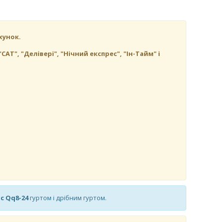
хунок.
", "Делівері", "Нічний експрес", "Ін-Тайм" і
c Qq8-24
гуртом і дрібним гуртом.