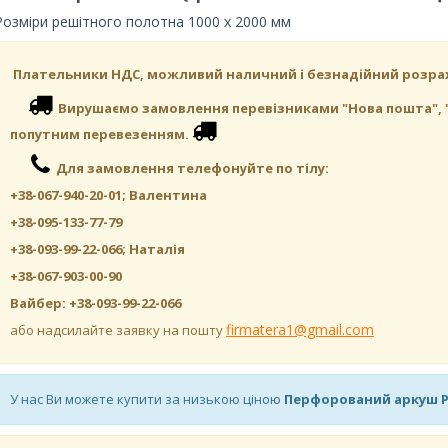
Розміри решітного полотна 1000 х 2000 мм
Плательники НДС, можливий наличний і безнадійний розра
Вирушаємо замовлення перевізниками "Нова пошта", "САТ
попутним перевезенням.
Для замовлення телефонуйте по тілу:
+38-067-940-20-01; Валентина
+38-095-133-77-79
+38-093-99-22-066; Наталія
+38-067-903-00-90
Вайбер: +38-093-99-22-066
firmatera1@gmail.com
або надсилайте заявку на пошту
У нас Ви можете купити за низькою ціною
Перфорований аркуш P