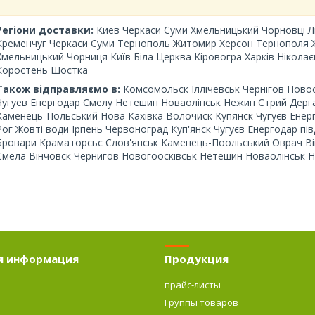
Регіони доставки:
Киев Черкаси Суми Хмельницький Чорновці
Л
Кременчуг Черкаси Суми Тернополь Житомир Херсон Тернополя
Хмельницький Чорниця
Київ Біла Церква Кіровогра Харків Нікол
Коростень Шостка
Також відправляємо в:
Комсомольск Іллічевськ Чернігов Ново
Чугуев Енергодар Смелу Нетешин Новаолінськ Нежин Стрий Дерга
Каменець-Польський Нова Кахівка Волочиск Купянск Чугуєв Енер
Рог Жовті води Ірпень Червоноград Куп'янск Чугуєв Енергодар п
Бровари Краматорсьс Слов'янськ Каменець-Поольський Оврач Ві
Смела Вінчовск Чернигов Новогоосківськ Нетешин Новаолінськ 
я информация
Продукция
прайс-листы
Группы товаров