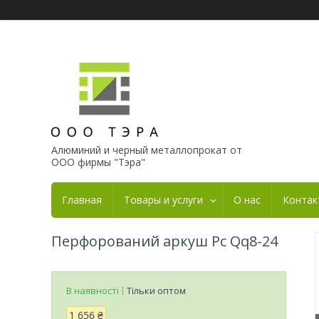
Алюминий и черный металлопрокат от
ООО фирмы "Тэра"
Главная
Товары и услуги
О нас
Контак
Перфорований аркуш Pc Qq8-24
В наявності
Тільки оптом
1 656 ₴