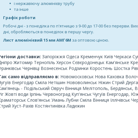
і нержавіючу алюмінієву трубу
та інше
Графік роботи
Робочі дні -
з понеділка по п'ятницю з 9-00 до 17-00 без перерви. Вих
дні, обробляються в понеділок в першу чергу.
Лист алюмінієвий 15 мм АМГ6М
за оптовою ціною.
Регіони доставки:
Запоріжжя Одеса Кременчук Київ Черкаси Су
Дніпро Житомир Тернопіль Херсон Сєвєродонецьк Кам'янське Крем
Франківськ Чернівці Вознесенськ Родзинки Коростень Шостка Рів
Так само відправляємо в:
Новомосковськ Нова Каховка Волочис
Чугуїв Енергодар Сміла Нетішин Нововолинськ Ніжин Стрий Дерга
Кам'янець - Подільський Овруч Вінниця Мелітополь, Бердянськ, 
Ріг Жовті води Ірпінь Червоноград Куп'янськ Чугуїв Енергодар, 
Краматорськ Слов'янськ Умань Лубни Сміла Вінниця Іллічівськ Ч
Стрий Хуст-Рахів Костянтинівка Ладижин