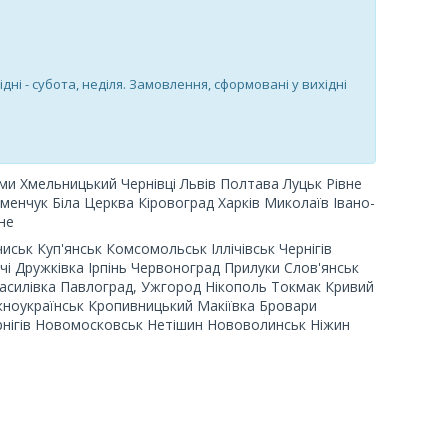
ідні - субота, неділя. Замовлення, сформовані у вихідні
ми Хмельницький Чернівці
Львів Полтава Луцьк Рівне
енчук Біла Церква Кіровоград Харків Миколаїв Івано-
не
ьк Куп'янськ Комсомольськ Іллічівськ Чернігів
чі Дружківка Ірпінь Червоноград Прилуки Слов'янськ
Василівка Павлоград, Ужгород Нікополь Токмак Кривий
Южноукраїнськ Кропивницький Макіївка Бровари
ернігів Новомосковськ Нетішин Нововолинськ Ніжин