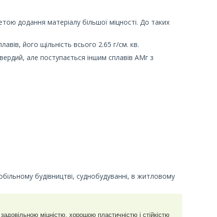
метою додання матеріалу більшої міцності. До таких
лавів, його щільність всього 2.65 г/см. кв.
твердий, але поступається іншим сплавів АМг з
обільному будівництві, суднобудуванні, в житловому
 задовільною міцністю, хорошою пластичністю і стійкістю