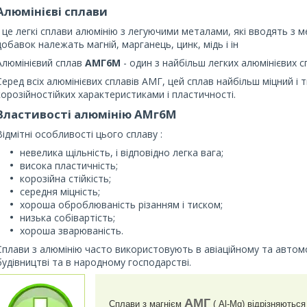
Алюмінієві сплави
- це легкі сплави алюмінію з легуючими металами, які вводять з 
добавок належать магній, марганець, цинк, мідь і ін
Алюмінієвий сплав
АМГ6М
- один з найбільш легких алюмінієвих сп
Серед всіх алюмінієвих сплавів АМГ, цей сплав найбільш міцний і 
корозійностійких характеристиками і пластичності.
Властивості алюмінію АМг6М
Відмітні особливості цього сплаву :
невелика щільність, і відповідно легка вага;
висока пластичність;
корозійна стійкість;
середня міцність;
хороша оброблюваність різанням і тиском;
низька собівартість;
хороша зварюваність.
Сплави з алюмінію часто використовують в авіаційному та автом
будівництві та в народному господарстві.
АМГ
Сплави з магнієм
( Al-Mg) відрізняються