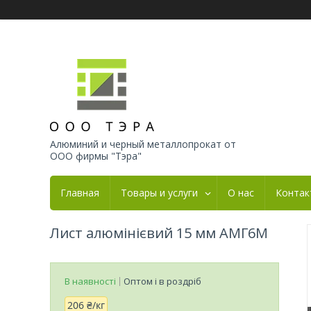
Алюминий и черный металлопрокат от
ООО фирмы "Тэра"
Главная
Товары и услуги
О нас
Контак
Лист алюмінієвий 15 мм АМГ6М
В наявності
Оптом і в роздріб
206 ₴/кг