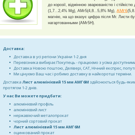
до корозії, відмінною зварюваністю і стійкістю
АМг6
(1,7...2,4% Mg), АМг5(4,8...5,8% Mg),
(5,
магнію, на що вказує цифра після Мг.
Листи бу
нагартованными (АМг5Н).
Доставка:
Доставка в усі регіони України 1-2 дня
Перевізника вибирає Покупець - працюємо з усіма доступни
Доставка Новою поштою, Делівері, САТ, Нічний експрес, попу
Ми цінуємо Ваш час і робимо доставку в найкоротші терміни.
Доставка
Лист алюмінієвий 15 мм АМГ6М
здійснюється будь-яки
протягом 1-2 днів.
У нас Ви можете придбати:
алюмінієвий профіль
алюмінієвий лист
нержавіючий металопрокат
чорний сортовий прокат
Лист алюмінієвий 15 мм АМГ6М
оцинкований прокат