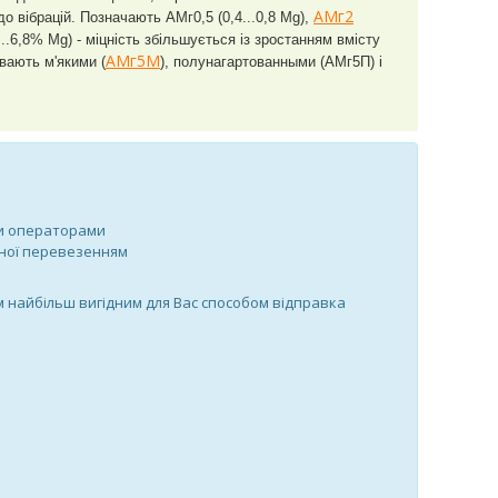
АМг2
 до вібрацій. Позначають
АМг0,5 (0,4...0,8 Mg),
8...6,8% Mg)
- міцність збільшується із зростанням вмісту
АМг5М
вають м'якими (
), полунагартованными (АМг5П) і
ми операторами
тної перевезенням
м найбільш вигідним для Вас способом відправка