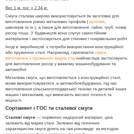
Вес 1 м. пог. = 2.34 кг.
Смуга сталева широко використовується як заготовка для
виготовлення різних металевих профілів (
куточків
,
швелерів та ін.), а також для виготовлення гайок, труб, ножів,
ресор тощо. У будівництві вона слугує самостійним
матеріалом і застосовується для стінових і покрівельних робіт.
Іноді в виробництві є потреба використання конструкційної
або пружинної сталі. Наприклад, гарячекатні
смуги,
виготовлені з пружинних марок сталі
найчастіше застосовують
для виготовлення ресор у важкому машинобудуванні та
автомобілі.
Металева смуга, що виготовляється з конструкційної сталі,
може використовуватися в автомобілебудуванні, під час
виготовлення сільськогосподарської техніки та деталей інших
машин і механізмів, що вимагають високої точності та
міцності.
Сортамент і ГОС ти сталевої смуги
Сталеві смуги
— порівняно недорогий матеріал, ціна
залежить від марки сталі. Залежно від технічних
характеристик смуга ділять на такі різновиди: за методом