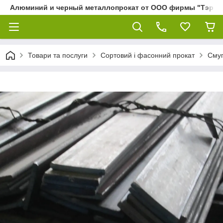
Алюминий и черный металлопрокат от ООО фирмы "Тэра"
Товари та послуги
Сортовий і фасонний прокат
Смуг