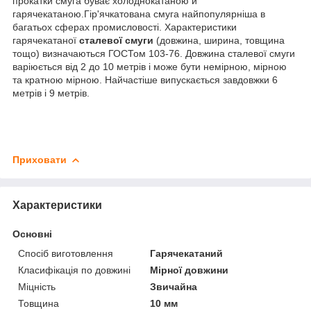
прокатки смуга буває холоднокатаною й
гарячекатаною.Гір'ячкатована смуга найпопулярніша в
багатьох сферах промисловості. Характеристики
гарячекатаної
сталевої смуги
(довжина, ширина, товщина
тощо) визначаються ГОСТом 103-76. Довжина сталевої смуги
варіюється від 2 до 10 метрів і може бути немірною, мірною
та кратною мірною. Найчастіше випускається завдовжки 6
метрів і 9 метрів.
Приховати
Характеристики
Основні
Спосіб виготовлення
Гарячекатаний
Класифікація по довжині
Мірної довжини
Міцність
Звичайна
Товщина
10 мм