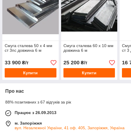
Смуга сталева 50 х 4 мм
Смуга сталева 60 х 10 мм
Смуг
ст 3пс довжина 6 м
довжина 6 м
ст 3
33 900
25 200
16 
₴/т
₴/т
Купити
Купити
Про нас
88% позитивних з 67 відгуків за рік
Працює з 26.09.2013
м. Запоріжжя
вул. Незалежної України, 41 оф. 405, Запоріжжя, Україна