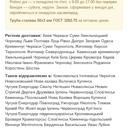
Робочі дні —
з понеділка по п'яті, з 9-00 до 17-00 без перерви.
Вихідні — субота, неділя. Закази, сформовані у вихідні дні,
обробляються в понеділок насамперед.
Труба сталева 50х3 мм ГОСТ 3262-75
за оптовою ціною.
Регіони доставки:
Киев Черкаси Суми Хмельницький
Чорновці
Львів Полтава Луцк Рівно Дніпро Запіржя Одеса
Кременчуг Черкаси Суми Тернополь Житомир Херсон
Тернополя Житомир Северодонецьк Каменське кремменчуг
Хмельницький Чорниця
Київ Біла Церква Кіровогра Харків
Ніколаєв Івано-Франковск Чорновці Знесенеск Родзинок
Коростень Шостка
Також відправляємо в:
Комсомольск Іллічевськ Чернігов
Новосковський Нова кахівка Волочиск Купянск
Чугуев Енергодар Смелу Нетешин Новаолінськ Нежин
Стригий Дергачі Дружківка Ірпень Червоноград Слов'янськ
Каменець-Поольський Нова Кахівка Ворошик Купянск
Чугуєв Енергодар Павлоград Ужгорода Нікополь Токмак
Кривій Рог Жовті води Ірпень Червоноград Куп'янск
Чугуєв Енергодар південноукраїнськ Кропивницький
Бровари Краматорсьс Слов'янськ Каменець-підольський
Вінниця Мелітополь Бердянськ Васильська Уман Лубни