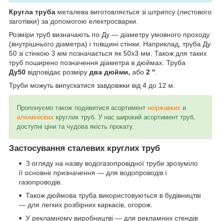
Кругла труба
металева виготовляється зі штрипсу (листового
заготівки) за допомогою електросварки.
Розміри труб визначають по Ду — діаметру умовного проходу
(внутрішнього діаметра) і товщині стінки. Наприклад, труба Ду
50 зі стінкою 3 мм позначається як 50х3 мм. Також для таких
труб поширено позначення діаметра в дюймах. Труба
Ду50
відповідає розміру
два дюйми,
або
2 "
.
Труби можуть випускатися завдовжки від 4 до 12 м.
Пропонуємо також подивитися асортимент
неіржавких
и
алюмінієвих
круглих труб. У нас широкий асортимент труб,
доступні ціни та чудова якість прокату.
Застосування сталевих круглих труб
З огляду на назву водогазопровідної труби зрозуміло
її основне призначення — для водопроводів і
газопроводів.
Також дюймова труба використовуються в будівництві
— для легких розбірних каркасів, огорож.
У рекламному виробництві — для рекламних стендів