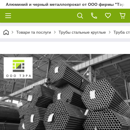
Алюминий и черный металлопрокат от ООО фирмы "Тэра"
Товари та послуги
Трубы стальные круглые
Труба с