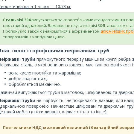
Теоретична вага 1 м. пог. = 10.73 кг
Сталь aisi 304
випускається за європейськими стандартами та є повн
цих сталей однаковий. Важливо не плутати з aisi 304L-аналогом стал
алюмінієвих про
Пропонуємо також ознайомитися з асортиментом
типорозмірів за вигідною ціною.
Властивості профільних неіржавких труб
Неіржавкі труби
прямокутного перерізу міцніші за круглі ребра
Неіржавка сталь, з якої вони виготовлені, має такі основні якості:
вона кислотностійка та жароміцна;
добре зварюється;
обробляється механічно.
Зазвичай випускаються труби з матовою, шліфованою та дзерк
Неіржавкі труби
не фарбують і не покривають лаками, для най
дзеркальною поверхнею. Найчастіше шліфовані та дзеркальні тр
деталей меблів (ніжки диванів, каркас стола та інше).
Плательники НДС, можливий наличний і безнадійний розра