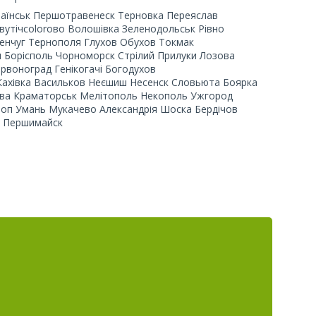
аїнськ Першотравенеск Терновка Переяслав
вутічcolorово Волошівка Зеленодольськ Рівно
менчуг Тернополя
Глухов Обухов Токмак
я Борісполь Чорноморск Стрілий Прилуки Лозова
воноград Генікогачі Богодухов
Кахівка Васильков Неєшиш Несенск Словьюта Боярка
ква Краматорськ Мелітополь Некополь Ужгород
оп Умань Мукачево Александрія Шоска Бердічов
д Першимайск