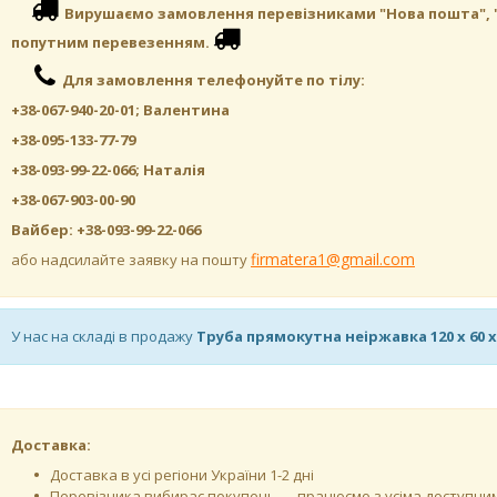
Вирушаємо замовлення перевізниками "Нова пошта", "САТ
попутним перевезенням.
Для замовлення телефонуйте по тілу:
+38-067-940-20-01; Валентина
+38-095-133-77-79
+38-093-99-22-066; Наталія
+38-067-903-00-90
Вайбер: +38-093-99-22-066
firmatera1@gmail.com
або надсилайте заявку на пошту
У нас на складі в продажу
Труба прямокутна неіржавка 120 х 60 х 
Доставка:
Доставка в усі регіони України 1-2 дні
Перевізника вибирає покупець — працюємо з усіма доступн