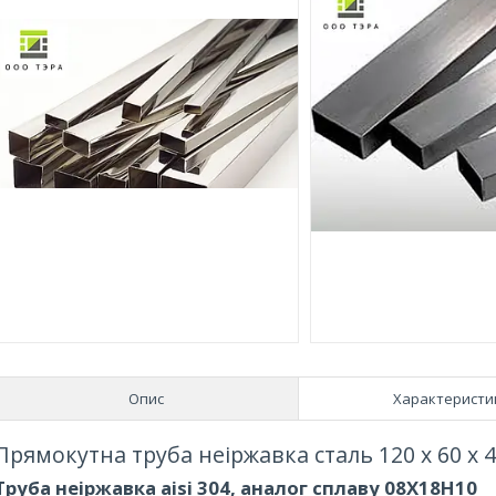
Опис
Характеристи
Прямокутна труба неіржавка сталь 120 х 60 х 
Труба неіржавка aisi 304, аналог сплаву 08Х18Н10