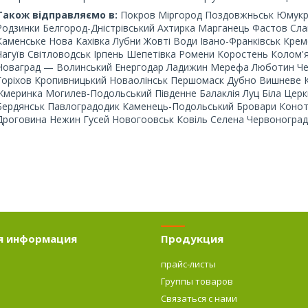
Також відправляємо в:
Покров Міргород Поздовжньськ Юмукр
Родзинки Белгород-Дністрівський Ахтирка Марганець Фастов Сла
Каменське Нова Кахівка Лубни Жовті Води Івано-Франківськ Кре
Чагуїв Світловодськ Ірпень Шепетівка Ромени Коростень Колом'
Новаград — Волинський Енергодар Ладижин Мерефа Люботин Чер
Горіхов Кропивницький Новаолінськ Першомаск Дубно Вишневе 
Жмеринка Могилев-Подольський Південне Балаклія Луц Біла Цер
Бердянськ Павлоградодик Каменець-Подольський Бровари Конот
Дроговина Нежин Гусей Новогоовськ Ковіль Селена Червоногра
я информация
Продукция
прайс-листы
Группы товаров
о
Связаться с нами