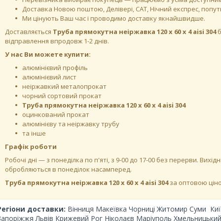
Доставка Новою поштою, Делівері, САТ, Нічний експрес, поп
Ми цінують Ваш час і проводимо доставку якнайшвидше.
Доставляється
Труба прямокутна неіржавка 120 х 60 х 4 aisi 304
б
відправлення впродовж 1-2 днів.
У нас Ви можете купити:
алюмінієвий профіль
алюмінієвий лист
неіржавкий металопрокат
чорний сортовий прокат
Труба прямокутна неіржавка 120 х 60 х 4 aisi 304
оцинкований прокат
алюмінієву та неіржавку трубу
та інше
Графік роботи
Робочі дні —
з понеділка по п'яті, з 9-00 до 17-00 без перерви. Вихідн
обробляються в понеділок насамперед.
Труба прямокутна неіржавка 120 х 60 х 4 aisi 304
за оптовою цін
Регіони доставки:
Вінниця Макеївка Чорниці Житомир Суми
Киї
Запоріжжя Львів Крижевий Рог Ніколаєв Маріуполь Хмельницький