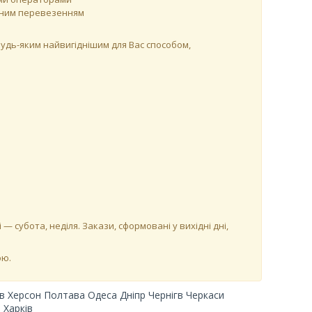
утним перевезенням
удь-яким найвигіднішим для Вас способом,
і — субота, неділя. Закази, сформовані у вихідні дні,
ою.
в Херсон Полтава Одеса Дніпр Чернігв Черкаси
 Харків