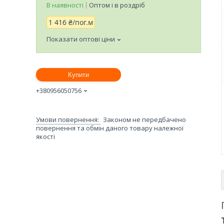
В наявності
Оптом і в роздріб
1 416 ₴/пог.м
Показати оптові ціни
Купити
+380956050756
Законом не передбачено
повернення та обмін даного товару належної
якості