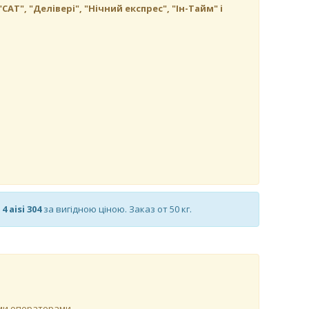
", "Делівері", "Нічний експрес", "Ін-Тайм" і
4 aisi 304
за вигідною ціною. Заказ от 50 кг.
ими операторами