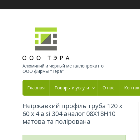
Алюминий и черный металлопрокат от
ООО фирмы "Тэра"
Главная
Товары и услуги
О нас
Контак
Неіржавкий профіль труба 120 х
60 х 4 aisi 304 аналог 08Х18Н10
матова та полірована