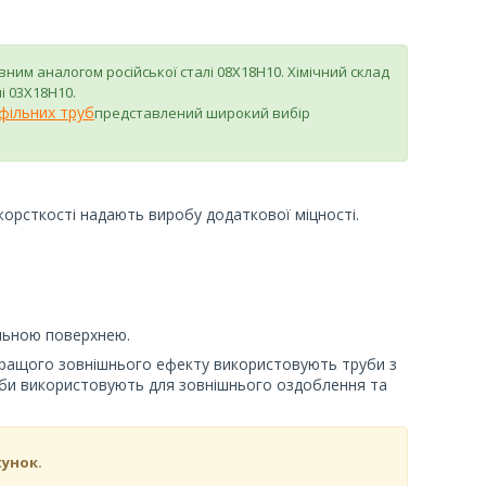
им аналогом російської сталі 08Х18Н10. Хімічний склад
і 03Х18Н10.
фільних труб
представлений широкий вибір
 жорсткості надають виробу додаткової міцності.
альною поверхнею.
кращого зовнішнього ефекту використовують труби з
уби використовують для зовнішнього оздоблення та
хунок.