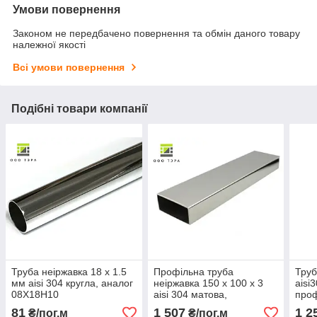
Умови повернення
Законом не передбачено повернення та обмін даного товару
належної якості
Всі умови повернення
Подібні товари компанії
Труба неіржавка 18 х 1.5
Профільна труба
Труб
мм aisi 304 кругла, аналог
неіржавка 150 х 100 х 3
aisi
08Х18Н10
aisi 304 матова,
про
полірована 08Х18Н10
81
1 507
1 2
₴/пог.м
₴/пог.м