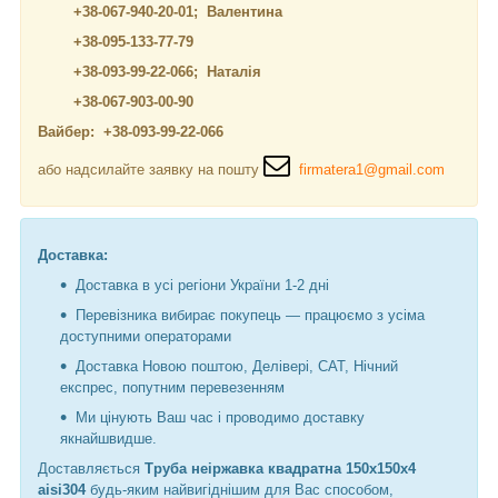
+38-067-940-20-01; Валентина
+38-095-133-77-79
+38-093-99-22-066; Наталія
+38-067-903-00-90
Вайбер: +38-093-99-22-066
або надсилайте заявку на пошту
firmatera1@gmail.com
Доставка:
Доставка в усі регіони України 1-2 дні
Перевізника вибирає покупець — працюємо з усіма
доступними операторами
Доставка Новою поштою, Делівері, САТ, Нічний
експрес, попутним перевезенням
Ми цінують Ваш час і проводимо доставку
якнайшвидше.
Доставляється
Труба неіржавка квадратна 150х150х4
aisi304
будь-яким найвигіднішим для Вас способом,