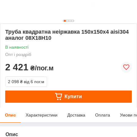
Труба квадратна неіржавка 150х150х4 aisi304
аналог 08Х18Н10
В наявності
Опт і роздріб
2 421
₴/пог.м
2 098 ₴
від 6 пог.м
Купити
Опис
Характеристики
Доставка
Оплата
Умови п
Опис