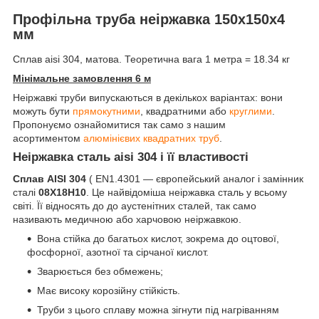
Профільна труба неіржавка 150х150х4
мм
Сплав aisi 304, матова. Теоретична вага 1 метра = 18.34 кг
Мінімальне замовлення 6 м
Неіржавкі труби випускаються в декількох варіантах: вони
можуть бути
прямокутними
, квадратними або
круглими
.
Пропонуємо ознайомитися так само з нашим
асортиментом
алюмінієвих квадратних труб
.
Неіржавка сталь aisi 304 і її властивості
Сплав AISI 304
( EN1.4301 — європейський аналог і замінник
сталі
08Х18Н10
. Це найвідоміша неіржавка сталь у всьому
світі. Її відносять до до аустенітних сталей, так само
називають медичною або харчовою неіржавкою.
Вона стійка до багатьох кислот, зокрема до оцтової,
фосфорної, азотної та сірчаної кислот.
Зварюється без обмежень;
Має високу корозійну стійкість.
Труби з цього сплаву можна зігнути під нагріванням