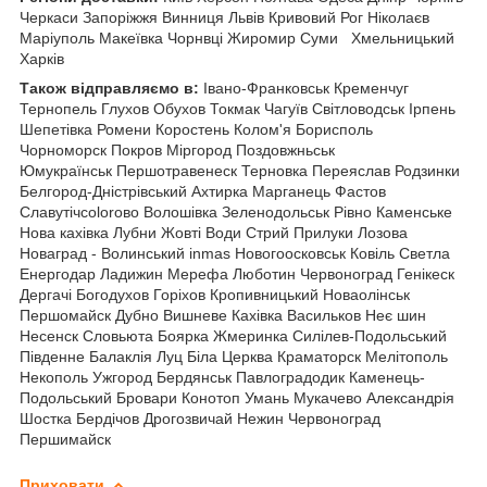
Черкаси Запоріжжя Винниця Львів Кривовий Рог Ніколаєв
Маріуполь Макеївка Чорнвці Жиромир Суми
Хмельницький
Харків
Також відправляємо в:
Івано-Франковськ Кременчуг
Тернопель
Глухов Обухов Токмак Чагуїв Світловодськ Ірпень
Шепетівка Ромени Коростень Колом'я Борисполь
Чорноморск Покров Міргород Поздовжньськ
Юмукраїнськ Першотравенеск Терновка Переяслав Родзинки
Белгород-Дністрівський Ахтирка Марганець Фастов
Славутічcolorово Волошівка Зеленодольськ Рівно Каменське
Нова кахівка Лубни Жовті Води Стрий Прилуки Лозова
Новаград - Волинський inmas Новогоосковськ Ковіль Светла
Енергодар Ладижин Мерефа Люботин Червоноград Генікеск
Дергачі Богодухов Горіхов Кропивницький Новаолінськ
Першомайск Дубно Вишневе Кахівка Васильков Неє шин
Несенск Словьюта Боярка Жмеринка Силілев-Подольський
Південне Балаклія Луц Біла Церква Краматорск Мелітополь
Некополь Ужгород Бердянськ Павлоградодик Каменець-
Подольський Бровари Конотоп Умань Мукачево Александрія
Шостка Бердічов Дрогозвичай Нежин Червоноград
Першимайск
Приховати