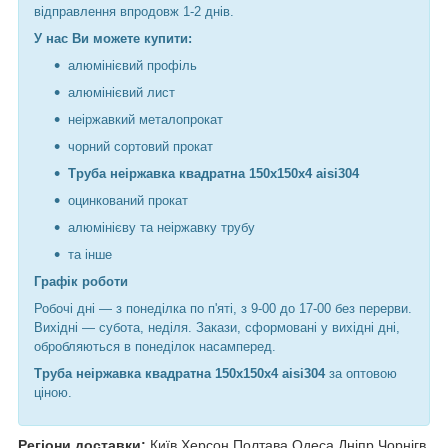
відправлення впродовж 1-2 днів.
У нас Ви можете купити:
алюмінієвий профіль
алюмінієвий лист
неіржавкий металопрокат
чорний сортовий прокат
Труба неіржавка квадратна 150х150х4 aisi304
оцинкований прокат
алюмінієву та неіржавку трубу
та інше
Графік роботи
Робочі дні —
з понеділка по п'яті, з 9-00 до 17-00 без перерви.
Вихідні — субота, неділя. Закази, сформовані у вихідні дні,
обробляються в понеділок насамперед.
Труба неіржавка квадратна 150х150х4 aisi304
за оптовою
ціною.
Регіони доставки:
Київ Херсон Полтава Одеса Дніпр Чорнiгв