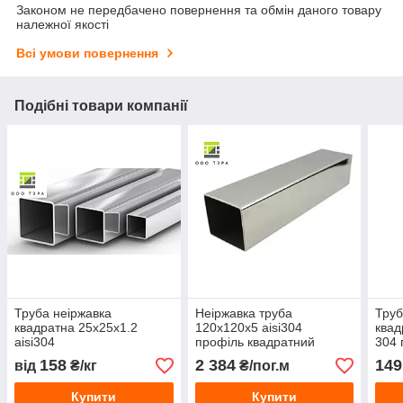
Законом не передбачено повернення та обмін даного товару
належної якості
Всі умови повернення
Подібні товари компанії
Труба неіржавка
Неіржавка труба
Труб
квадратна 25х25х1.2
120х120х5 aisi304
квад
aisi304
профіль квадратний
304 
08Х18Н10
полі
158
2 384
149
від
₴/кг
₴/пог.м
Купити
Купити