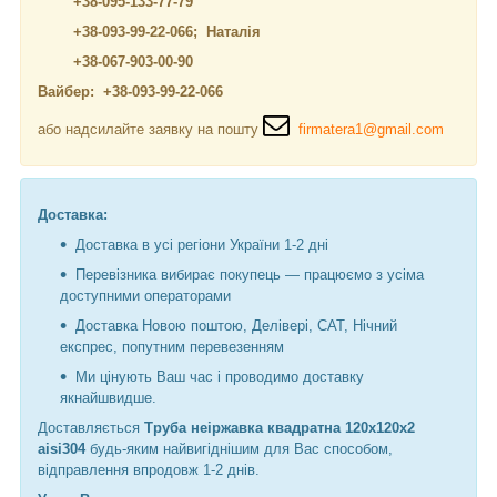
+38-095-133-77-79
+38-093-99-22-066; Наталія
+38-067-903-00-90
Вайбер: +38-093-99-22-066
або надсилайте заявку на пошту
firmatera1@gmail.com
Доставка:
Доставка в усі регіони України 1-2 дні
Перевізника вибирає покупець — працюємо з усіма
доступними операторами
Доставка Новою поштою, Делівері, САТ, Нічний
експрес, попутним перевезенням
Ми цінують Ваш час і проводимо доставку
якнайшвидше.
Доставляється
Труба неіржавка квадратна 120х120х2
aisi304
будь-яким найвигіднішим для Вас способом,
відправлення впродовж 1-2 днів.