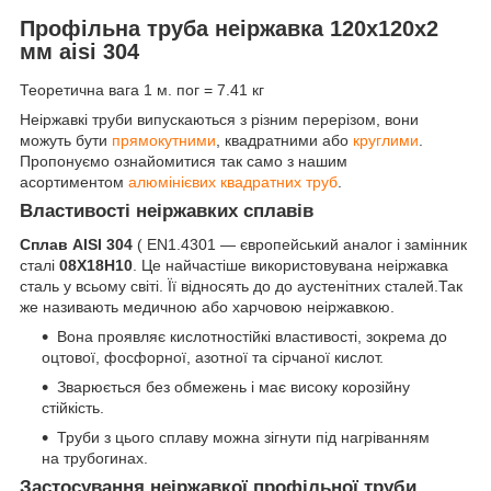
Профільна труба неіржавка 120х120х2
мм aisi 304
Теоретична вага 1 м. пог = 7.41 кг
Неіржавкі труби випускаються з різним перерізом, вони
можуть бути
прямокутними
, квадратними або
круглими
.
Пропонуємо ознайомитися так само з нашим
асортиментом
алюмінієвих квадратних труб
.
Властивості неіржавких сплавів
Сплав AISI 304
( EN1.4301 — європейський аналог і замінник
сталі
08Х18Н10
. Це найчастіше використовувана неіржавка
сталь у всьому світі. Її відносять до до аустенітних сталей.Так
же називають медичною або харчовою неіржавкою.
Вона проявляє кислотностійкі властивості, зокрема до
оцтової, фосфорної, азотної та сірчаної кислот.
Зварюється без обмежень і має високу корозійну
стійкість.
Труби з цього сплаву можна зігнути під нагріванням
на трубогинах.
Застосування неіржавкої профільної труби