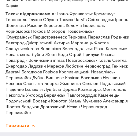
Харків
Також відправляємо в:
Івано-Франковськ Кременчуг
Тернопель
Глухов Обухов Токмак Чагуїв Світловодськ Ірпень
Шепетівка Ромени Коростень Колом'я Борисполь
Чорноморск Покров Міргород Поздовжньськ
Юмукраїнськ Першотравенеск Терновка Переяслав Родзинки
Белгород-Дністрівський Ахтирка Марганець Фастов
Славутічcolorово Волошівка Зеленодольськ Рівно Каменське
Нова кахівка Лубни Жовті Води Стрий Прилуки Лозова
Новаград - Волинський inmas Новогоосковськ Ковіль Светла
Енергодар Ладижин Мерефа Люботин Червоноград Генікеск
Дергачі Богодухов Горіхов Кропивницький Новаолінськ
Першомайск Дубно Вишневе Кахівка Васильков Неє шин
Несенск Словьюта Боярка Жмеринка Силілев-Подольський
Південне Балаклія Луц Біла Церква Краматорск Мелітополь
Некополь Ужгород Бердянськ Павлоградодик Каменець-
Подольський Бровари Конотоп Умань Мукачево Александрія
Шостка Бердічов Дрогозвичай Нежин Червоноград
Першимайск
Приховати