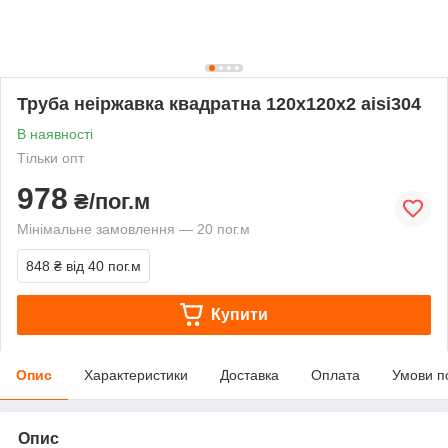
Труба неіржавка квадратна 120х120х2 aisi304
В наявності
Тільки опт
978
₴/пог.м
Мінімальне замовлення — 20 пог.м
848 ₴
від 40 пог.м
Купити
Опис
Характеристики
Доставка
Оплата
Умови п
Опис