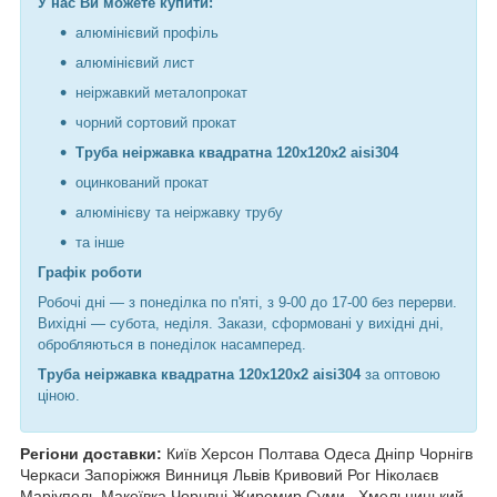
У нас Ви можете купити:
алюмінієвий профіль
алюмінієвий лист
неіржавкий металопрокат
чорний сортовий прокат
Труба неіржавка квадратна 120х120х2 aisi304
оцинкований прокат
алюмінієву та неіржавку трубу
та інше
Графік роботи
Робочі дні —
з понеділка по п'яті, з 9-00 до 17-00 без перерви.
Вихідні — субота, неділя. Закази, сформовані у вихідні дні,
обробляються в понеділок насамперед.
Труба неіржавка квадратна 120х120х2 aisi304
за оптовою
ціною.
Регіони доставки:
Київ Херсон Полтава Одеса Дніпр Чорнiгв
Черкаси Запоріжжя Винниця Львів Кривовий Рог Ніколаєв
Маріуполь Макеївка Чорнвці Жиромир Суми
Хмельницький