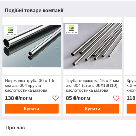
Подібні товари компанії
Неіржавка труба 30 х 1.5
Труба неіржавка 15 х 2 мм
Круг
мм aisi 304 кругла
aisi 304 (сталь 08Х18Н10)
х 2 
кислотостійка матова,
кислотостійка матова,
кисл
полірована 08Х18Н10
полірована
мат
138
85
118
₴/пог.м
₴/пог.м
Купити
Купити
Про нас