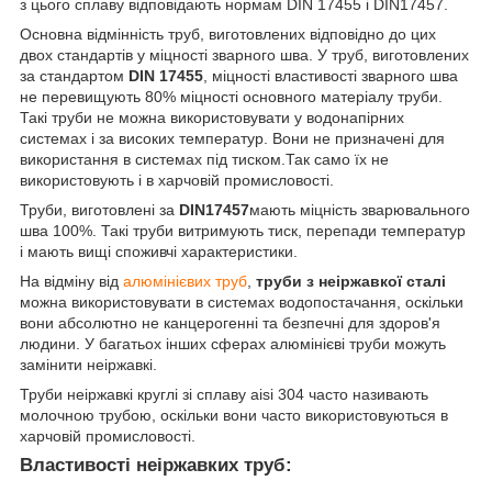
з цього сплаву відповідають нормам DIN 17455 і DIN17457.
Основна відмінність труб, виготовлених відповідно до цих
двох стандартів у міцності зварного шва. У труб, виготовлених
за стандартом
DIN 17455
, міцності властивості зварного шва
не перевищують 80% міцності основного матеріалу труби.
Такі труби не можна використовувати у водонапірних
системах і за високих температур. Вони не призначені для
використання в системах під тиском.Так само їх не
використовують і в харчовій промисловості.
Труби, виготовлені за
DIN17457
мають міцність зварювального
шва 100%. Такі труби витримують тиск, перепади температур
і мають вищі споживчі характеристики.
На відміну від
алюмінієвих труб
,
труби з неіржавкої сталі
можна використовувати в системах водопостачання, оскільки
вони абсолютно не канцерогенні та безпечні для здоров'я
людини. У багатьох інших сферах алюмінієві труби можуть
замінити неіржавкі.
Труби неіржавкі круглі зі сплаву aisi 304 часто називають
молочною трубою, оскільки вони часто використовуються в
харчовій промисловості.
Властивості неіржавких труб: