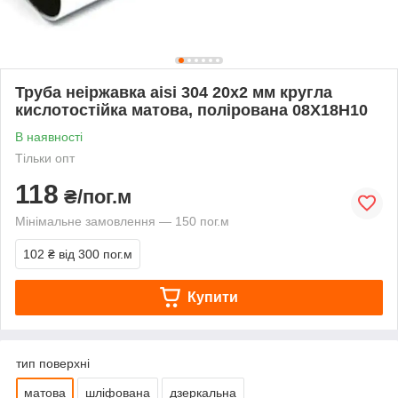
Труба неіржавка aisi 304 20х2 мм кругла
кислотостійка матова, полірована 08Х18Н10
В наявності
Тільки опт
118
₴/пог.м
Мінімальне замовлення — 150 пог.м
102 ₴
від 300 пог.м
Купити
тип поверхні
матова
шліфована
дзеркальна