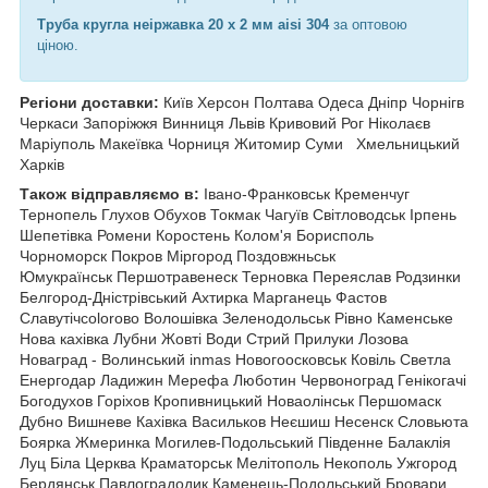
Труба кругла неіржавка 20 х 2 мм aisi 304
за оптовою
ціною.
Регіони доставки:
Київ Херсон Полтава Одеса Дніпр Чорнiгв
Черкаси Запоріжжя Винниця Львів Кривовий Рог Ніколаєв
Маріуполь Макеївка Чорниця Житомир Суми
Хмельницький
Харків
Також відправляємо в:
Івано-Франковськ Кременчуг
Тернопель
Глухов Обухов Токмак Чагуїв Світловодськ Ірпень
Шепетівка Ромени Коростень Колом'я Борисполь
Чорноморск Покров Міргород Поздовжньськ
Юмукраїнськ Першотравенеск Терновка Переяслав Родзинки
Белгород-Дністрівський Ахтирка Марганець Фастов
Славутічcolorово Волошівка Зеленодольськ Рівно Каменське
Нова кахівка Лубни Жовті Води Стрий Прилуки Лозова
Новаград - Волинський inmas Новогоосковськ Ковіль Светла
Енергодар Ладижин Мерефа Люботин Червоноград Генікогачі
Богодухов Горіхов Кропивницький Новаолінськ Першомаск
Дубно Вишневе Кахівка Васильков Неєшиш Несенск Словьюта
Боярка Жмеринка Могилев-Подольський Південне Балаклія
Луц Біла Церква Краматорськ Мелітополь Некополь Ужгород
Бердянськ Павлоградодик Каменець-Подольський Бровари