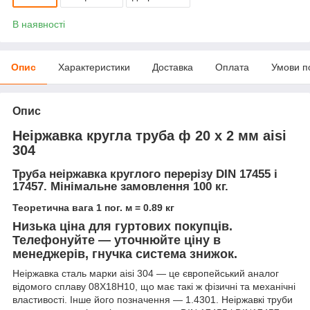
В наявності
Опис
Характеристики
Доставка
Оплата
Умови п
Опис
Неіржавка кругла труба ф 20 х 2 мм aisi
304
Труба неіржавка круглого перерізу DIN 17455 і
17457.
Мінімальне замовлення 100 кг.
Теоретична вага 1 пог. м = 0.89 кг
Низька ціна для гуртових покупців.
Телефонуйте — уточнюйте ціну в
менеджерів, гнучка система знижок.
Неіржавка сталь марки aisi 304 — це європейський аналог
відомого сплаву 08Х18Н10, що має такі ж фізичні та механічні
властивості. Інше його позначення — 1.4301. Неіржавкі труби