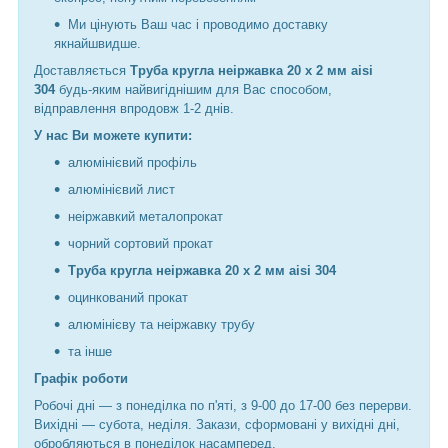
Ми цінують Ваш час і проводимо доставку
якнайшвидше.
Доставляється
Труба кругла неіржавка 20 х 2 мм aisi
304
будь-яким найвигіднішим для Вас способом,
відправлення впродовж 1-2 днів.
У нас Ви можете купити:
алюмінієвий профіль
алюмінієвий лист
неіржавкий металопрокат
чорний сортовий прокат
Труба кругла неіржавка 20 х 2 мм aisi 304
оцинкований прокат
алюмінієву та неіржавку трубу
та інше
Графік роботи
Робочі дні —
з понеділка по п'яті, з 9-00 до 17-00 без перерви.
Вихідні — субота, неділя. Закази, сформовані у вихідні дні,
обробляються в понеділок насамперед.