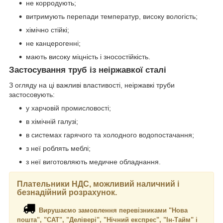
не корродують;
витримують перепади температур, високу вологість;
хімічно стійкі;
не канцерогенні;
мають високу міцність і зносостійкість.
Застосування труб із неіржавкої сталі
З огляду на ці важливі властивості, неіржавкі труби
застосовують:
у харчовій промисловості;
в хімічній галузі;
в системах гарячого та холодного водопостачання;
з неї роблять меблі;
з неї виготовляють медичне обладнання.
Плательники НДС, можливий наличний і
безнадійний розрахунок.
Вирушаємо замовлення перевізниками "Нова
пошта", "САТ", "Делівері", "Нічний експрес", "Ін-Тайм" і