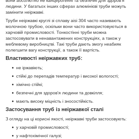
вони абсолютно не канцерогенні та безпечні для здоров'я
людини. У багатьох інших сферах алюмінієві труби можуть
замінити неіржавкі.
Труби неіржавкі круглі зі сплаву aisi 304 часто називають
молочною трубою, оскільки вони часто використовуються в
харчовій промисловості. Тонкостінні труби можна
застосовувати в ненавантажених конструкціях, а також у
меблевому виробництві. Такі труби дають змогу неабияк
полегшити вагу конструкції, а також її вартість.
Властивості неіржавких труб:
не іржавіють;
стійкі до перепадів температур і високої вологості;
хімічно стійкі;
безпечні для здоров'я людини та довкілля;
мають високу міцність і зносостійкість.
Застосування труб із неіржавкої сталі
З огляду на ці корисні якості, неіржавкі труби застосовують:
у харчовій промисловості;
у нафтохімічної галузі;