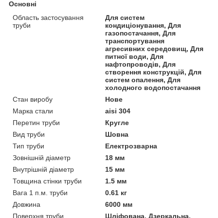
Основні
Область застосування
Для систем
труби
кондиціонування, Для
газопостачання, Для
транспортування
агресивних середовищ, Для
питної води, Для
нафтопроводів, Для
створення конструкцій, Для
систем опалення, Для
холодного водопостачання
Стан виробу
Нове
Марка стали
aisi 304
Перетин труби
Кругле
Вид труби
Шовна
Тип труби
Електрозварна
Зовнішній діаметр
18 мм
Внутрішній діаметр
15 мм
Товщина стінки труби
1.5 мм
Вага 1 п.м. труби
0.61 кг
Довжина
6000 мм
Поверхня труби
Шліфована, Дзеркальна,