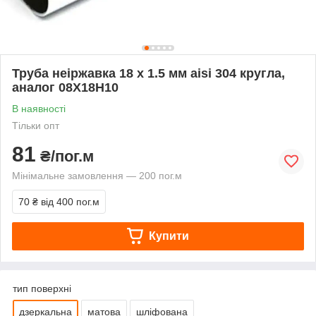
Труба неіржавка 18 х 1.5 мм aisi 304 кругла,
аналог 08Х18Н10
В наявності
Тільки опт
81
₴/пог.м
Мінімальне замовлення — 200 пог.м
70 ₴
від 400 пог.м
Купити
тип поверхні
дзеркальна
матова
шліфована