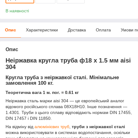
В наявності
Опис
Характеристики
Доставка
Оплата
Умови п
Опис
Неіржавка кругла труба ф18 х 1.5 мм aisi
304
Кругла труба з неіржавкої сталі.
Мінімальне
замовлення 100 кг.
Теоретична вага 1 м. пог. = 0.61 кг
Неіржавка сталь марки aisi 304 — це європейський аналог
відомого російського сплава 08Х18Н10. Інше позначення —
1.4301. Труби з цього сплаву відповідають нормам DIN 17455,
DIN 17457 і DIN 11850.
На відміну від
алюмінієвих труб
,
труби з неіржавкої сталі
можна використовувати в системах водопостачання, оскільки