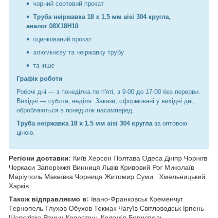
чорний сортовий прокат
Труба неіржавка 18 х 1.5 мм aisi 304 кругла,
аналог 08Х18Н10
оцинкований прокат
алюмінієву та неіржавку трубу
та інше
Графік роботи
Робочі дні —
з понеділка по п'яті, з 9-00 до 17-00 без перерви.
Вихідні — субота, неділя. Закази, сформовані у вихідні дні,
обробляються в понеділок насамперед.
Труба неіржавка 18 х 1.5 мм aisi 304 кругла
за оптовою
ціною.
Регіони доставки:
Київ Херсон Полтава Одеса Дніпр Чорнiгв
Черкаси Запоріжжя Винниця Львів Кривовий Рог Миколаїв
Маріуполь Макеївка Чорниця Житомир Суми
Хмельницький
Харків
Також відправляємо в:
Івано-Франковськ Кременчуг
Тернопель
Глухов Обухов Токмак Чагуїв Світловодськ Ірпень
Шепетівка Ромни Коростень Колом'я Борисполь