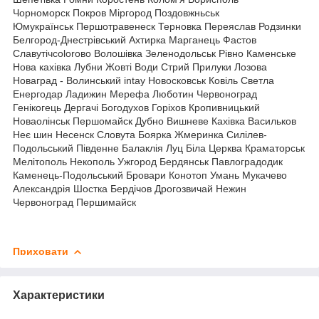
Чорноморск Покров Міргород Поздовжньськ
Юмукраїнськ Першотравенеск Терновка Переяслав Родзинки
Белгород-Днестрівський Ахтирка Марганець Фастов
Славутічcolorово Волошівка Зеленодольськ Рівно Каменське
Нова кахівка Лубни Жовті Води Стрий Прилуки Лозова
Новаград - Волинський intay Новосковськ Ковіль Светла
Енергодар Ладижин Мерефа Люботин Червоноград
Генікогець Дергачі Богодухов Горіхов Кропивницький
Новаолінськ Першомайск Дубно Вишневе Кахівка Васильков
Неє шин Несенск Словута Боярка Жмеринка Силілев-
Подольський Південне Балаклія Луц Біла Церква Краматорськ
Мелітополь Некополь Ужгород Бердянськ Павлоградодик
Каменець-Подольський Бровари Конотоп Умань Мукачево
Александрія Шостка Бердічов Дрогозвичай Нежин
Червоноград Першимайск
Приховати
Характеристики