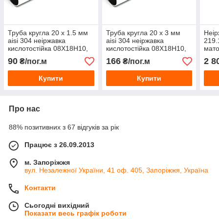
Труба кругла 20 х 1.5 мм
Труба кругла 20 х 3 мм
Неір
aisi 304 неіржавка
aisi 304 неіржавка
219.
кислотостійка 08Х18Н10,
кислотостійка 08Х18Н10,
мато
матова, полірована
аналог 1.4301
кисл
90
166
2 8
₴/пог.м
₴/пог.м
Купити
Купити
Про нас
88% позитивних з 67 відгуків за рік
Працює з 26.09.2013
м. Запоріжжя
вул. Незалежної України, 41 оф. 405, Запоріжжя, Україна
Контакти
Сьогодні вихідний
Показати весь графік роботи