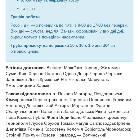
алюмінієву та неіржавку трубу
та інше
Графік роботи
Робочі дні —
з понеділка по п'яті, з 9-00 до 17-00 без перерви.
Вихідні — субота, неділя. Закази, сформовані у вихідні дні,
обробляються в понеділок насамперед.
Труба прямокутна неіржавка 50 х 10 х 1.5 aisi 304
за
оптовою ціною.
Регіони доставки:
Вінниця Макеївка Чорниці Житомир
Суми
Київ Херсон Полтава Одеса Дніпр Чернігв Черкаси
Запоріжжя Львів Крижевий Рог Ніколаєв Маріуполь
Хмельницький Харків
Також відправляємо в:
Покров Міргород Поздовжньськ
Юмукраїнськ Першотравенеск Терновка Переяслав Родзинки
Белгород-Дністрівський Ахтирка Марганець Фастов
Славутічcolorово Волошівка Зеленодольськ Рівно Каменське
Нова Кахівка Лубни Жовті Води Івано-Франківськ Кременчуг
Тернополя
Глухов Обухов Токмак Чагуїв Світловодськ Ірпень
Шепетівка Ромени Коростень Колом'я Борісполь Чорноморск
Стрілий Прилуки Лозова Новаград — Волинський