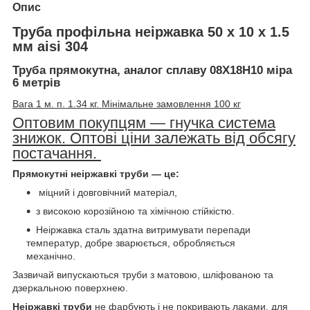
Опис
Труба профільна неіржавка 50 х 10 х 1.5
мм aisi 304
Труба прямокутна, аналог сплаву 08Х18Н10 міра
6 метрів
Вага 1 м. п. 1.34 кг. Мінімальне замовлення 100 кг
Оптовим покупцям — гнучка система
знижок. Оптові ціни залежать від обсягу
постачання.
Прямокутні неіржавкі труби — це:
міцний і довговічний матеріал,
з високою корозійною та хімічною стійкістю.
Неіржавка сталь здатна витримувати перепади
температур, добре зварюється, обробляється
механічно.
Зазвичай випускаються труби з матовою, шліфованою та
дзеркальною поверхнею.
Неіржавкі труби
не фарбують і не покривають лаками, для