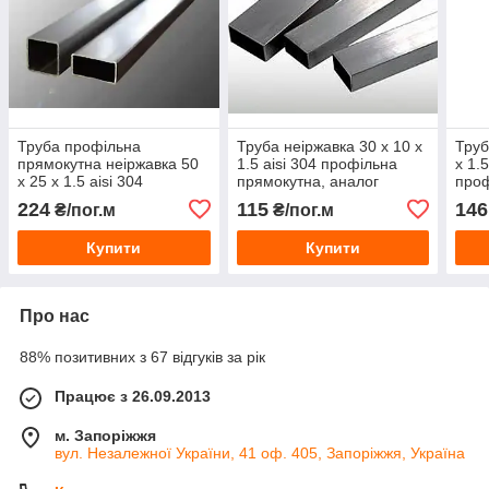
Труба профільна
Труба неіржавка 30 х 10 х
Труб
прямокутна неіржавка 50
1.5 aisi 304 профільна
х 1.
х 25 х 1.5 aisi 304
прямокутна, аналог
проф
(08Х18Н10)
08Х18Н10
224
115
146
₴/пог.м
₴/пог.м
Купити
Купити
Про нас
88% позитивних з 67 відгуків за рік
Працює з 26.09.2013
м. Запоріжжя
вул. Незалежної України, 41 оф. 405, Запоріжжя, Україна