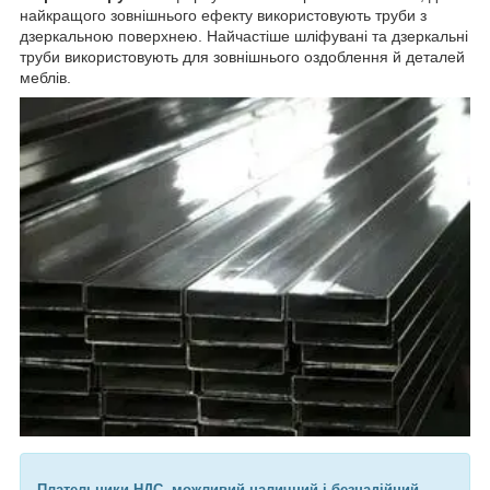
найкращого зовнішнього ефекту використовують труби з
дзеркальною поверхнею. Найчастіше шліфувані та дзеркальні
труби використовують для зовнішнього оздоблення й деталей
меблів.
Плательники НДС, можливий наличний і безнадійний