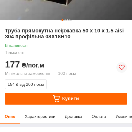
Труба прямокутна неіржавка 50 х 10 х 1.5 aisi
304 профільна 08Х18Н10
В наявності
Тільки опт
177
₴/пог.м
Мінімальне замовлення — 100 пог.м
154 ₴
від 200 пог.м
Купити
Опис
Характеристики
Доставка
Оплата
Умови п