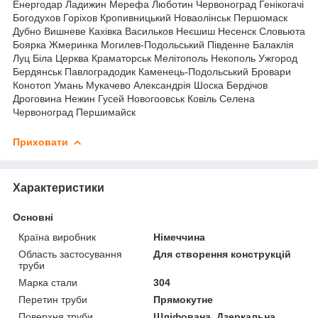
Енергодар Ладижин Мерефа Люботин Червоноград Генікогачі
Богодухов Горіхов Кропивницький Новаолінськ Першомаск
Дубно Вишневе Кахівка Васильков Неєшиш Несенск Словьюта
Боярка Жмеринка Могилев-Подольський Південне Балаклія
Луц Біла Церква Краматорськ Мелітополь Некополь Ужгород
Бердянськ Павлоградодик Каменець-Подольський Бровари
Конотоп Умань Мукачево Александрія Шоска Бердічов
Дроговина Нежин Гусей Новогоовськ Ковіль Селена
Червоноград Першимайск
Приховати
Характеристики
Основні
Країна виробник
Німеччина
Область застосування
Для створення конструкцій
труби
Марка стали
304
Перетин труби
Прямокутне
Поверхня труби
Шліфована, Дзеркальна,