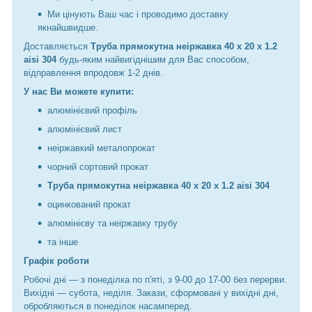
Ми цінують Ваш час і проводимо доставку
якнайшвидше.
Доставляється
Труба прямокутна неіржавка 40 х 20 х 1.2
aisi 304
будь-яким найвигіднішим для Вас способом,
відправлення впродовж 1-2 днів.
У нас Ви можете купити:
алюмінієвий профіль
алюмінієвий лист
неіржавкий металопрокат
чорний сортовий прокат
Труба прямокутна неіржавка 40 х 20 х 1.2 aisi 304
оцинкований прокат
алюмінієву та неіржавку трубу
та інше
Графік роботи
Робочі дні —
з понеділка по п'яті, з 9-00 до 17-00 без перерви.
Вихідні — субота, неділя. Закази, сформовані у вихідні дні,
обробляються в понеділок насамперед.