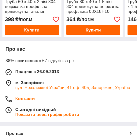
Труба 60 х 40 х 2 aisi 304
Труба 80 х 40 х 1.5 aisi
Труб
неіржавка профільна
304 прямокутна неіржавка
х 1.
прямокутна, аналог
профільна 08Х18Н10
проф
08Х18Н10 матова,
398
364
146
₴/пог.м
₴/пог.м
полірована
Купити
Купити
Про нас
88% позитивних з 67 відгуків за рік
Працює з 26.09.2013
м. Запоріжжя
вул. Незалежної України, 41 оф. 405, Запоріжжя, Україна
Контакти
Сьогодні вихідний
Показати весь графік роботи
Про нас