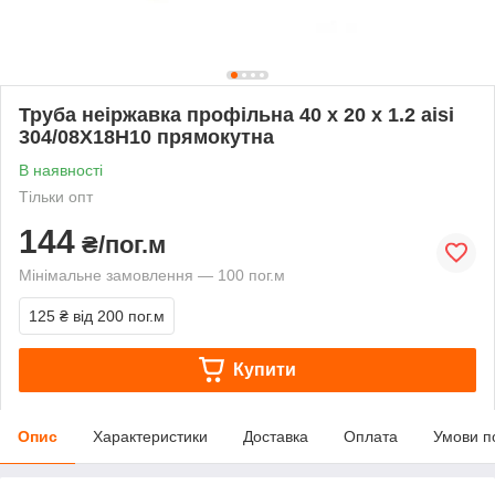
Труба неіржавка профільна 40 х 20 х 1.2 aisi
304/08Х18Н10 прямокутна
В наявності
Тільки опт
144
₴/пог.м
Мінімальне замовлення — 100 пог.м
125 ₴
від 200 пог.м
Купити
Опис
Характеристики
Доставка
Оплата
Умови п