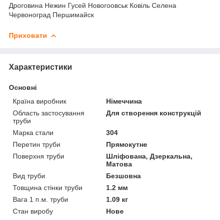
Дроговина Нежин Гусей Новогоовськ Ковіль Селена
Червоноград Першимайск
Приховати
Характеристики
Основні
Країна виробник
Німеччина
Область застосування
Для створення конструкцій
труби
Марка стали
304
Перетин труби
Прямокутне
Поверхня труби
Шліфована, Дзеркальна,
Матова
Вид труби
Безшовна
Товщина стінки труби
1.2 мм
Вага 1 п.м. труби
1.09 кг
Стан виробу
Нове