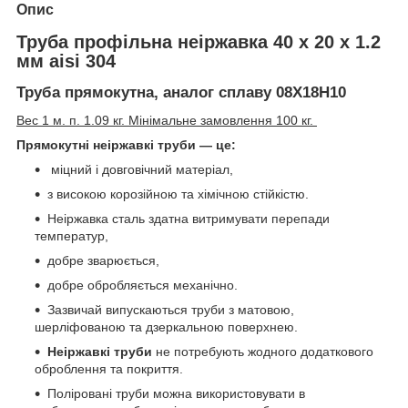
Опис
Труба профільна неіржавка 40 х 20 х 1.2
мм aisi 304
Труба прямокутна, аналог сплаву 08Х18Н10
Вес 1 м. п. 1.09 кг. Мінімальне замовлення 100 кг.
Прямокутні неіржавкі труби — це:
міцний і довговічний матеріал,
з високою корозійною та хімічною стійкістю.
Неіржавка сталь здатна витримувати перепади
температур,
добре зварюється,
добре обробляється механічно.
Зазвичай випускаються труби з матовою,
шерліфованою та дзеркальною поверхнею.
Неіржавкі труби
не потребують жодного додаткового
оброблення та покриття.
Поліровані труби можна використовувати в