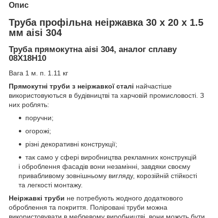
Опис
Труба профільна неіржавка 30 х 20 х 1.5
мм aisi 304
Труба прямокутна aisi 304, аналог сплаву
08Х18Н10
Вага 1 м. п. 1.11 кг
Прямокутні труби з неіржавкої сталі
найчастіше
використовуються в будівництві та харчовій промисловості. З
них роблять:
поручни;
огорожі;
різні декоративні конструкції;
так само у сфері виробництва рекламних конструкцій
і оброблення фасадів вони незамінні, завдяки своєму
привабливому зовнішньому вигляду, корозійній стійкості
та легкості монтажу.
Неіржавкі труби
не потребують жодного додаткового
оброблення та покриття. Поліровані труби можна
використовувати в меблевому виробництві, вони можуть бути