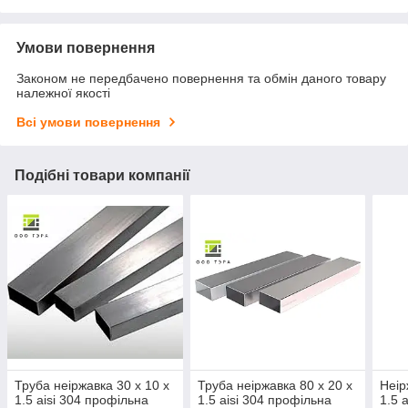
Умови повернення
Законом не передбачено повернення та обмін даного товару
належної якості
Всі умови повернення
Подібні товари компанії
Труба неіржавка 30 х 10 х
Труба неіржавка 80 х 20 х
Неір
1.5 aisi 304 профільна
1.5 aisi 304 профільна
1.5 