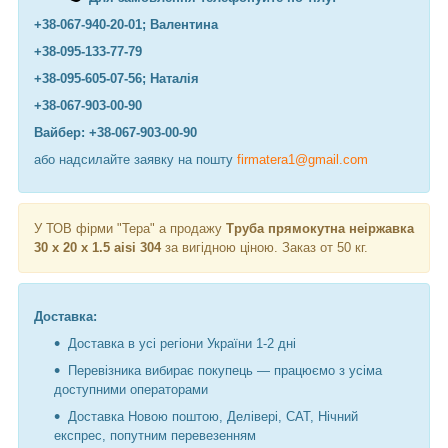
+38-067-940-20-01; Валентина
+38-095-133-77-79
+38-095-605-07-56; Наталія
+38-067-903-00-90
Вайбер: +38-067-903-00-90
або надсилайте заявку на пошту
firmatera1@gmail.com
У ТОВ фірми "Тера" а продажу
Труба прямокутна неіржавка
30 х 20 х 1.5 aisi 304
за вигідною ціною. Заказ от 50 кг.
Доставка:
Доставка в усі регіони України 1-2 дні
Перевізника вибирає покупець — працюємо з усіма
доступними операторами
Доставка Новою поштою, Делівері, САТ, Нічний
експрес, попутним перевезенням