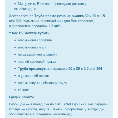
Ми цінують Ваш час і проводимо доставку
якнайшвидше.
Доставляється
Труба прямокутна неіржавка 30 х 20 х 1.5
aisi 304
будь-яким найвигіднішим для Вас способом,
відправлення впродовж 1-2 днів.
У нас Ви можете купити:
алюмінієвий профіль
алюмінієвий лист
неіржавкий металопрокат
чорний сортовий прокат
Труба прямокутна неіржавка 30 х 20 х 1.5 aisi 304
оцинкований прокат
алюмінієву та неіржавку трубу
та інше
Графік роботи
Робочі дні —
з понеділка по п'яті, з 9-00 до 17-00 без перерви.
Вихідні — субота, неділя. Закази, сформовані у вихідні дні,
обробляються в понеділок насамперед.