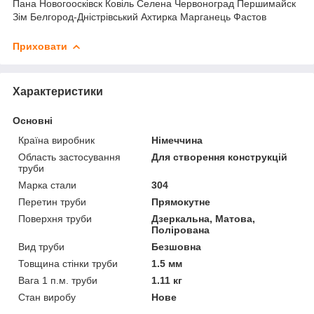
Пана Новогоосківск Ковіль Селена Червоноград Першимайск
Зім Белгород-Дністрівський Ахтирка Марганець Фастов
Приховати
Характеристики
Основні
Країна виробник
Німеччина
Область застосування
Для створення конструкцій
труби
Марка стали
304
Перетин труби
Прямокутне
Поверхня труби
Дзеркальна, Матова,
Полірована
Вид труби
Безшовна
Товщина стінки труби
1.5 мм
Вага 1 п.м. труби
1.11 кг
Стан виробу
Нове