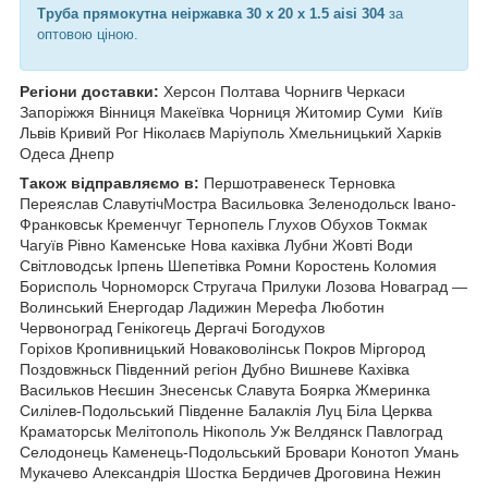
Труба прямокутна неіржавка 30 х 20 х 1.5 aisi 304
за
оптовою ціною.
Регіони доставки:
Херсон Полтава Чорнигв Черкаси
Запоріжжя Вінниця Макеївка Чорниця Житомир Суми
Київ
Львів Кривий Рог Ніколаєв Маріуполь Хмельницький Харків
Одеса Днепр
Також відправляємо в:
Першотравенеск Терновка
Переяслав СлавутічМостра Васильовка Зеленодольск Івано-
Франковськ Кременчуг Тернопель
Глухов Обухов Токмак
Чагуїв Рівно Каменське Нова кахівка Лубни Жовті Води
Світловодськ Ірпень Шепетівка Ромни Коростень Коломия
Борисполь Чорноморск Стругача Прилуки Лозова Новаград —
Волинський Енергодар Ладижин Мерефа Люботин
Червоноград Генікогець Дергачі Богодухов
Горіхов Кропивницький Новаковолінськ Покров Міргород
Поздовжньск Південний регіон Дубно Вишневе Кахівка
Васильков Неєшин Знесенськ Славута Боярка Жмеринка
Силілев-Подольський Південне Балаклія Луц Біла Церква
Краматорськ Мелітополь Нікополь Уж Велдянск Павлоград
Селодонець Каменець-Подольський Бровари Конотоп Умань
Мукачево Александрія Шостка Бердичев Дроговина Нежин