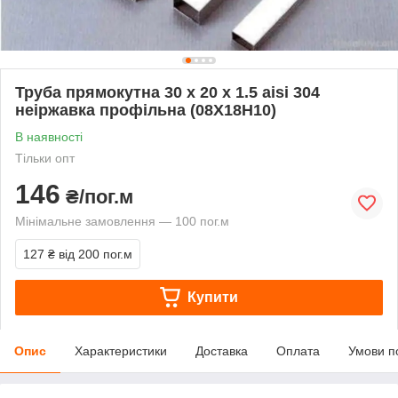
Труба прямокутна 30 х 20 х 1.5 aisi 304
неіржавка профільна (08Х18Н10)
В наявності
Тільки опт
146
₴/пог.м
Мінімальне замовлення — 100 пог.м
127 ₴
від 200 пог.м
Купити
Опис
Характеристики
Доставка
Оплата
Умови п