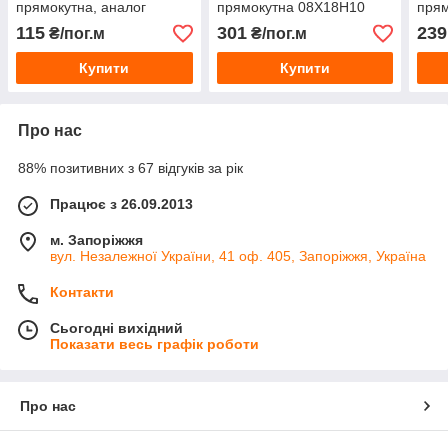
прямокутна, аналог
прямокутна 08Х18Н10
пря
08Х18Н10
115
301
239
₴/пог.м
₴/пог.м
Купити
Купити
Про нас
88% позитивних з 67 відгуків за рік
Працює з 26.09.2013
м. Запоріжжя
вул. Незалежної України, 41 оф. 405, Запоріжжя, Україна
Контакти
Сьогодні вихідний
Показати весь графік роботи
Про нас