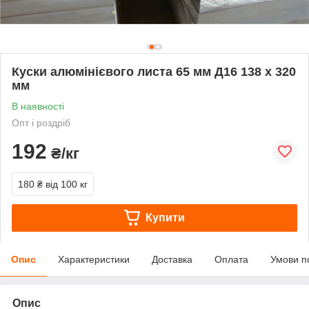
Куски алюмінієвого листа 65 мм Д16 138 х 320
мм
В наявності
Опт і роздріб
192
₴/кг
180 ₴
від 100 кг
Купити
Опис
Характеристики
Доставка
Оплата
Умови п
Опис