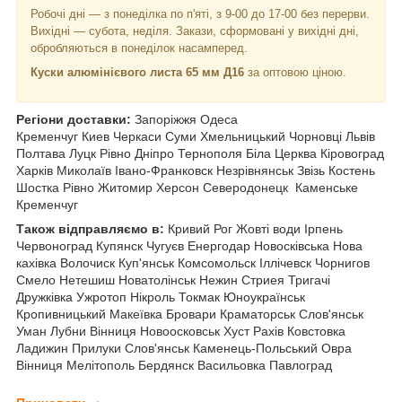
Робочі дні —
з понеділка по п'яті, з 9-00 до 17-00 без перерви.
Вихідні — субота, неділя. Закази, сформовані у вихідні дні,
обробляються в понеділок насамперед.
Куски алюмінієвого листа 65 мм Д16
за оптовою ціною.
Регіони доставки:
Запоріжжя Одеса
Кременчуг Киев Черкаси Суми Хмельницький Чорновці
Львів
Полтава Луцк Рівно Дніпро Тернополя Біла Церква Кіровоград
Харків Миколаїв Івано-Франковск Незрівнянськ Звізь Костень
Шостка Рівно Житомир Херсон Северодонецк Каменське
Кременчуг
Також відправляємо в:
Кривий Рог Жовті води Ірпень
Червоноград Купянск Чугуєв Енергодар Новосківська Нова
кахівка Волочиск Куп'янськ Комсомольск Іллічевск Чорнигов
Смело Нетешиш Новатолінськ Нежин Стриея Тригачі
Дружківка Ужротоп Нікроль Токмак Юноукраїнськ
Кропивницький Макеївка Бровари Краматорськ Слов'янськ
Уман Лубни Вінниця Новоосковськ Хуст Рахів Ковстовка
Ладижин Прилуки Слов'янськ Каменець-Польський Овра
Вінниця Мелітополь Бердянск Васильовка Павлоград