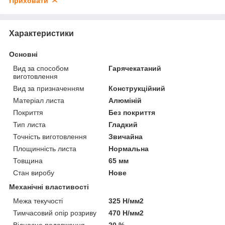
Приховати
Характеристики
Основні
Вид за способом
Гарячекатаний
виготовлення
Вид за призначенням
Конструкційний
Матеріал листа
Алюміній
Покриття
Без покриття
Тип листа
Гладкий
Точність виготовлення
Звичайна
Площинність листа
Нормальна
Товщина
65 мм
Стан виробу
Нове
Механічні властивості
Межа текучості
325 Н/мм2
Тимчасовий опір розриву
470 Н/мм2
Відносне подовження
20 %