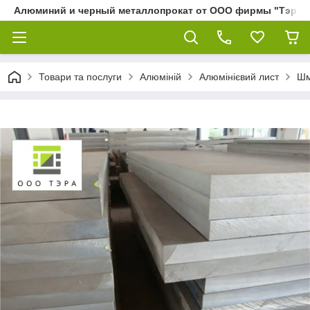
Алюминий и черный металлопрокат от ООО фирмы "Тэра"
Товари та послуги
Алюміній
Алюмінієвий лист
Шм