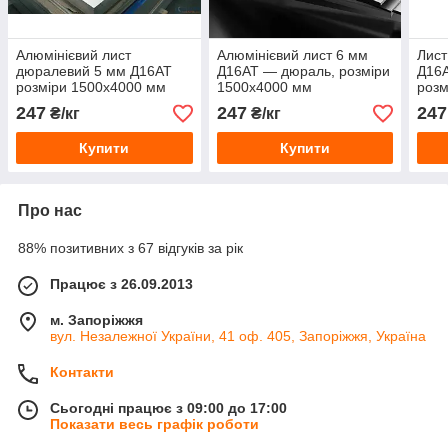
Алюмінієвий лист
Алюмінієвий лист 6 мм
Лист
дюралевий 5 мм Д16АТ
Д16АТ — дюраль, розміри
Д16А
розміри 1500х4000 мм
1500х4000 мм
розм
247
247
247
₴/кг
₴/кг
Купити
Купити
Про нас
88% позитивних з 67 відгуків за рік
Працює з 26.09.2013
м. Запоріжжя
вул. Незалежної України, 41 оф. 405, Запоріжжя, Україна
Контакти
Сьогодні працює з 09:00 до 17:00
Показати весь графік роботи