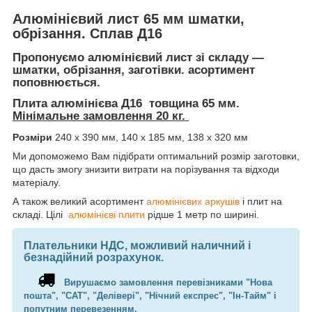
Алюмінієвий лист 65 мм шматки,
обрізання. Сплав Д16
Пропонуємо алюмінієвий лист зі складу —
шматки, обрізання, заготівки. асортимент
поповнюється.
Плита алюмінієва Д16 товщина 65 мм
.
Мінімальне замовлення 20 кг.
Розміри
240 х 390 мм, 140 х 185 мм, 138 х 320 мм
Ми допоможемо Вам підібрати оптимальний розмір заготовки,
що дасть змогу знизити витрати на порізування та відходи
матеріалу.
А також великий асортимент
алюмінієвих аркушів
і плит на
складі. Цілі
алюмінієві плити
рідше 1 метр по ширині.
Плательники НДС, можливий наличний і
безнадійний розрахунок.
Вирушаємо замовлення перевізниками "Нова
пошта", "САТ", "Делівері", "Нічний експрес", "Ін-Тайм" і
попутним перевезенням.