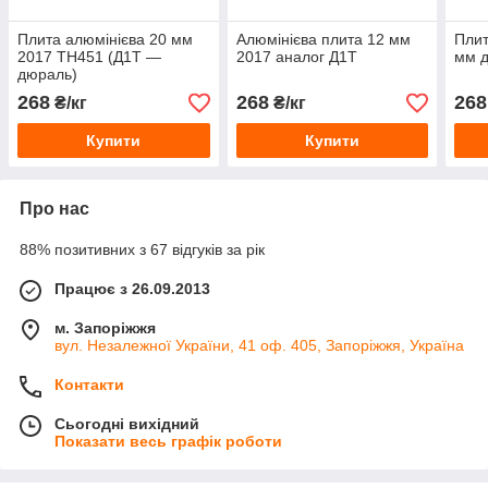
Плита алюмінієва 20 мм
Алюмінієва плита 12 мм
Плит
2017 ТН451 (Д1Т —
2017 аналог Д1Т
мм 
дюраль)
268
268
268
₴/кг
₴/кг
Купити
Купити
Про нас
88% позитивних з 67 відгуків за рік
Працює з 26.09.2013
м. Запоріжжя
вул. Незалежної України, 41 оф. 405, Запоріжжя, Україна
Контакти
Сьогодні вихідний
Показати весь графік роботи