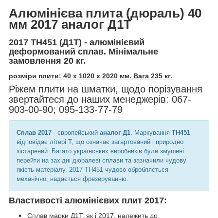
Алюмінієва плита (дюраль) 40
мм 2017 аналог Д1Т
2017 ТН451 (Д1Т) - алюмінієвий
деформований сплав. Мінімальне
замовлення 20 кг.
розміри плити: 40 х 1020 х 2020 мм. Вага 235 кг.
Ріжем плити на шматки, щодо порізування
звертайтеся до наших менеджерів: 067-
903-00-90; 095-133-77-79
Сплав 2017
- європейський
аналог Д1
. Маркування
ТН451
відповідає літері Т, що означає загартований і природно
зістарений. Багато українських виробників були змушені
перейти на західні дюралеві сплави та зазначили чудову
якість матеріалу. 2017 ТН451 чудово обробляється
механічно, надається фрезеруванню.
Властивості алюмінієвих плит 2017:
Сплав марки Д1Т, як і 2017, належить до