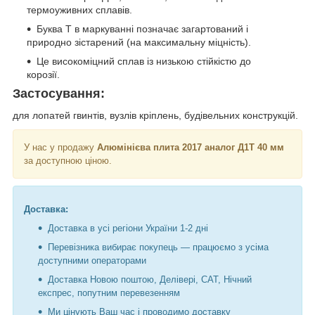
термоуживних сплавів.
Буква Т в маркуванні позначає загартований і
природно зістарений (на максимальну міцність).
Це високоміцний сплав із низькою стійкістю до
корозії.
Застосування:
для лопатей гвинтів, вузлів кріплень, будівельних конструкцій.
У нас у продажу
Алюмінієва плита 2017 аналог Д1Т
40 мм
за доступною ціною.
Доставка:
Доставка в усі регіони України 1-2 дні
Перевізника вибирає покупець — працюємо з усіма
доступними операторами
Доставка Новою поштою, Делівері, САТ, Нічний
експрес, попутним перевезенням
Ми цінують Ваш час і проводимо доставку