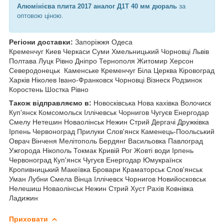
Алюмінієва плита 2017 аналог Д1Т 40 мм дюраль
за
оптовою ціною.
Регіони доставки:
Запоріжжя Одеса
Кременчуг Киев Черкаси Суми Хмельницький Чорновці
Львів
Полтава Луцк Рівно Дніпро Тернополя Житомир Херсон
Северодонецьк Каменське Кременчуг Біла Церква Кіровоград
Харків Ніколев Івано-Франковск Чорновці Візнеск Родзинок
Коростень Шостка Рівно
Також відправляємо в:
Новосківська Нова кахівка Волочиск
Куп'янск Комсомольск Іллічевськ Чорнигов Чугуєв Енергодар
Смелу Нетешин Новаолінськ Нежин Стрий Дергачі Дружківка
Ірпень Червоноград Прилуки Слов'янск Каменець-Поольський
Оврач Вінченя Мелітополь Бердянг Васильовка Павлоград
Ужгорода Нікополь Токмак Кривій Рог Жовті води Ірпень
Червоноград Куп'янск Чугуєв Енергодар Юмукраїнск
Кропивницький Макеївка Бровари Краматорськ Слов'янськ
Уман Лубни Смела Вінца Іллічевск Чорнигов Новийосковськ
Нелешиш Новаолінськ Нежин Стрий Хуст Рахів Ковнівка
Ладижин
Приховати