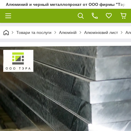
Алюминий и черный металлопрокат от ООО фирмы "Тэра"
Товари та послуги
Алюміній
Алюмінієвий лист
Ал