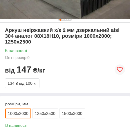
Аркуш неіржавкий х/к 2 мм дзеркальний aisi
304 аналог 08Х18Н10, розміри 1000х2000;
1250х2500
В наявності
Опт і роздріб
147
від
₴/кг
134 ₴
від 100 кг
розміри, мм
1000х2000
1250х2500
1500х3000
В наявності