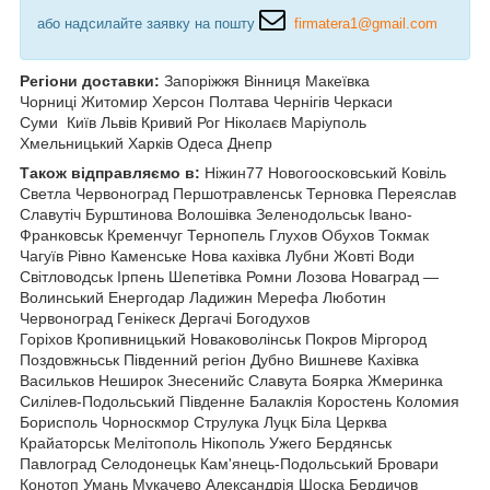
або надсилайте заявку на пошту
firmatera1@gmail.com
Регіони доставки:
Запоріжжя Вінниця Макеївка
Чорниці Житомир Херсон Полтава Чернігів Черкаси
Суми
Київ Львів Кривий Рог Ніколаєв Маріуполь
Хмельницький Харків Одеса Днепр
Також відправляємо в:
Ніжин77 Новогоосковський Ковіль
Светла Червоноград Першотравленськ Терновка Переяслав
Славутіч Бурштинова Волошівка Зеленодольськ Івано-
Франковськ Кременчуг Тернопель
Глухов Обухов Токмак
Чагуїв Рівно Каменське Нова кахівка Лубни Жовті Води
Світловодськ Ірпень Шепетівка Ромни Лозова Новаград —
Волинський Енергодар Ладижин Мерефа Люботин
Червоноград Генікеск Дергачі Богодухов
Горіхов Кропивницький Новаковолінськ Покров Міргород
Поздовжньськ Південний регіон Дубно Вишневе Кахівка
Васильков Неширок Знесенийс Славута Боярка Жмеринка
Силілев-Подольський Південне Балаклія Коростень Коломия
Борисполь Чорноскмор Струлука Луцк Біла Церква
Крайаторськ Мелітополь Нікополь Ужего Бердянськ
Павлоград Селодонецьк Кам'янець-Подольський Бровари
Конотоп Умань Мукачево Александрія Шоска Бердичов