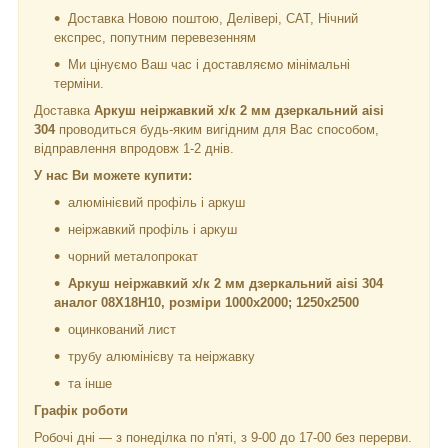
Доставка Новою поштою, Делівері, САТ, Нічний
експрес, попутним перевезенням
Ми цінуємо Ваш час і доставляємо мінімальні
терміни.
Доставка
Аркуш неіржавкий х/к 2 мм дзеркальний aisi
304
проводиться будь-яким вигідним для Вас способом,
відправлення впродовж 1-2 днів.
У нас Ви можете купити:
алюмінієвий профіль і аркуш
неіржавкий профіль і аркуш
чорний металопрокат
Аркуш неіржавкий х/к 2 мм дзеркальний aisi 304
аналог 08Х18Н10, розміри 1000х2000; 1250х2500
оцинкований лист
трубу алюмінієву та неіржавку
та інше
Графік роботи
Робочі дні —
з понеділка по п'яті, з 9-00 до 17-00 без перерви.