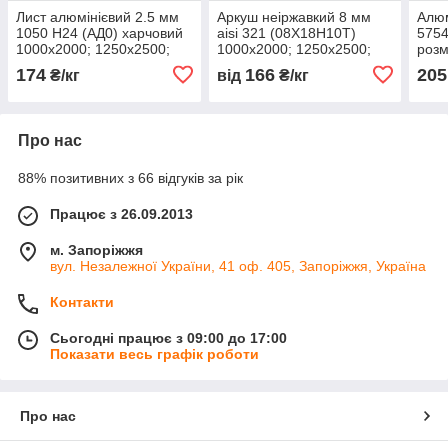
Лист алюмінієвий 2.5 мм
Аркуш неіржавкий 8 мм
Алюм
1050 Н24 (АД0) харчовий
aisi 321 (08Х18Н10Т)
575
1000х2000; 1250х2500;
1000х2000; 1250х2500;
розм
1500х3000 мм
1500х3000 мм харчовий
1250
174
166
205
₴/кг
від
₴/кг
Про нас
88% позитивних з 66 відгуків за рік
Працює з 26.09.2013
м. Запоріжжя
вул. Незалежної України, 41 оф. 405, Запоріжжя, Україна
Контакти
Сьогодні працює з 09:00 до 17:00
Показати весь графік роботи
Про нас