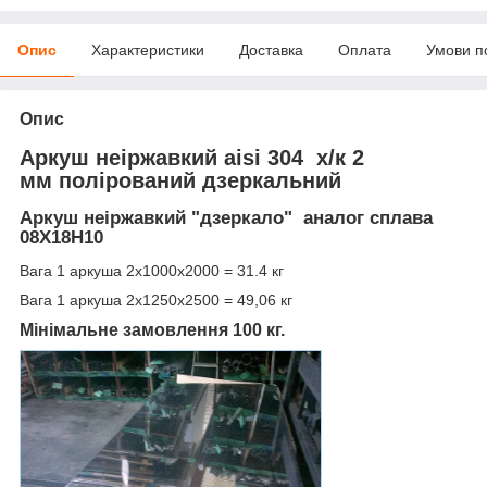
Опис
Характеристики
Доставка
Оплата
Умови п
Опис
Аркуш неіржавкий aisi 304 х/к 2
мм полірований дзеркальний
Аркуш неіржавкий "дзеркало" аналог сплава
08Х18Н10
Вага 1 аркуша 2х1000х2000 = 31.4 кг
Вага 1 аркуша 2х1250х2500 = 49,06 кг
Мінімальне замовлення 100 кг.