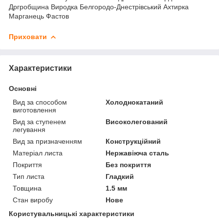
Дргробщина Виродка Белгородо-Днестрівський Ахтирка
Марганець Фастов
Приховати
Характеристики
Основні
Вид за способом
Холоднокатаний
виготовлення
Вид за ступенем
Високолегований
легування
Вид за призначенням
Конструкційний
Матеріал листа
Нержавіюча сталь
Покриття
Без покриття
Тип листа
Гладкий
Товщина
1.5 мм
Стан виробу
Нове
Користувальницькі характеристики