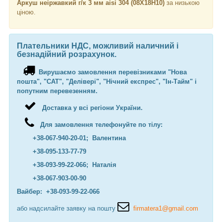
Аркуш неіржавкий г/к 3 мм aisi 304 (08Х18Н10)
за низькою
ціною.
Плательники НДС, можливий наличний і
безнадійний розрахунок.
Вирушаємо замовлення перевізниками "Нова
пошта", "САТ", "Делівері", "Нічний експрес", "Ін-Тайм" і
попутним перевезенням.
Доставка у всі регіони України.
Для замовлення телефонуйте по тілу:
+38-067-940-20-01; Валентина
+38-095-133-77-79
+38-093-99-22-066; Наталія
+38-067-903-00-90
Вайбер: +38-093-99-22-066
або надсилайте заявку на пошту
firmatera1@gmail.com