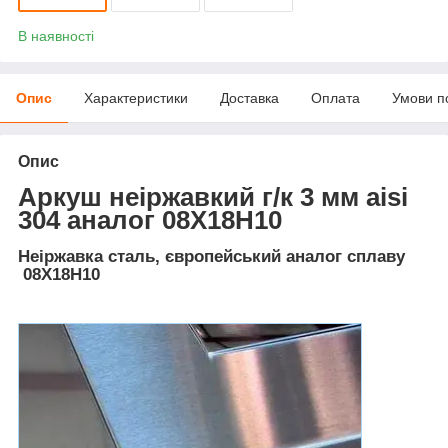
В наявності
Опис
Характеристики
Доставка
Оплата
Умови п
Опис
Аркуш неіржавкий г/к 3 мм aisi
304 аналог 08Х18Н10
Неіржавка сталь, європейський аналог сплаву
08Х18Н10