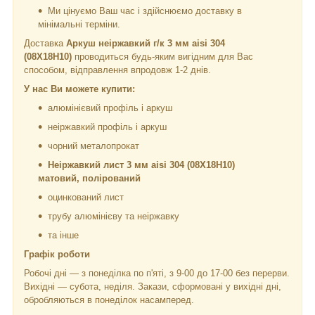
Ми цінуємо Ваш час і здійснюємо доставку в
мінімальні терміни.
Доставка
Аркуш неіржавкий г/к 3 мм aisi 304
(08Х18Н10)
проводиться будь-яким вигідним для Вас
способом, відправлення впродовж 1-2 днів.
У нас Ви можете купити:
алюмінієвий профіль і аркуш
неіржавкий профіль і аркуш
чорний металопрокат
Неіржавкий лист 3 мм aisi 304 (08Х18Н10)
матовий, полірований
оцинкований лист
трубу алюмінієву та неіржавку
та інше
Графік роботи
Робочі дні —
з понеділка по п'яті, з 9-00 до 17-00 без перерви.
Вихідні — субота, неділя. Закази, сформовані у вихідні дні,
обробляються в понеділок насамперед.