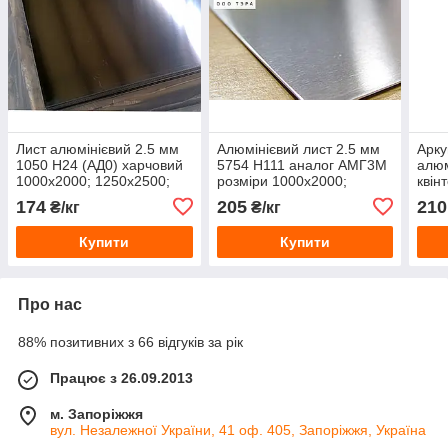
Лист алюмінієвий 2.5 мм
Алюмінієвий лист 2.5 мм
Арк
1050 Н24 (АД0) харчовий
5754 Н111 аналог АМГ3М
алюм
1000х2000; 1250х2500;
розміри 1000х2000;
квін
1500х3000 мм
1250х2500; 1500х3000 мм
1250
174
205
210
₴/кг
₴/кг
мм
Купити
Купити
Про нас
88% позитивних з 66 відгуків за рік
Працює з 26.09.2013
м. Запоріжжя
вул. Незалежної України, 41 оф. 405, Запоріжжя, Україна