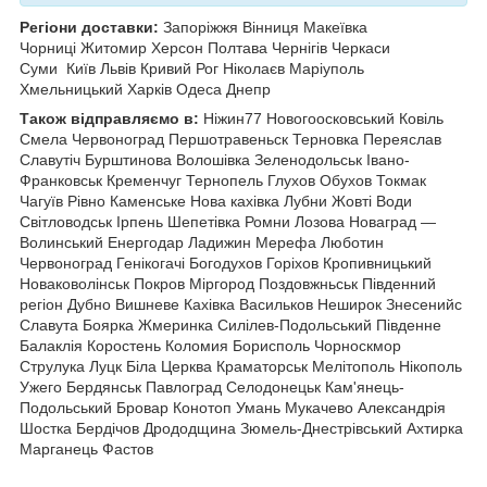
Регіони доставки:
Запоріжжя Вінниця Макеївка
Чорниці Житомир Херсон Полтава Чернігів Черкаси
Суми
Київ Львів Кривий Рог Ніколаєв Маріуполь
Хмельницький Харків Одеса Днепр
Також відправляємо в:
Ніжин77 Новогоосковський Ковіль
Смела Червоноград Першотравеньск Терновка Переяслав
Славутіч Бурштинова Волошівка Зеленодольськ Івано-
Франковськ Кременчуг Тернопель
Глухов Обухов Токмак
Чагуїв Рівно Каменське Нова кахівка Лубни Жовті Води
Світловодськ Ірпень Шепетівка Ромни Лозова Новаград —
Волинський Енергодар Ладижин Мерефа Люботин
Червоноград Генікогачі Богодухов Горіхов Кропивницький
Новаковолінськ Покров Міргород Поздовжньськ Південний
регіон Дубно Вишневе Кахівка Васильков Неширок Знесенийс
Славута Боярка Жмеринка Силілев-Подольський Південне
Балаклія Коростень Коломия Борисполь Чорноскмор
Струлука Луцк Біла Церква Краматорськ Мелітополь Нікополь
Ужего Бердянськ Павлоград Селодонецьк Кам'янець-
Подольський Бровар Конотоп Умань Мукачево Александрія
Шостка Бердічов Дрододщина Зюмель-Днестрівський Ахтирка
Марганець Фастов