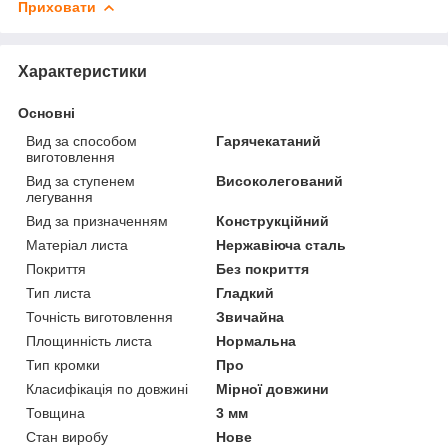
Приховати
Характеристики
Основні
Вид за способом
Гарячекатаний
виготовлення
Вид за ступенем
Високолегований
легування
Вид за призначенням
Конструкційний
Матеріал листа
Нержавіюча сталь
Покриття
Без покриття
Тип листа
Гладкий
Точність виготовлення
Звичайна
Площинність листа
Нормальна
Тип кромки
Про
Класифікація по довжині
Мірної довжини
Товщина
3 мм
Стан виробу
Нове