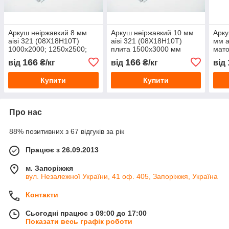
Аркуш неіржавкий 8 мм
Аркуш неіржавкий 10 мм
Арку
aisi 321 (08Х18Н10Т)
aisi 321 (08Х18Н10Т)
мм a
1000х2000; 1250х2500;
плита 1500х3000 мм
мато
1500х3000 мм харчовий
харчова
харч
166
166
від
₴/кг
від
₴/кг
від
Купити
Купити
Про нас
88% позитивних з 67 відгуків за рік
Працює з 26.09.2013
м. Запоріжжя
вул. Незалежної України, 41 оф. 405, Запоріжжя, Україна
Контакти
Сьогодні працює з 09:00 до 17:00
Показати весь графік роботи