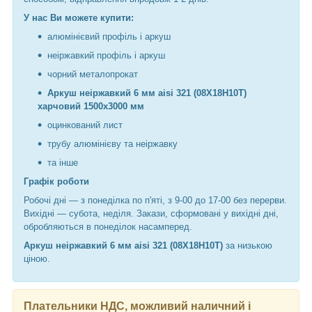
У нас Ви можете купити:
алюмінієвий профіль і аркуш
неіржавкий профіль і аркуш
чорний металопрокат
Аркуш неіржавкий 6 мм aisi 321 (08Х18Н10Т)
харчовий 1500х3000 мм
оцинкований лист
трубу алюмінієву та неіржавку
та інше
Графік роботи
Робочі дні —
з понеділка по п'яті, з 9-00 до 17-00 без перерви.
Вихідні — субота, неділя. Закази, сформовані у вихідні дні,
обробляються в понеділок насамперед.
Аркуш неіржавкий 6 мм aisi 321 (08Х18Н10Т)
за низькою
ціною.
Плательники НДС, можливий наличний і