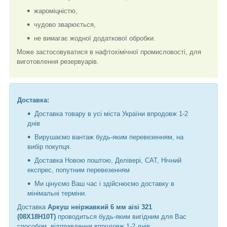
жароміцністю,
чудово зварюється,
не вимагає жодної додаткової обробки.
Може застосовуватися в нафтохімічної промисловості, для
виготовлення резервуарів.
Доставка:
Доставка товару в усі міста України впродовж 1-2
днів
Вирушаємо вантаж будь-яким перевезенням, на
вибір покупця.
Доставка Новою поштою, Делівері, САТ, Нічний
експрес, попутним перевезенням
Ми цінуємо Ваш час і здійснюємо доставку в
мінімальні терміни.
Доставка
Аркуш неіржавкий 6 мм aisi 321
(08Х18Н10Т)
проводиться будь-яким вигідним для Вас
способом, відправлення впродовж 1-2 днів.