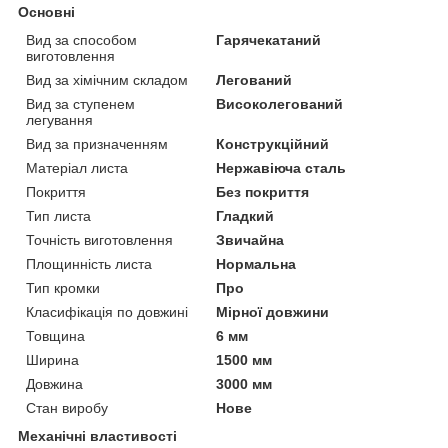
Основні
Вид за способом
Гарячекатаний
виготовлення
Вид за хімічним складом
Легований
Вид за ступенем
Високолегований
легування
Вид за призначенням
Конструкційний
Матеріал листа
Нержавіюча сталь
Покриття
Без покриття
Тип листа
Гладкий
Точність виготовлення
Звичайна
Площинність листа
Нормальна
Тип кромки
Про
Класифікація по довжині
Мірної довжини
Товщина
6 мм
Ширина
1500 мм
Довжина
3000 мм
Стан виробу
Нове
Механічні властивості