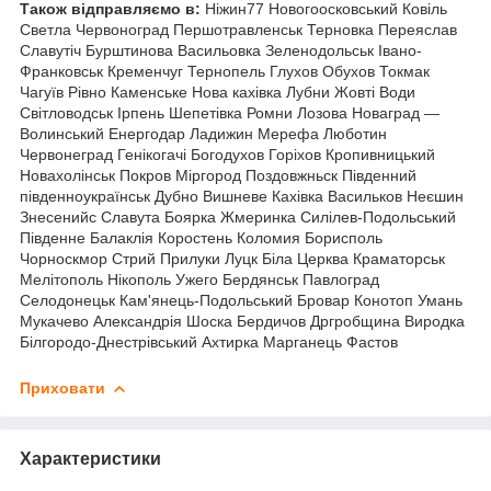
Також відправляємо в:
Ніжин77 Новогоосковський Ковіль
Светла Червоноград Першотравленськ Терновка Переяслав
Славутіч Бурштинова Васильовка Зеленодольськ Івано-
Франковськ Кременчуг Тернопель
Глухов Обухов Токмак
Чагуїв Рівно Каменське Нова кахівка Лубни Жовті Води
Світловодськ Ірпень Шепетівка Ромни Лозова Новаград —
Волинський Енергодар Ладижин Мерефа Люботин
Червонеград Генікогачі Богодухов Горіхов Кропивницький
Новахолінськ Покров Міргород Поздовжньск Південний
південноукраїнськ Дубно Вишневе Кахівка Васильков Неєшин
Знесенийс Славута Боярка Жмеринка Силілев-Подольський
Південне Балаклія Коростень Коломия Борисполь
Чорноскмор Стрий Прилуки Луцк Біла Церква Краматорськ
Мелітополь Нікополь Ужего Бердянськ Павлоград
Селодонецьк Кам'янець-Подольський Бровар Конотоп Умань
Мукачево Александрія Шоска Бердичов Дргробщина Виродка
Білгородо-Днестрівський Ахтирка Марганець Фастов
Приховати
Характеристики