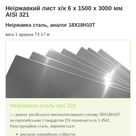
Неіржавкий лист х/к 6 х 1500 х 3000 мм
AISI 321
Неіржавка сталь, аналог 18Х18Н10Т
вага 1 аркуша 73.17 кг
Неіржавка сталь aisi 321
— аналог російського високолегованого сплаву 08Х18Н10Т,
за європейським стандартом EN позначається 1.4541.
Конструкційна сталь, вирізняється:
високою корозійною стійкістю,