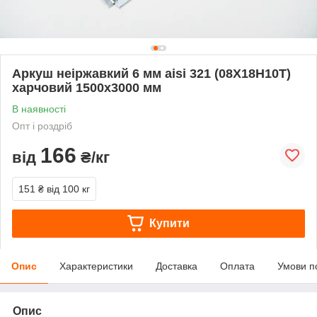
Аркуш неіржавкий 6 мм aisi 321 (08Х18Н10Т)
харчовий 1500х3000 мм
В наявності
Опт і роздріб
166
від
₴/кг
151 ₴
від 100 кг
Купити
Опис
Характеристики
Доставка
Оплата
Умови п
Опис