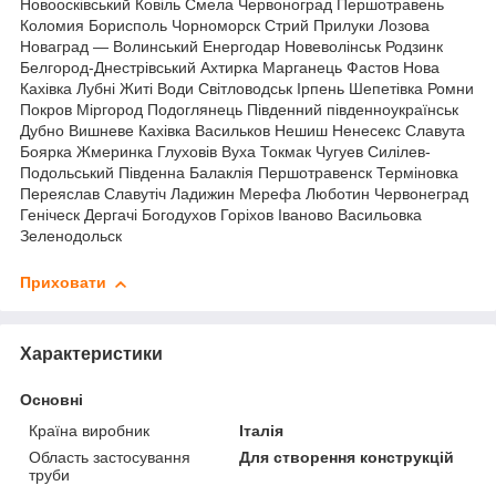
Новоосківський Ковіль Смела Червоноград Першотравень
Коломия Борисполь Чорноморск Стрий Прилуки Лозова
Новаград — Волинський Енергодар Новеволінськ Родзинк
Белгород-Днестрівський Ахтирка Марганець Фастов Нова
Кахівка Лубні Житі Води Світловодськ Ірпень Шепетівка Ромни
Покров Міргород Подоглянець Південний південноукраїнськ
Дубно Вишневе Кахівка Васильков Нешиш Ненесекс Славута
Боярка Жмеринка Глуховів Вуха Токмак Чугуев Силілев-
Подольський Південна Балаклія Першотравенск Терміновка
Переяслав Славутіч Ладижин Мерефа Люботин Червонеград
Геніческ Дергачі Богодухов Горіхов Іваново Васильовка
Зеленодольск
Приховати
Характеристики
Основні
Країна виробник
Італія
Область застосування
Для створення конструкцій
труби