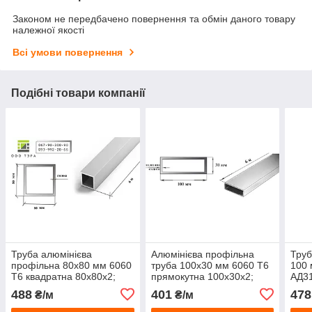
Законом не передбачено повернення та обмін даного товару
належної якості
Всі умови повернення
Подібні товари компанії
Труба алюмінієва
Алюмінієва профільна
Труб
профільна 80х80 мм 6060
труба 100х30 мм 6060 Т6
100 
Т6 квадратна 80х80х2;
прямокутна 100х30х2;
АД31
80х80х3; 80х80х4;
100х30х3 мм АД31Т
без
488
401
478
₴/м
₴/м
80х80х5 мм АД31Т