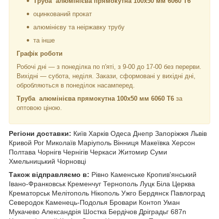
Труба алюмінієва прямокутна 100х50 мм 6060 Т6
оцинкований прокат
алюмінієву та неіржавку трубу
та інше
Графік роботи
Робочі дні —
з понеділка по п'яті, з 9-00 до 17-00 без перерви.
Вихідні — субота, неділя. Закази, сформовані у вихідні дні,
обробляються в понеділок насамперед.
Труба алюмінієва прямокутна 100х50 мм 6060 Т6
за
оптовою ціною.
Регіони доставки:
Київ Харків Одеса Днепр Запоріжжя Львів
Кривой Рог Миколаїв Маріуполь Вінниця Макеївка Херсон
Полтава Чорнiгв Чернігів Черкаси Житомир Суми
Хмельницький Чорновці
Також відправляємо в:
Рівно Каменське Кропив'янський
Івано-Франковськ Кременчуг Тернополь Луцк Біла Церква
Крематорськ Мелітополь Нікополь Ужго Бердянск Павлоград
Северодок Каменець-Подолья Бровари Контоп Уман
Мукачево Александрія Шостка Бердічов Дріградьг 687n