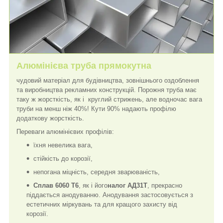
Алюмінієва труба прямокутна
чудовий матеріал для будівництва, зовнішнього оздоблення
та виробництва рекламних конструкцій. Порожня труба має
таку ж жорсткість, як і круглий стрижень, але водночас вага
труби на менш ніж 40%! Кути 90% надають профілю
додаткову жорсткість.
Переваги алюмінієвих профілів:
їхня невелика вага,
стійкість до корозії,
непогана міцність, середня зварюваність,
Сплав 6060 Т6
, як і його
налог АД31Т
, прекрасно
піддається анодуванню. Анодування застосовується з
естетичних міркувань та для кращого захисту від
корозії.