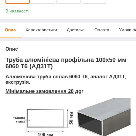
В наявності
Опис
Характеристики
Доставка
Оплата
Умови п
Опис
Труба алюмінієва профільна 100х50 мм
6060 Т6 (АД31Т)
Алюмінієва труба сплав 6060 Т6, аналог АД31Т,
екструзія.
Мінімальне замовлення 20 до
г