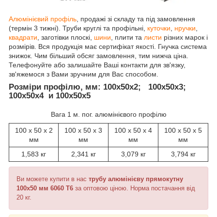
А
люмінієвий профіль
, продажі зі складу та під замовлення
(термін 3 тижні). Труби круглі та профільні,
куточки
,
н
ручки
,
квадрати
, заготівки плоскі,
шини
, плити та
листи
різних марок і
розмірів. Вся продукція має сертифікат якості. Гнучка система
знижок. Чим більший обсяг замовлення, тим нижча ціна.
Телефонуйте або залишайте Ваші контакти для зв'язку,
зв'яжемося з Вами зручним для Вас способом.
Розміри профілю, мм:
100х50х2; 100х50х3;
100х50х4 и 100х50х5
Вага 1 м. пог. алюмінієвого профілю
100 х 50 х 2
100 х 50 х 3
100 х 50 х 4
100 х 50 х 5
мм
мм
мм
мм
1,583 кг
2,341 кг
3,079 кг
3,794 кг
Ви можете купити в нас
трубу алюмінієву прямокутну
100х50 мм 6060 Т6
за оптовою ціною. Норма постачання від
20 кг.