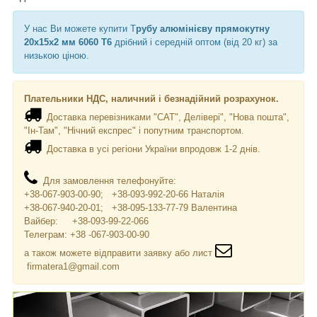
У нас Ви можете купити Т
рубу алюмінієву прямокутну
20х15х2 мм 6060 Т6
дрібний і середній оптом (від 20 кг)
за
низькою ціною.
Плательники НДС, наличний і безнадійний розрахунок.
Доставка перевізниками "САТ", Делівері", "Нова пошта",
"Ін-Там", "Нічний експрес" і попутним транспортом.
Доставка в усі регіони України впродовж 1-2 днів.
Для замовлення телефонуйте:
+38-067-903-00-90; +38-093-992-20-66 Наталія
+38-067-940-20-01; +38-095-133-77-79 Валентина
Вайбер: +38-093-99-22-066
Телеграм: +38 -067-903-00-90
а також можете відправити заявку або лист
firmatera1@gmail.com