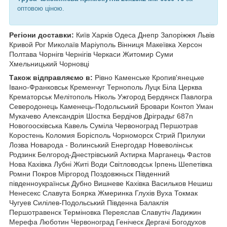
оптовою ціною.
Регіони доставки:
Київ Харків Одеса Днепр Запоріжжя Львів
Кривой Рог Миколаїв Маріуполь Вінниця Макеївка Херсон
Полтава Чорнiгв Чернігів Черкаси Житомир Суми
Хмельницький Чорновці
Також відправляємо в:
Рівно Каменське Кропив'янецьке
Івано-Франковськ Кременчуг Тернополь Луцк Біла Церква
Крематорськ Мелітополь Ніколь Ужгород Бердянск Павлогра
Северодонець Каменець-Подольський Бровари Контоп Уман
Мукачево Александрія Шостка Бердічов Дріградьг 687n
Новогоосківська Кавель Суміла Червоноград Першотрав
Коростень Коломия Борісполь Чорноморск Стрий Прилуки
Лозва Новарода - Волинський Енергодар Новеволінськ
Родзинк Белгород-Днестрівський Ахтирка Марганець Фастов
Нова Кахівка Лубні Житі Води Світловодськ Ірпень Шепетівка
Ромни Покров Міргород Поздовжньск Південний
південноукраїнськ Дубно Вишневе Кахівка Васильков Нешиш
Ненесекс Славута Боярка Жмеринка Глухів Вуха Токмак
Чугуев Силілев-Подольський Південна Балаклія
Першотравенск Терміновка Переяслав Славутіч Ладижин
Мерефа Люботин Червоноград Геніческ Дергачі Богодухов