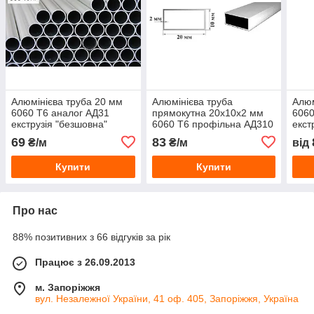
Алюмінієва труба 20 мм
Алюмінієва труба
Алюм
6060 Т6 аналог АД31
прямокутна 20х10х2 мм
6060
екструзія "безшовна"
6060 Т6 профільна АД310
екст
20х1.5; 20х2; 20х3 мм.
екструзія
25х1
69
83
₴/м
₴/м
від
25х
Купити
Купити
Про нас
88% позитивних з 66 відгуків за рік
Працює з 26.09.2013
м. Запоріжжя
вул. Незалежної України, 41 оф. 405, Запоріжжя, Україна