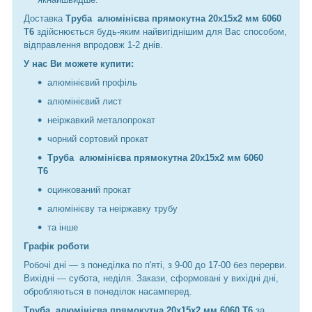
Доставка
Труба алюмінієва прямокутна 20х15х2 мм 6060
Т6
здійснюється будь-яким найвигіднішим для Вас способом,
відправлення впродовж 1-2 днів.
У нас Ви можете купити:
алюмінієвий профіль
алюмінієвий лист
неіржавкий металопрокат
чорний сортовий прокат
Труба алюмінієва прямокутна 20х15х2 мм 6060
Т6
оцинкований прокат
алюмінієву та неіржавку трубу
та інше
Графік роботи
Робочі дні —
з понеділка по п'яті, з 9-00 до 17-00 без перерви.
Вихідні — субота, неділя. Закази, сформовані у вихідні дні,
обробляються в понеділок насамперед.
Труба алюмінієва прямокутна 20х15х2 мм 6060 Т6
за