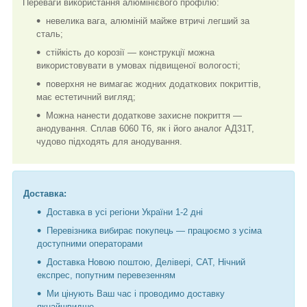
Переваги використання алюмінієвого профілю:
невелика вага, алюміній майже втричі легший за
сталь;
стійкість до корозії — конструкції можна
використовувати в умовах підвищеної вологості;
поверхня не вимагає жодних додаткових покриттів,
має естетичний вигляд;
Можна нанести додаткове захисне покриття —
анодування. Сплав 6060 Т6, як і його аналог АД31Т,
чудово підходять для анодування.
Доставка:
Доставка в усі регіони України 1-2 дні
Перевізника вибирає покупець — працюємо з усіма
доступними операторами
Доставка Новою поштою, Делівері, САТ, Нічний
експрес, попутним перевезенням
Ми цінують Ваш час і проводимо доставку
якнайшвидше.