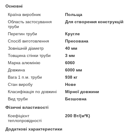
Основні
Країна виробник
Польща
Область застосування
Для створення конструкцій
труби
Перетин труби
Кругле
Спосіб виготовлення
Пресована
Зовнішній діаметр
40 мм
Товщина стінки труби
3 мм
Марка алюмінію
6060
Довжина
6000 мм
Вага 1 п.м. труби
938 кг
Стан виробу
Нове
Класифікація по довжині
Мірної довжини
Вид труби
Безшовна
Фізичні властивості
Коефіцієнт
200 Вт/(м*К)
теплопровідності
Додаткові характеристики