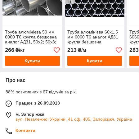
Труба алюмінієва 50 мм
Труба алюмінієва 60х1.5
Труб
6060 Т6 кругла безшовна
мм 6060 Т6 аналог АД31
6060
аналог АД31, 50х2; 50х3;
кругла безшовна
круг
50х4; 50х5 мм.
266
213
283
₴/кг
₴/м
Купити
Купити
Про нас
88% позитивних з 67 відгуків за рік
Працює з 26.09.2013
м. Запоріжжя
вул. Незалежної України, 41 оф. 405, Запоріжжя, Україна
Контакти