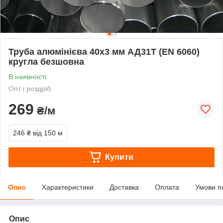
Труба алюмінієва 40х3 мм АД31Т (EN 6060)
кругла безшовна
В наявності
Опт і роздріб
269
₴/м
246 ₴
від 150 м
Купити
Опис
Характеристики
Доставка
Оплата
Умови п
Опис