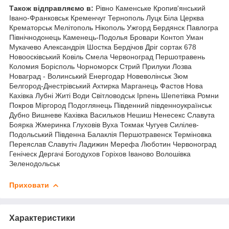
Також відправляємо в:
Рівно Каменське Кропив'янський
Івано-Франковськ Кременчуг Тернополь Луцк Біла Церква
Крематорськ Мелітополь Нікополь Ужгорд Бердянск Павлогра
Північнодонець Каменець-Подолья Бровари Контоп Уман
Мукачево Александрія Шостка Бердічов Дріг сортак 678
Новоосківський Ковіль Смела Червоноград Першотравень
Коломия Борісполь Чорноморск Стрий Прилуки Лозва
Новаград - Волинський Енергодар Новеволінськ Зюм
Белгород-Днестрівський Ахтирка Марганець Фастов Нова
Кахівка Лубні Житі Води Світловодськ Ірпень Шепетівка Ромни
Покров Міргород Подоглянець Південний південноукраїнськ
Дубно Вишневе Кахівка Васильков Нешиш Ненесекс Славута
Боярка Жмеринка Глуховів Вуха Токмак Чугуев Силілев-
Подольський Південна Балаклія Першотравенск Терміновка
Переяслав Славутіч Ладижин Мерефа Люботин Червоноград
Геніческ Дергачі Богодухов Горіхов Іваново Волошівка
Зеленодольськ
Приховати
Характеристики