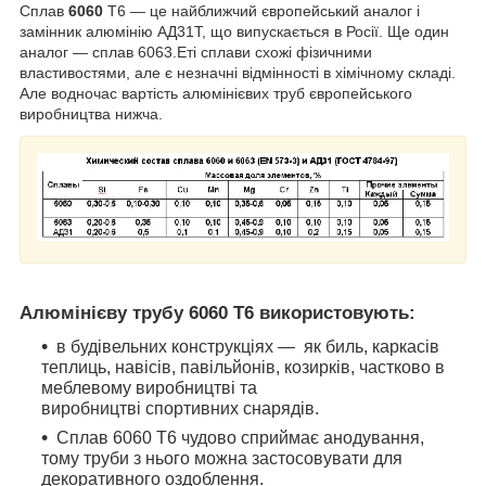
Сплав
6060
Т6 — це найближчий європейський аналог і
замінник алюмінію АД31Т, що випускається в Росії. Ще один
аналог — сплав 6063.Еті сплави схожі фізичними
властивостями, але є незначні відмінності в хімічному складі.
Але водночас вартість алюмінієвих труб європейського
виробництва нижча.
Алюмінієву трубу 6060 Т6 використовують:
в будівельних конструкціях — як биль, каркасів
теплиць, навісів, павільйонів, козирків, частково в
меблевому виробництві та
виробництві спортивних снарядів.
Сплав 6060 Т6 чудово сприймає анодування,
тому труби з нього можна застосовувати для
декоративного оздоблення.