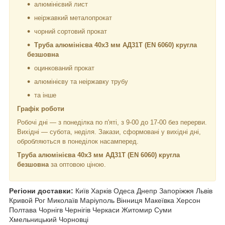
алюмінієвий лист
неіржавкий металопрокат
чорний сортовий прокат
Труба алюмінієва 40х3 мм АД31Т (EN 6060) кругла
безшовна
оцинкований прокат
алюмінієву та неіржавку трубу
та інше
Графік роботи
Робочі дні —
з понеділка по п'яті, з 9-00 до 17-00 без перерви.
Вихідні — субота, неділя. Закази, сформовані у вихідні дні,
обробляються в понеділок насамперед.
Труба алюмінієва 40х3 мм АД31Т (EN 6060) кругла
безшовна
за оптовою ціною.
Регіони доставки:
Київ Харків Одеса Днепр Запоріжжя Львів
Кривой Рог Миколаїв Маріуполь Вінниця Макеївка Херсон
Полтава Чорнiгв Чернігів Черкаси Житомир Суми
Хмельницький Чорновці