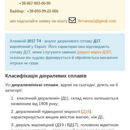
+38-067-903-00-90
Вайбер: +38-093-99-22-066
або надсилайте заявку на пошту
firmatera1@gmail.com
Алюміній
2017 Т4
- аналог дюралевого сплаву
Д1Т
,
вироблений у Європі. Його характеристики відповідають
сплаву Д1Т, може слугувати заміною
дюралі марки Д16Т
,
оскільки він чудово фрезерується й обробляється механічно
нітрохи не гірше.
Класифікація дюралевих сплавів
Усі
дюралюмінієві сплави
, відомі на сьогодні, ділять на 4
категорії:
класичний дюралюмін (Д1), склад якого залишається
незмінним від 1908 року;
дюралюміній підвищеної міцності (
Д16
),
характеризується вищим вмістом магнію, ніж Д1;
дюраль жароміцний (Д19 і ВД17), головною відмітною