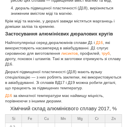
рисою цих сплавів — підвищений вміст магнію та міді;
дюраль підвищеної пластичності (Д18), вирізняється
зниженим вмістом міді та магнію.
Крім міді та магнію, у дюралі завжди містяться марганець і
домішки заліза та кремнію.
Застосування алюмінієвих дюралових кругів
Найпопулярніші серед дюралюмінів сплави Д1 і
Д16
, які
використовують насамперед в авіабудуванні. Д1 слугує
сировиною для виготовлення
лисик
тов
, профилей,
труб
,
дроту, поковок і штампів. Такі ж заготовки отримують зі сплаву
Д16.
Дюралі підвищеної пластичності (Д18) мають вузьку
спеціалізацію — з них роблять заклепки, які використовуються
в авіабудуванні. Зі сплавів ВД17 і Д19 можна робити деталі,
що працюють за підвищених температур.
Д16
за кімнатної температури має найвищу міцність,
порівнюючи з іншими дюрами.
Хімічний склад алюмінієвого сплаву 2017, %
Si
Fe
Cu
Mn
Mg
Cr
Zn