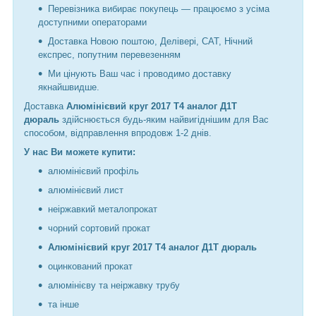
Перевізника вибирає покупець — працюємо з усіма
доступними операторами
Доставка Новою поштою, Делівері, САТ, Нічний
експрес, попутним перевезенням
Ми цінують Ваш час і проводимо доставку
якнайшвидше.
Доставка
Алюмінієвий круг 2017 Т4 аналог Д1Т
дюраль
здійснюється будь-яким найвигіднішим для Вас
способом, відправлення впродовж 1-2 днів.
У нас Ви можете купити:
алюмінієвий профіль
алюмінієвий лист
неіржавкий металопрокат
чорний сортовий прокат
Алюмінієвий круг 2017 Т4 аналог Д1Т дюраль
оцинкований прокат
алюмінієву та неіржавку трубу
та інше