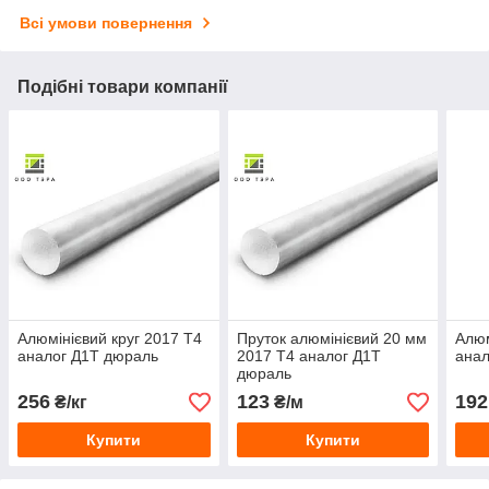
Всі умови повернення
Подібні товари компанії
Алюмінієвий круг 2017 Т4
Пруток алюмінієвий 20 мм
Алюм
аналог Д1Т дюраль
2017 Т4 аналог Д1Т
анал
дюраль
256
123
192
₴/кг
₴/м
Купити
Купити