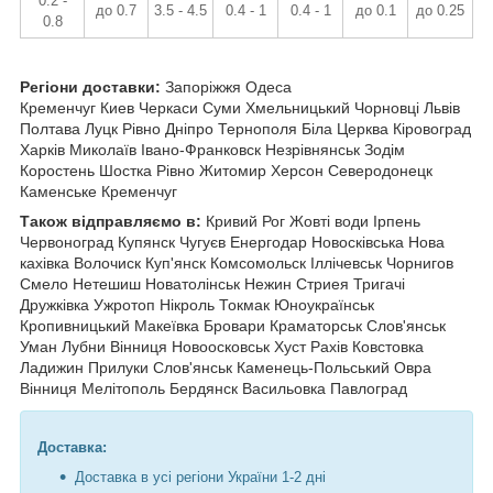
0.2 -
до 0.7
3.5 - 4.5
0.4 - 1
0.4 - 1
до 0.1
до 0.25
0.8
Регіони доставки:
Запоріжжя Одеса
Кременчуг Киев Черкаси Суми Хмельницький Чорновці
Львів
Полтава Луцк Рівно Дніпро Тернополя Біла Церква Кіровоград
Харків Миколаїв Івано-Франковск Незрівнянськ Зодім
Коростень Шостка Рівно Житомир Херсон Северодонецк
Каменське Кременчуг
Також відправляємо в:
Кривий Рог Жовті води Ірпень
Червоноград Купянск Чугуєв Енергодар Новосківська Нова
кахівка Волочиск Куп'янск Комсомольск Іллічевськ Чорнигов
Смело Нетешиш Новатолінськ Нежин Стриея Тригачі
Дружківка Ужротоп Нікроль Токмак Юноукраїнськ
Кропивницький Макеївка Бровари Краматорськ Слов'янськ
Уман Лубни Вінниця Новоосковськ Хуст Рахів Ковстовка
Ладижин Прилуки Слов'янськ Каменець-Польський Овра
Вінниця Мелітополь Бердянск Васильовка Павлоград
Доставка:
Доставка в усі регіони України 1-2 дні