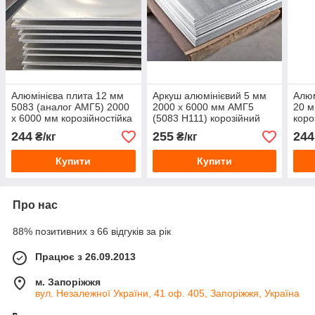
Алюмінієва плита 12 мм
Аркуш алюмінієвий 5 мм
Алюм
5083 (аналог АМГ5) 2000
2000 х 6000 мм АМГ5
20 м
х 6000 мм корозійностійка
(5083 Н111) корозійний
коро
морський
150
244
255
244
₴/кг
₴/кг
Купити
Купити
Про нас
88% позитивних з 66 відгуків за рік
Працює з 26.09.2013
м. Запоріжжя
вул. Незалежної України, 41 оф. 405, Запоріжжя, Україна