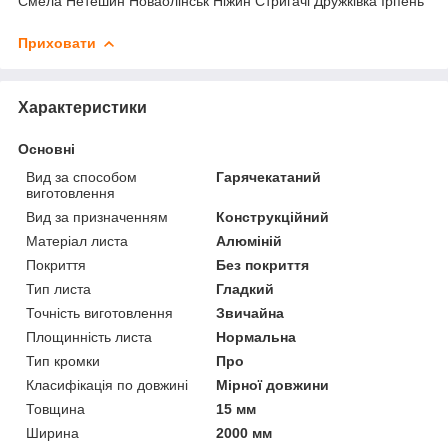
Смела Нетешин Новаолінськ Ніжин Стригачі Дружківка Ірпень
Приховати
Характеристики
Основні
Вид за способом
Гарячекатаний
виготовлення
Вид за призначенням
Конструкційний
Матеріал листа
Алюміній
Покриття
Без покриття
Тип листа
Гладкий
Точність виготовлення
Звичайна
Площинність листа
Нормальна
Тип кромки
Про
Класифікація по довжині
Мірної довжини
Товщина
15 мм
Ширина
2000 мм