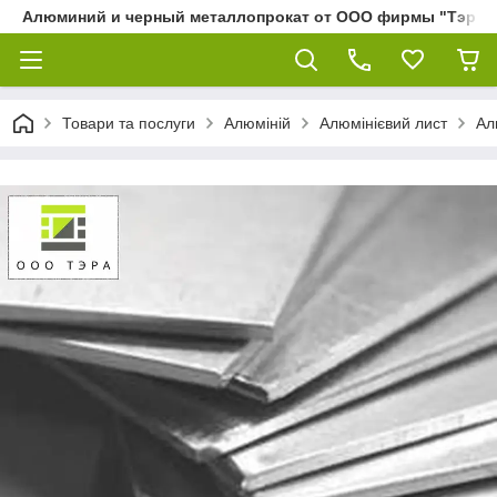
Алюминий и черный металлопрокат от ООО фирмы "Тэра"
Товари та послуги
Алюміній
Алюмінієвий лист
Ал