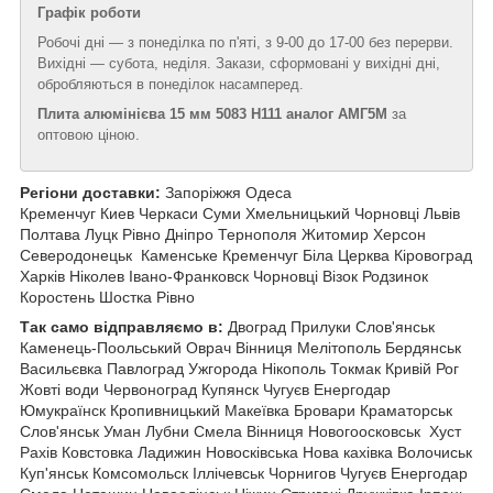
Графік роботи
Робочі дні —
з понеділка по п'яті, з 9-00 до 17-00 без перерви.
Вихідні — субота, неділя. Закази, сформовані у вихідні дні,
обробляються в понеділок насамперед.
Плита алюмінієва 15 мм 5083 Н111 аналог АМГ5М
за
оптовою ціною.
Регіони доставки:
Запоріжжя Одеса
Кременчуг Киев Черкаси Суми Хмельницький Чорновці
Львів
Полтава Луцк Рівно Дніпро Тернополя Житомир Херсон
Северодонецьк Каменське Кременчуг Біла Церква Кіровоград
Харків Ніколев Івано-Франковск Чорновці Візок Родзинок
Коростень Шостка Рівно
Так само відправляємо в:
Двоград Прилуки Слов'янськ
Каменець-Поольський Оврач Вінниця Мелітополь Бердянськ
Васильєвка Павлоград Ужгорода Нікополь Токмак Кривій Рог
Жовті води Червоноград Купянск Чугуєв Енергодар
Юмукраїнск Кропивницький Макеївка Бровари Краматорськ
Слов'янськ Уман Лубни Смела Вінниця Новогоосковськ Хуст
Рахів Ковстовка Ладижин Новосківська Нова кахівка Волочиськ
Куп'янськ Комсомольск Іллічевськ Чорнигов Чугуєв Енергодар