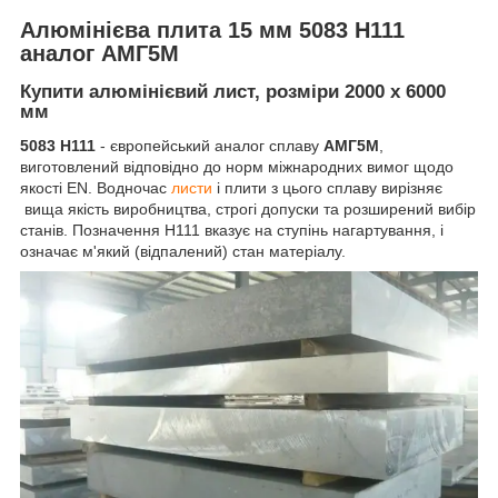
Алюмінієва плита 15 мм 5083 Н111
аналог АМГ5М
Купити алюмінієвий лист, розміри 2000 х 6000
мм
5083 Н111
- європейський аналог сплаву
АМГ5М
,
виготовлений відповідно до норм міжнародних вимог щодо
якості EN. Водночас
листи
і плити з цього сплаву вирізняє
вища якість виробництва, строгі допуски та розширений вибір
станів. Позначення Н111 вказує на ступінь нагартування, і
означає м'який (відпалений) стан матеріалу.