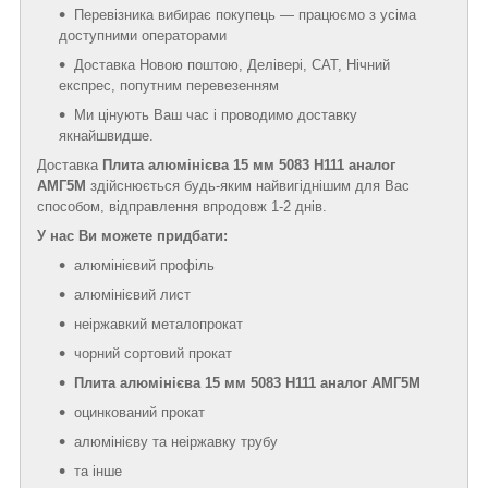
Перевізника вибирає покупець — працюємо з усіма
доступними операторами
Доставка Новою поштою, Делівері, САТ, Нічний
експрес, попутним перевезенням
Ми цінують Ваш час і проводимо доставку
якнайшвидше.
Доставка
Плита алюмінієва 15 мм 5083 Н111 аналог
АМГ5М
здійснюється будь-яким найвигіднішим для Вас
способом, відправлення впродовж 1-2 днів.
У нас Ви можете придбати:
алюмінієвий профіль
алюмінієвий лист
неіржавкий металопрокат
чорний сортовий прокат
Плита алюмінієва 15 мм 5083 Н111 аналог АМГ5М
оцинкований прокат
алюмінієву та неіржавку трубу
та інше