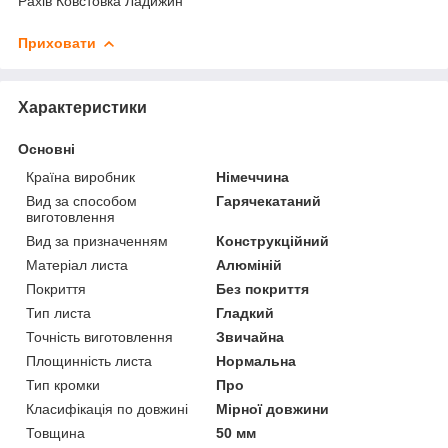
Рахів Ковстовка Ладижин
Приховати
Характеристики
Основні
Країна виробник
Німеччина
Вид за способом
Гарячекатаний
виготовлення
Вид за призначенням
Конструкційний
Матеріал листа
Алюміній
Покриття
Без покриття
Тип листа
Гладкий
Точність виготовлення
Звичайна
Площинність листа
Нормальна
Тип кромки
Про
Класифікація по довжині
Мірної довжини
Товщина
50 мм