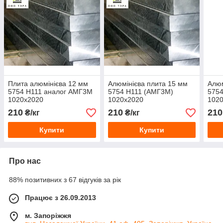
Плита алюмінієва 12 мм
Алюмінієва плита 15 мм
Алюм
5754 Н111 аналог АМГ3М
5754 Н111 (АМГ3М)
5754
1020х2020
1020х2020
102
210
210
210
₴/кг
₴/кг
Купити
Купити
Про нас
88% позитивних з 67 відгуків за рік
Працює з 26.09.2013
м. Запоріжжя