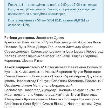
Робочі дні —
з понеділка по п'яті, з 9-00 до 17-00 без перерви.
Вихідні — субота, неділя. Закази, сформовані у вихідні дні,
обробляються в понеділок насамперед.
Плита алюмінієва 50 мм 5754 Н111 аналог АМГ3М
за
оптовою ціною.
Регіони доставки:
Запоріжжя Одеса
Кременчуг Киев Черкаси Суми Хмельницький Чорновці
Львів
Полтава Луцк Рівно Дніпро Тернополя Житомир Херсон
Северодонецьк Каменське Кременчуг Біла Церква Кіровоград
Харків Ніколев Івано-Франковск Чорновці Візнеск Родзинок
Коростень Шостка Рівно
Також відправляємо в:
Новосківська Нова кахівка Волочиск
Куп'янск Комсомольск Іллічевськ Чорнигов Чугуєв Енергодар
Смела Нешишок Новаолінськ Нежин Стрий Дергачі Дружківка
Ірпень Червоноград Прилуки Слов'янск Каменець-Поольський
Оврвінель Вінчел Мелітополь Бердянський
Васильовка Павлоград Ужгорода Нікополь Токмак Кривій Рог
Жовті води Ірпень Червоноград Куп'янск Чугуєв Енергодар
Юмукраїнск Кропивницький Макеївка Бровари Краматорськ
Слов'янськ Уман Лубни Смела Вінниця Новогоосковськ Хуст