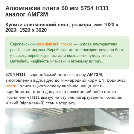
Алюмінієва плита 50 мм 5754 Н111
аналог АМГ3М
Купити алюмінієвий лист, розміри, мм 1020 х
2020; 1520 х 3020
Європейський
алюмінієвий прокат
— чудова альтернатива
російським маркам. Виробники, які вже використовували його
у своєму виробництві, встигли відзначити чудову якість
матеріалу, надійність упаковки й економну вигоду.
5754 Н111
- європейський аналог сплаву
АМГ3М
,
виготовлений відповідно до міжнародних норм EN. Водночас
листи
і плити з цього сплаву вирізняє вища якість
виробництва, строгі допуски та розширений вибір станів.
Позначення Н111 вказує на ступінь нагартування, і означає
м'який (відпалений) стан матеріалу.