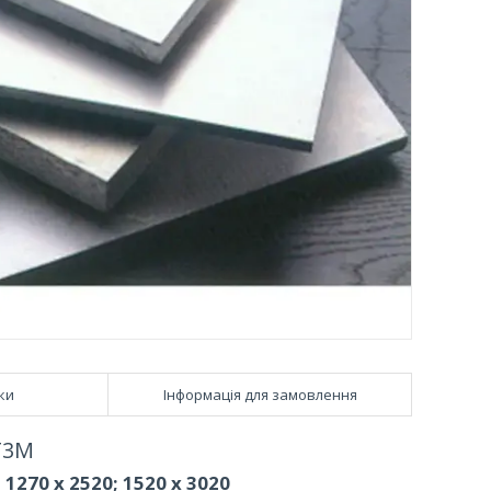
ки
Інформація для замовлення
Г3М
1270 х 2520; 1520 х 3020