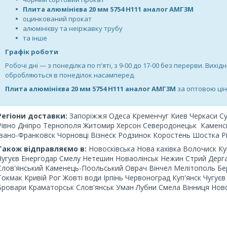
Плита алюмінієва 20 мм 5754 Н111 аналог АМГ3М
оцинкований прокат
алюмінієву та неіржавку трубу
та інше
Графік роботи
Робочі дні —
з понеділка по п'яті, з 9-00 до 17-00 без перерви. Вихідн
обробляються в понеділок насамперед.
Плита алюмінієва 20 мм 5754 Н111 аналог АМГ3М
за оптовою ці
Регіони доставки:
Запоріжжя Одеса Кременчуг Киев Черкаси С
Рівно Дніпро Тернополя Житомир Херсон Северодонецьк Каменськ
Івано-Франковск Чорновці Візнеск Родзинок Коростень Шостка Р
Також відправляємо в:
Новосківська Нова кахівка Волочиск Ку
Чугуєв Енергодар Смелу Нетешин Новаолінськ Нежин Стрий Дерга
Слов'янський Каменець-Поольський Оврач Вінчел Мелітополь Бе
Токмак Кривій Рог Жовті води Ірпінь Червоноград Куп'янск Чугує
Бровари Краматорськ Слов'янськ Уман Лубни Смела Вінниця Нов