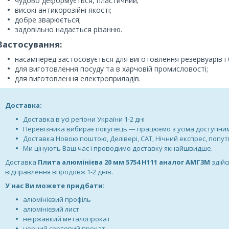
чудово деформується, пластичний;
високі антикорозійні якості;
добре зварюється;
задовільно надається різанню.
Застосування:
насамперед застосовується для виготовлення резервуарів і б
для виготовлення посуду та в харчовій промисловості;
для виготовлення електроприладів.
Доставка:
Доставка в усі регіони України 1-2 дні
Перевізника вибирає покупець — працюємо з усіма доступн
Доставка Новою поштою, Делівері, САТ, Нічний експрес, поп
Ми цінують Ваш час і проводимо доставку якнайшвидше.
Доставка
Плита алюмінієва 20 мм 5754 Н111 аналог АМГ3М
здійс
відправлення впродовж 1-2 днів.
У нас Ви можете придбати:
алюмінієвий профіль
алюмінієвий лист
неіржавкий металопрокат
чорний сортовий прокат