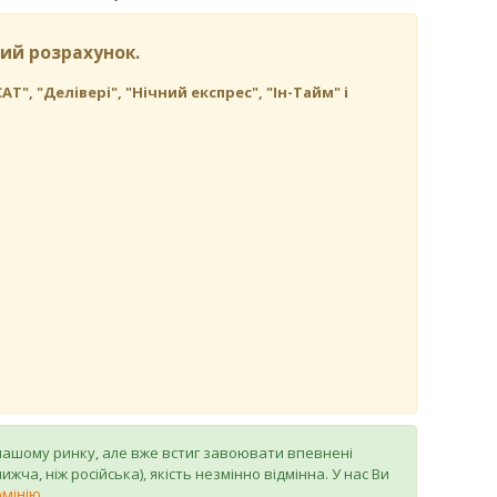
ий розрахунок.
, "Делівері", "Нічний експрес", "Ін-Тайм" і
нашому ринку, але вже встиг завоювати впевнені
жча, ніж російська), якість незмінно відмінна. У нас Ви
мінію
.