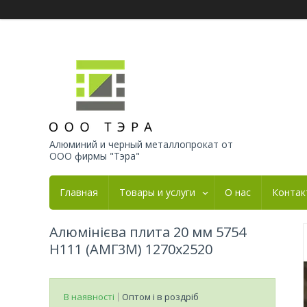
Алюминий и черный металлопрокат от
ООО фирмы "Тэра"
Главная
Товары и услуги
О нас
Контак
Алюмінієва плита 20 мм 5754
Н111 (АМГ3М) 1270х2520
В наявності
Оптом і в роздріб