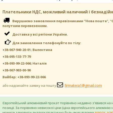
Плательники НДС, можливий наличний і безнадійн
Вирушаємо замовлення перевізниками "Нова пошта", "САТ"
попутним перевезенням.
Доставка у всі регіони України.
Для замовлення телефонуйте по тілу:
+38-067-940-20-01; Валентина
+38-095-133-77-79
+38-093-99-22-066; Наталія
+38-067-903-00-90
Вайбер: +38-093-99-22-066
firmatera1@gmail.com
або надсилайте заявку на пошту
Європейський алюмінієвий прокат порівняно недавно з'явився на 
позиції. За порівняно невисокої ціни (ціна європейського алюмінію ни
марок алю
можете замовити аналоги практично будь-яких відомих