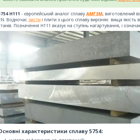
5754 Н111
- європейський аналог сплаву
АМГ3М
, виготовлений в
EN. Водночас
листи
і плити з цього сплаву вирізняє вища якість 
станів. Позначення Н111 вказує на ступінь нагартування, і означа
Основні характеристики сплаву 5754: