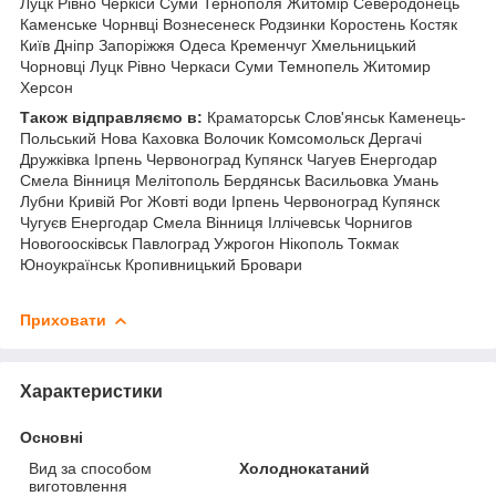
Луцк Рівно Черкіси Суми Тернополя Житомір Северодонець
Каменське Чорнвці Вознесенеск Родзинки Коростень Костяк
Київ Дніпр Запоріжжя Одеса Кременчуг Хмельницький
Чорновці Луцк Рівно Черкаси Суми Темнопель Житомир
Херсон
Також відправляємо в:
Краматорськ Слов'янськ Каменець-
Польський Нова Каховка Волочик Комсомольск Дергачі
Дружківка Ірпень Червоноград Купянск Чагуев Енергодар
Смела Вінниця Мелітополь Бердянськ Васильовка Умань
Лубни Кривій Рог Жовті води Ірпень Червоноград Купянск
Чугуєв Енергодар Смела Вінниця Іллічевськ Чорнигов
Новогоосківськ Павлоград Ужрогон Нікополь Токмак
Юноукраїнськ Кропивницький Бровари
Приховати
Характеристики
Основні
Вид за способом
Холоднокатаний
виготовлення