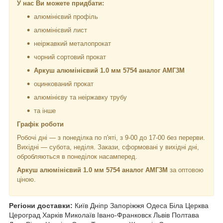
У нас Ви можете придбати:
алюмінієвий профіль
алюмінієвий лист
неіржавкий металопрокат
чорний сортовий прокат
Аркуш алюмінієвий 1.0 мм 5754 аналог АМГ3M
оцинкований прокат
алюмінієву та неіржавку трубу
та інше
Графік роботи
Робочі дні —
з понеділка по п'яті, з 9-00 до 17-00 без перерви.
Вихідні — субота, неділя. Закази, сформовані у вихідні дні,
обробляються в понеділок насамперед.
Аркуш алюмінієвий 1.0 мм 5754 аналог АМГ3M
за оптовою
ціною.
Регіони доставки:
Київ Дніпр Запоріжжя Одеса Біла Церква
Цероград Харків Миколаїв Івано-Франковск Львів Полтава