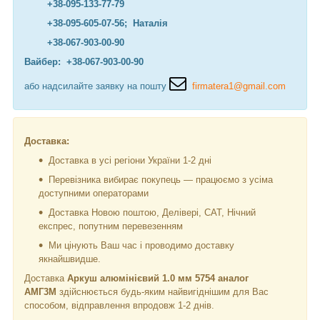
+38-095-133-77-79
+38-095-605-07-56; Наталія
+38-067-903-00-90
Вайбер: +38-067-903-00-90
або надсилайте заявку на пошту
firmatera1@gmail.com
Доставка:
Доставка в усі регіони України 1-2 дні
Перевізника вибирає покупець — працюємо з усіма
доступними операторами
Доставка Новою поштою, Делівері, САТ, Нічний
експрес, попутним перевезенням
Ми цінують Ваш час і проводимо доставку
якнайшвидше.
Доставка
Аркуш алюмінієвий 1.0 мм 5754 аналог
АМГ3M
здійснюється будь-яким найвигіднішим для Вас
способом, відправлення впродовж 1-2 днів.