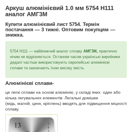
Аркуш алюмінієвий 1.0 мм 5754 Н111
аналог АМГ3М
Купити алюмінієвий лист
5754
. Термін
постачання — 3 тижні. Оптовим покупцям —
знижка.
5754 Н111 — найближчий аналог сплаву
АМГ3М,
практично
нічим не відрізняється. Останнім часом українські виробники
дедалі частіше використовують європейські алюмінієві
сплави та зазначають їхню високу якість.
Алюмінієві сплави
-
це легкі сплави на основі алюмінію, у складі яких один або
кілька легувальних елементів. Легальні домішки
(мідь,
магній,
цинк, кріплень) вводять для підвищення міцності
сплаву.