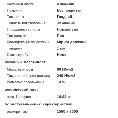
Матеріал листа
Алюміній
Покриття
Без покриття
Тип листа
Гладкий
Точність виготовлення
Звичайна
Площинність листа
Нормальна
Тип кромки
Про
Класифікація по довжині
Мірної довжини
Товщина
1 мм
Стан виробу
Нове
Механічні властивості
Межа текучості
80 Н/мм2
Тимчасовий опір розриву
240 Н/мм2
Відносне подовження
14 %
алюмінієвий лист
вага 1 аркуша
16.02 кг
Користувальницькі характеристики
розміри, мм
1500 х 3000