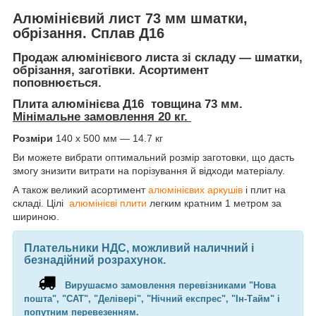
Алюмінієвий лист 73 мм шматки,
обрізання. Сплав Д16
Продаж алюмінієвого листа зі складу — шматки,
обрізання, заготівки. Асортимент
поповнюється.
Плита алюмінієва Д16 товщина 73 мм
.
Мінімальне замовлення 20 кг.
Розміри
140 х 500 мм — 14.7 кг
Ви можете вибрати оптимальний розмір заготовки, що дасть
змогу знизити витрати на порізування й відходи матеріалу.
А також великий асортимент
алюмінієвих аркушів
і плит на
складі. Цілі
алюмінієві плити
легким кратним 1 метром за
шириною.
Плательники НДС, можливий наличний і
безнадійний розрахунок.
Вирушаємо замовлення перевізниками "Нова
пошта", "САТ", "Делівері", "Нічний експрес", "Ін-Тайм" і
попутним перевезенням.