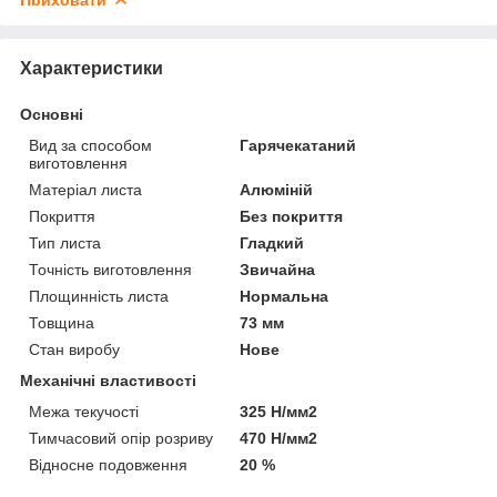
Характеристики
Основні
Вид за способом
Гарячекатаний
виготовлення
Матеріал листа
Алюміній
Покриття
Без покриття
Тип листа
Гладкий
Точність виготовлення
Звичайна
Площинність листа
Нормальна
Товщина
73 мм
Стан виробу
Нове
Механічні властивості
Межа текучості
325 Н/мм2
Тимчасовий опір розриву
470 Н/мм2
Відносне подовження
20 %