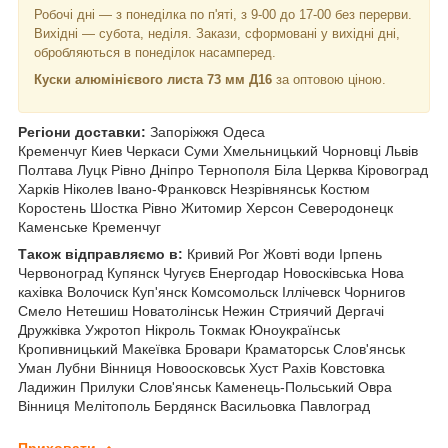
Робочі дні —
з понеділка по п'яті, з 9-00 до 17-00 без перерви.
Вихідні — субота, неділя. Закази, сформовані у вихідні дні,
обробляються в понеділок насамперед.
Куски алюмінієвого листа 73 мм Д16
за оптовою ціною.
Регіони доставки:
Запоріжжя Одеса
Кременчуг Киев Черкаси Суми Хмельницький Чорновці
Львів
Полтава Луцк Рівно Дніпро Тернополя Біла Церква Кіровоград
Харків Ніколев Івано-Франковск Незрівнянськ Костюм
Коростень Шостка Рівно Житомир Херсон Северодонецк
Каменське Кременчуг
Також відправляємо в:
Кривий Рог Жовті води Ірпень
Червоноград Купянск Чугуєв Енергодар Новосківська Нова
кахівка Волочиск Куп'янск Комсомольск Іллічевск Чорнигов
Смело Нетешиш Новатолінськ Нежин Стриячий Дергачі
Дружківка Ужротоп Нікроль Токмак Юноукраїнськ
Кропивницький Макеївка Бровари Краматорськ Слов'янськ
Уман Лубни Вінниця Новоосковськ Хуст Рахів Ковстовка
Ладижин Прилуки Слов'янськ Каменець-Польський Овра
Вінниця Мелітополь Бердянск Васильовка Павлоград
Приховати