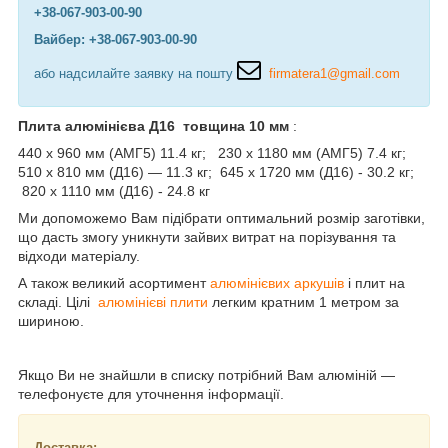
+38-067-903-00-90
Вайбер: +38-067-903-00-90
або надсилайте заявку на пошту
firmatera1@gmail.com
Плита алюмінієва Д16 товщина 10 мм
:
440 х 960 мм (АМГ5) 11.4 кг; 230 х 1180 мм (АМГ5) 7.4 кг;
510 х 810 мм (Д16) — 11.3 кг; 645 х 1720 мм (Д16) - 30.2 кг;
820 х 1110 мм (Д16) - 24.8 кг
Ми допоможемо Вам підібрати оптимальний розмір заготівки,
що дасть змогу уникнути зайвих витрат на порізування та
відходи матеріалу.
А також великий асортимент
алюмінієвих аркушів
і плит на
складі. Цілі
алюмінієві плити
легким кратним 1 метром за
шириною.
Якщо Ви не знайшли в списку потрібний Вам алюміній —
телефонуєте для уточнення інформації.
Доставка: