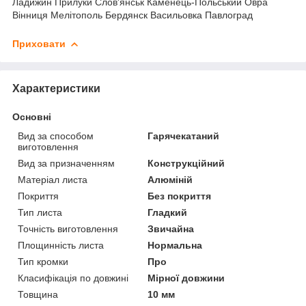
Ладижин Прилуки Слов'янськ Каменець-Польський Овра
Вінниця Мелітополь Бердянск Васильовка Павлоград
Приховати
Характеристики
Основні
Вид за способом
Гарячекатаний
виготовлення
Вид за призначенням
Конструкційний
Матеріал листа
Алюміній
Покриття
Без покриття
Тип листа
Гладкий
Точність виготовлення
Звичайна
Площинність листа
Нормальна
Тип кромки
Про
Класифікація по довжині
Мірної довжини
Товщина
10 мм