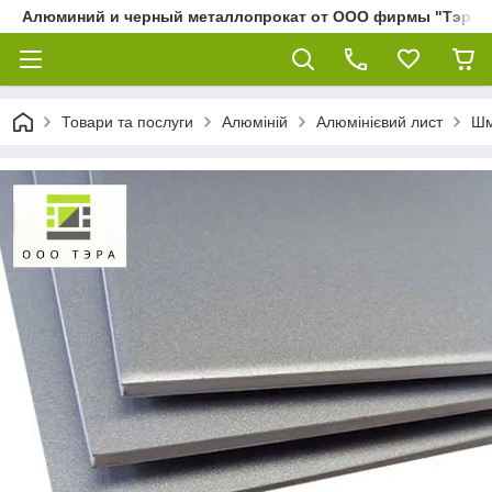
Алюминий и черный металлопрокат от ООО фирмы "Тэра"
Товари та послуги
Алюміній
Алюмінієвий лист
Шм