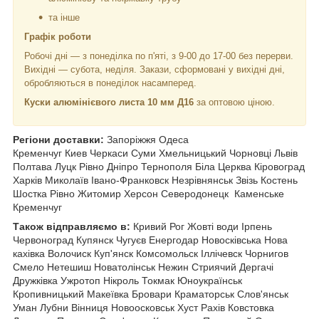
та інше
Графік роботи
Робочі дні —
з понеділка по п'яті, з 9-00 до 17-00 без перерви.
Вихідні — субота, неділя. Закази, сформовані у вихідні дні,
обробляються в понеділок насамперед.
Куски алюмінієвого листа 10 мм Д16
за оптовою ціною.
Регіони доставки:
Запоріжжя Одеса
Кременчуг Киев Черкаси Суми Хмельницький Чорновці
Львів
Полтава Луцк Рівно Дніпро Тернополя Біла Церква Кіровоград
Харків Миколаїв Івано-Франковск Незрівнянськ Звізь Костень
Шостка Рівно Житомир Херсон Северодонецк Каменське
Кременчуг
Також відправляємо в:
Кривий Рог Жовті води Ірпень
Червоноград Купянск Чугуєв Енергодар Новосківська Нова
кахівка Волочиск Куп'янск Комсомольск Іллічевск Чорнигов
Смело Нетешиш Новатолінськ Нежин Стриячий Дергачі
Дружківка Ужротоп Нікроль Токмак Юноукраїнськ
Кропивницький Макеївка Бровари Краматорськ Слов'янськ
Уман Лубни Вінниця Новоосковськ Хуст Рахів Ковстовка