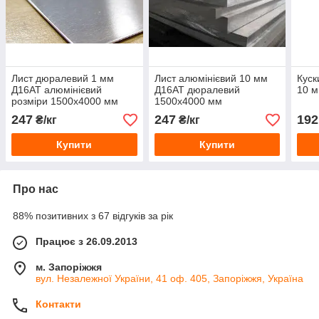
Лист дюралевий 1 мм
Лист алюмінієвий 10 мм
Куск
Д16АТ алюмінієвий
Д16АТ дюралевий
10 м
розміри 1500х4000 мм
1500х4000 мм
247
247
192
₴/кг
₴/кг
Купити
Купити
Про нас
88% позитивних з 67 відгуків за рік
Працює з 26.09.2013
м. Запоріжжя
вул. Незалежної України, 41 оф. 405, Запоріжжя, Україна
Контакти