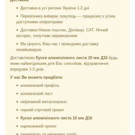
Доставка в усі регіони України 1-2 дні
Перевізника вибирає покупець — працюємо з усіма
доступними операторами
Доставка Новою поштою, Делівері, САТ, Нічний
експрес, попутним перевезенням
Ми цінують Ваш час і проводимо доставку
якнайшвидше.
Доставляємо
Куски алюмінієвого листа 10 мм Д16
будь-
яким найвигіднішим для Вас способом, відправлення
впродовж 1-2 днів.
У нас Ви можете придбати:
алюмінієвий профіль
алюмінієвий лист
неіржавкий металопрокат
чорний сортовий прокат
Куски алюмінієвого листа 10 мм Д16
оцинкований прокат
алюмінієву та неіржавку трубу