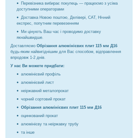
Перевізника вибирає покупець — працюємо з усіма
доступними операторами
Доставка Новою поштою, Делівері, САТ, Нічний
експрес, попутним перевезенням
Ми цінують Ваш час і проводимо доставку
якнайшвидше.
Доставляємо
Обрізання алюмінієвих плит 115 мм Д16
будь-яким найвигіднішим для Вас способом, відправлення
впродовж 1-2 днів.
У нас Ви можете придбати:
алюмінієвий профіль
алюмінієвий лист
неіржавкий металопрокат
чорний сортовий прокат
Обрізання алюмінієвих плит 115 мм Д16
оцинкований прокат
алюмінієву та неіржавку трубу
та інше