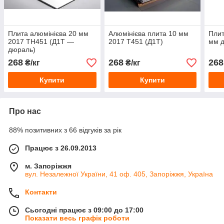
Плита алюмінієва 20 мм
Алюмінієва плита 10 мм
Плит
2017 ТН451 (Д1Т —
2017 Т451 (Д1Т)
мм 
дюраль)
268
268
268
₴/кг
₴/кг
Купити
Купити
Про нас
88% позитивних з 66 відгуків за рік
Працює з 26.09.2013
м. Запоріжжя
вул. Незалежної України, 41 оф. 405, Запоріжжя, Україна
Контакти
Сьогодні працює з 09:00 до 17:00
Показати весь графік роботи