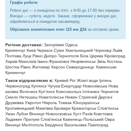
Графік роботи
Робочі дні —
з понеділка по п'яті, з 9-00 до 17-00 без перерви.
Вихідні — субота, неділя. Закази, сформовані у вихідні дні,
обробляються в понеділок насамперед.
Обрізання алюмінієвих плит 115 мм Д16
за оптовою ціною.
Регіони доставки:
Запоріжжя Одеса
Кременчуг Киев Черкаси Суми Хмельницький Чорновці
Львів
Полтава Луцк Рівно Дніпро Тернополя Біла Церква Кіровоград
Харків Миколаїв Івано-Франковск Незрівнянськ Звізь Костень
Шостка Рівно Житомир Херсон Северодонецк Каменське
Кременчуг
Також відправляємо в:
Кривий Рог Жовті води Ірпень
Червоноград Купянск Чугуєв Енергодар Новосківська Нова
кахівка Волочиск Куп'янск Комсомольск Іллічевск Чорнигов
Смело Нетешиш Новатолінськ Нежин Стриячий Дергачі
Дружківка Ужротоп Нікроль Токмак Юноукраїнськ
Кропивницький Макеївка Бровари Краматорськ Слов'янськ
Уман Лубни Вінниця Новоосковськ Хуст Рахів Ковстовка
Ладижин Прилуки Слов'янськ Каменець-Польський Овра
Вінниця Мелітополь Бердянск Васильовка Павлоград