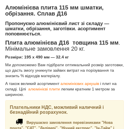
Алюмінієва плита 115 мм шматки,
обрізання. Сплав Д16
Пропонуємо алюмінієвий лист зі складу —
шматки, обрізання, заготівки. асортимент
поповнюється.
Плита алюмінієва Д16 товщина 115 мм
.
Мінімальне замовлення 20 кг.
Розміри: 195 х 490 мм — 32.4 кг
Ми допоможемо Вам підібрати оптимальний розмір заготовки,
що дасть змогу уникнути зайвих витрат на порізування та
знизить % відходів матеріалу.
А також великий асортимент
алюмінієвих аркушів
і плит на
складі. Цілі
алюмінієві плити
легким кратним 1 метром за
шириною.
Плательники НДС, можливий наличний і
безнадійний розрахунок.
Вирушаємо замовлення перевізниками "Нова
пошта", "САТ", "Делівері", "Нічний експрес", "Ін-Тайм" і