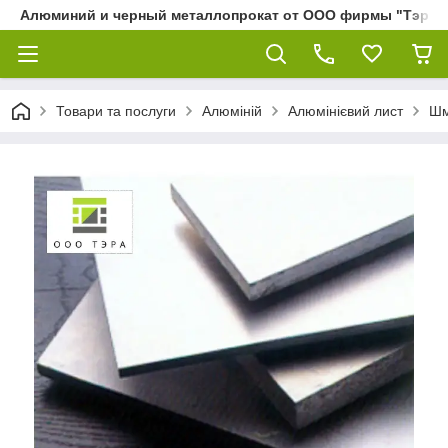
Алюминий и черный металлопрокат от ООО фирмы "Тэра"
Товари та послуги
Алюміній
Алюмінієвий лист
Шм