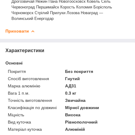
Дрогозвичай Нежин Пана Новогоосковск Ковель Сель
Червоноград Першимайск Корость Коломия Борісполь
Чорноморск Стрілий Прилуки Лозова Новаград —
Волинський Енергодар
Приховати
Характеристики
Основні
Покриття
Без покриття
Спосіб виготовлення
Гнутий
Марка алюмінію
АД31
Вага 1 п.м.
0.3 кг
Точність виготовлення
Звичайна
Класифікація по довжині
Мірної довжини
Міцність
Висока
Вид куточка
Рівнополочний
Матеріал куточка
Алюміній