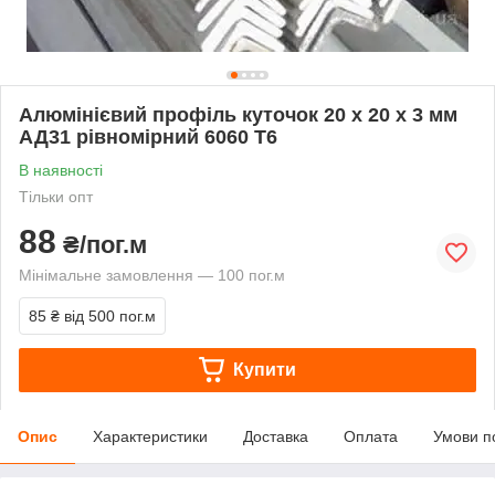
Алюмінієвий профіль куточок 20 х 20 х 3 мм
АД31 рівномірний 6060 Т6
В наявності
Тільки опт
88
₴/пог.м
Мінімальне замовлення — 100 пог.м
85 ₴
від 500 пог.м
Купити
Опис
Характеристики
Доставка
Оплата
Умови п