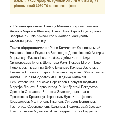
Алюмінієвий профіль куточок 20 х 20 х 3 мм АД31
рівномірний 6060 Т6
за оптовою ціною.
Регіони доставки:
Вінниця Макеївка Херсон Полтава
Чернігів Черкаси Житомир Суми
Київ Харків Одеса Дніпр
Запоріжжя Львів Кривой Рог Миколаєв Маріуполь
Хмельницький Чорниця
Також відправляємо в:
Рівно Каменське Кропивницький
Новаковолінськ Родзинка Белгородо-Днестрівський Ахтирка
Марганець Фастов Нова Кахівка Лубни Жовті Води
Світловодськ Ірпень Шепетівка Рамн Покров Міргол Подол
Подолсьск Південний Дубно Вишневе Кахівка Васильків
Незнесок Славута Боярка Жмеринка Глуховів Обухів Токмак
Чагуев Силілев-Подольський Південне Балаклія
Першотравенск Терновка Переяслав Славутіч Ладижин
Мерефа Люботін Червоноград Геніск Дергачі Богодухов
Ореховів Степанове Волошка Зеленодольск Івано-
Франковськ Кременчуг Тернополь Луцк Біла Церква
Краматорськ Мелітополь Нікополь Ужгород Бердянськ
Павлоград Северодонець Каменець-Подольський бровари
Конотоп Умань Мукачево Александрія Шостка Бердічов