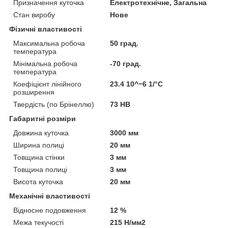
Призначення куточка
Електротехнічне, Загальна
Стан виробу
Нове
Фізичні властивості
Максимальна робоча
50 град.
температура
Мінімальна робоча
-70 град.
температура
Коефіцієнт лінійного
23.4 10^−6 1/°C
розширення
Твердість (по Брінеллю)
73 НВ
Габаритні розміри
Довжина куточка
3000 мм
Ширина полиці
20 мм
Товщина стінки
3 мм
Товщина полиці
3 мм
Висота куточка
20 мм
Механічні властивості
Відносне подовження
12 %
Межа текучості
215 Н/мм2