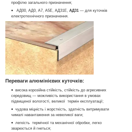
профілю загального призначення;
АД00, АД0, А7, А5Е, АД31Е,
АД31
— для куточків
електротехнічного призначення.
Переваги алюмінієвих куточків:
висока корозійна стійкість, стійкість до агресивних
середовищ — можливість використання в умовах
підвищеної вологості, великої термін експлуатації;
чудова міцність і жорсткість, здатність витримувати
чималі навантаження за невеликої ваги;
легкість термічної та механічної обробки, легко
зварюється й гнеться;