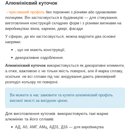
Алюмінієвий куточок
-
пресований профіль
без порожнин з різними або однаковими
полицями. Він застосовується в будівництві — для стикування,
виготовлення конструкцій складних форм і з різними вигинами на
виробництвах вікна, карнизи, двері, фасади.
У сферах, де він застосовується, можна виділити два основні
напрями:
, що не мають конструкції;
декоративне оздоблення.
Алюмінієвий куточок
використовується як декоративні елементи,
а отже, важливою є не тільки якість поверхні, але й марка сплаву,
оскільки не всі сплави під час анодування дають рівномірний
розподіл кольору по поверхні.
Ви можете в нас замовити та купити алюмінієвий профіль
високої якості за вигідною ціною.
Для виготовлення куточків використовують такі марки
алюмінію та його сплавів:
АД, А0, АМГ, АМц, АД31, Д16 — для виробництва