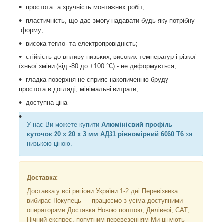
простота та зручність монтажних робіт;
пластичність, що дає змогу надавати будь-яку потрібну
форму;
висока тепло- та електропровідність;
стійкість до впливу низьких, високих температур і різкої
їхньої зміни (від -80 до +100 °C) - не деформується;
гладка поверхня не сприяє накопиченню бруду —
простота в догляді, мінімальні витрати;
доступна ціна
У нас Ви можете купити
Алюмінієвий профіль
куточок 20 х 20 х 3 мм АД31 рівномірний 6060 Т6
за
низькою ціною.
Доставка:
Доставка у всі регіони України 1-2 дні Перевізника
вибирає Покупець — працюємо з усіма доступними
операторами Доставка Новою поштою, Делівері, САТ,
Нічний експрес, попутним перевезенням Ми цінують