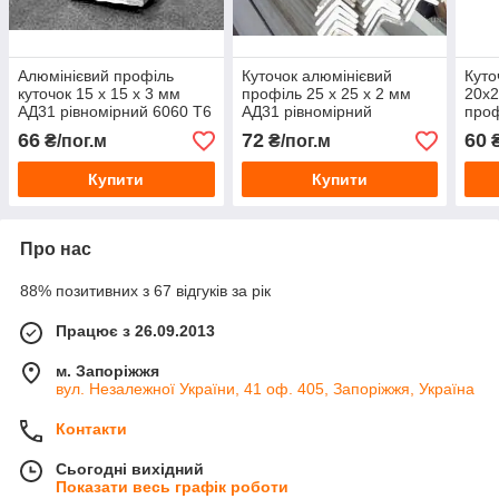
Алюмінієвий профіль
Куточок алюмінієвий
Куто
куточок 15 х 15 х 3 мм
профіль 25 х 25 х 2 мм
20х2
АД31 рівномірний 6060 Т6
АД31 рівномірний
проф
пресований 6060 Т6
АД3
66
72
60
₴/пог.м
₴/пог.м
₴
Купити
Купити
Про нас
88% позитивних з 67 відгуків за рік
Працює з 26.09.2013
м. Запоріжжя
вул. Незалежної України, 41 оф. 405, Запоріжжя, Україна
Контакти
Сьогодні вихідний
Показати весь графік роботи