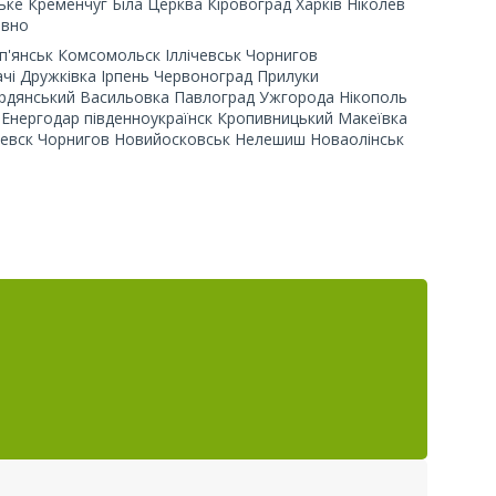
е Кременчуг Біла Церква Кіровоград Харків Ніколев
івно
п'янськ Комсомольск Іллічевськ Чорнигов
чі Дружківка Ірпень Червоноград Прилуки
рдянський Васильовка Павлоград Ужгорода Нікополь
в Енергодар південноукраїнск Кропивницький Макеївка
ічевск Чорнигов Новийосковськ Нелешиш Новаолінськ