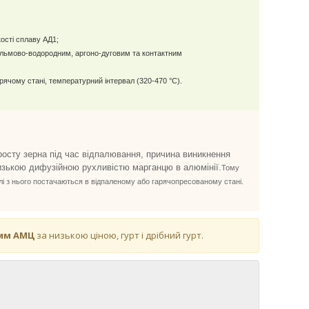
кості сплаву АД1;
льмово-водородним, аргоно-дуговим та контактним
рячому стані, температурний інтервал (320-470 °C).
росту зерна під час відпалювання, причина виникнення
низькою дифузійною рухливістю марганцю в алюмінії.
Тому
ілі з нього постачаються в відпаленому або гарячопресованому стані.
 мм АМЦ
за низькою ціною, гурт і дрібний гурт.