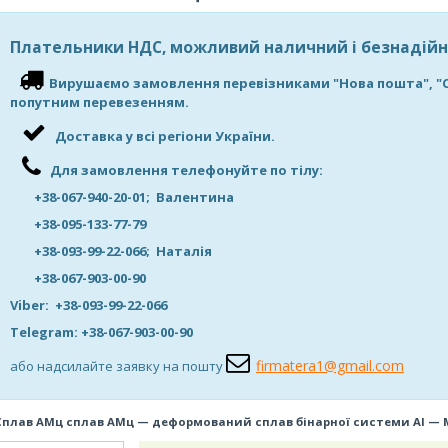
Плательники НДС, можливий наличний і безнадійн
Вирушаємо замовлення перевізниками "Нова пошта", "САТ"
попутним перевезенням.
Доставка у всі регіони України.
Для замовлення телефонуйте по тілу:
+38-067-940-20-01; Валентина
+38-095-133-77-79
+38-093-99-22-066; Наталія
+38-067-903-00-90
Viber: +38-093-99-22-066
Telegram: +38-067-903-00-90
firmatera1@gmail.com
або надсилайте заявку на пошту
Сплав АМц
сплав АМц — деформований сплав бінарної системи Al — 