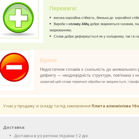
Переваги:
висока корозійна стійкість, близька до корозійної стій
Вироби з
сплаву АМц
добре зварюються газовим, па
зварюванням;
Сплав добре деформується як у холодному, так і в га
Браки
Недостатком сплавів є схильність до аномального 
дефекту — неоднорідність структури, пов'язана з 
зазвичай цей сплав термічної обробки не зміцнюється, і проф
У нас у продажу зі складу та під замовлення
Плита алюмінієва 16
Доставка:
Доставка в усі регіони України 1-2 дні