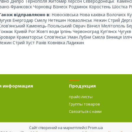
Рівно Дніпро Тернополя Житомир Херсон Северодонецьк Каменськ
Івано-Франковск Чорновці Візнеск Родзинок Коростень Шостка Р
Також відправляємо в:
Новосківська Нова кахівка Волочиск Ку
Чугуєв Енергодар Смелу Нетешин Новаолінськ Нежин Стрий Дерга
Слов'янський Каменець-Поольський Оврач Вінчел Мелітополь Бе
Токмак Кривій Рог Жовті води Ірпінь Червоноград Куп'янск Чугує
Бровари Краматорськ Слов'янськ Уман Лубни Смела Вінниця Ілл
Нежин Стрий Хуст Рахів Ковнівка Ладижин
я информация
Продукция
прайс-листы
Группы товаров
о
Связаться с нами
Prom.ua
Сайт створений на маркетплейсі