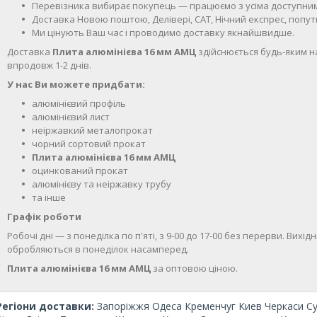
Перевізника вибирає покупець — працюємо з усіма доступн
Доставка Новою поштою, Делівері, САТ, Нічний експрес, поп
Ми цінують Ваш час і проводимо доставку якнайшвидше.
Доставка
Плита алюмінієва 16 мм АМЦ
здійснюється будь-яким н
впродовж 1-2 днів.
У нас Ви можете придбати:
алюмінієвий профіль
алюмінієвий лист
неіржавкий металопрокат
чорний сортовий прокат
Плита алюмінієва 16 мм АМЦ
оцинкований прокат
алюмінієву та неіржавку трубу
та інше
Графік роботи
Робочі дні —
з понеділка по п'яті, з 9-00 до 17-00 без перерви. Вихідн
обробляються в понеділок насамперед.
Плита алюмінієва 16 мм АМЦ
за оптовою ціною.
Регіони доставки:
Запоріжжя Одеса Кременчуг Киев Черкаси С