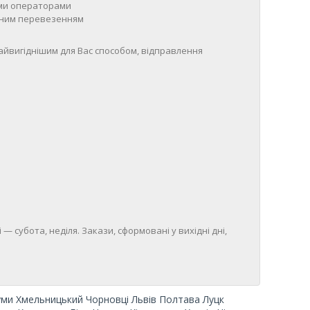
ими операторами
утним перевезенням
айвигіднішим для Вас способом, відправлення
і — субота, неділя. Закази, сформовані у вихідні дні,
уми Хмельницький Чорновці
Львів Полтава Луцк