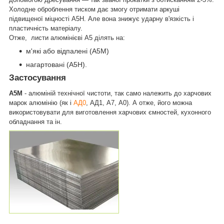
Холодне оброблення тиском дає змогу отримати аркуші
підвищеної міцності А5Н. Але вона знижує ударну в'язкість і
пластичність матеріалу.
Отже, листи алюмінієві А5 ділять на:
м'які або відпалені (А5М)
нагартовані (А5Н).
Застосування
А5М
- алюміній технічної чистоти, так само належить до харчових
марок алюмінію (як і
АД0
, АД1, А7, А0). А отже, його можна
використовувати для виготовлення харчових ємностей, кухонного
обладнання та ін.