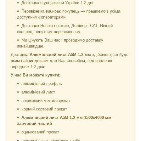
Доставка в усі регіони України 1-2 дні
Перевізника вибирає покупець — працюємо з усіма
доступними операторами
Доставка Новою поштою, Делівері, САТ, Нічний
експрес, попутним перевезенням
Ми цінують Ваш час і проводимо доставку
якнайшвидше.
Доставка
Алюмінієвий лист А5М 1.2 мм
здійснюється будь-
яким найвигіднішим для Вас способом, відправлення
впродовж 1-2 днів.
У нас Ви можете купити:
алюмінієвий профіль
алюмінієвий лист
неіржавкий металопрокат
чорний сортовий прокат
Алюмінієвий лист А5М 1.2 мм 1500х4000 мм
харчовий чистий
оцинкований прокат
алюмінієву та неіржавку трубу