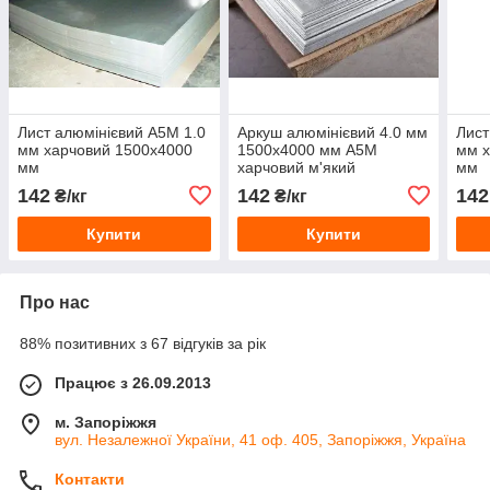
Лист алюмінієвий А5М 1.0
Аркуш алюмінієвий 4.0 мм
Лист
мм харчовий 1500х4000
1500х4000 мм А5М
мм х
мм
харчовий м'який
мм
142
142
142
₴/кг
₴/кг
Купити
Купити
Про нас
88% позитивних з 67 відгуків за рік
Працює з 26.09.2013
м. Запоріжжя
вул. Незалежної України, 41 оф. 405, Запоріжжя, Україна
Контакти