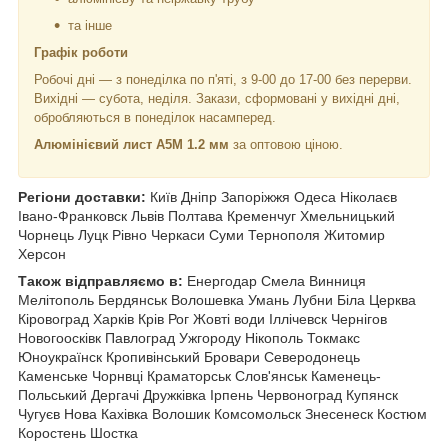
та інше
Графік роботи
Робочі дні —
з понеділка по п'яті, з 9-00 до 17-00 без перерви.
Вихідні — субота, неділя. Закази, сформовані у вихідні дні,
обробляються в понеділок насамперед.
Алюмінієвий лист А5М 1.2 мм
за оптовою ціною.
Регіони доставки:
Київ Дніпр Запоріжжя Одеса Ніколаєв
Івано-Франковск Львів Полтава Кременчуг Хмельницький
Чорнець Луцк Рівно Черкаси Суми Тернополя Житомир
Херсон
Також відправляємо в:
Енергодар Смела Винниця
Мелітополь Бердянськ Волошевка Умань Лубни Біла Церква
Кіровоград Харків Крів Рог Жовті води Іллічевск Чернігов
Новогоосківк Павлоград Ужгороду Нікополь Токмакс
Юноукраїнск Кропивінський Бровари Северодонець
Каменське Чорнвці Краматорськ Слов'янськ Каменець-
Польський Дергачі Дружківка Ірпень Червоноград Купянск
Чугуєв Нова Кахівка Волошик Комсомольск Знесенеск Костюм
Коростень Шостка