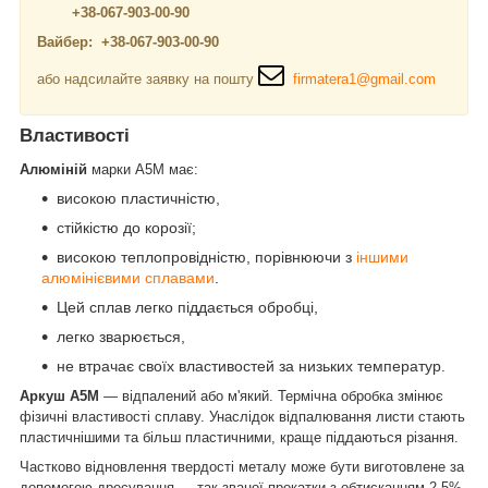
+38-067-903-00-90
Вайбер: +38-067-903-00-90
або надсилайте заявку на пошту
firmatera1@gmail.com
Властивості
Алюміній
марки А5М має:
високою пластичністю,
стійкістю до корозії;
високою теплопровідністю, порівнюючи з
іншими
алюмінієвими сплавами
.
Цей сплав легко піддається обробці,
легко зварюється,
не втрачає своїх властивостей за низьких температур.
Аркуш А5М
— відпалений або м'який. Термічна обробка змінює
фізичні властивості сплаву. Унаслідок відпалювання листи стають
пластичнішими та більш пластичними, краще піддаються різання.
Частково відновлення твердості металу може бути виготовлене за
допомогою дресування — так званої прокатки з обтисканням 2-5%.