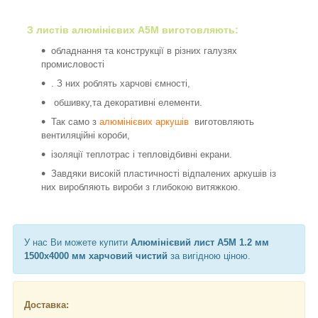
З листів алюмінієвих А5М виготовляють:
обладнання та конструкції в різних галузях
промисловості
. З них
роблять
харчові ємності,
обшивку,
та декоративні елементи.
Так само з
алюмінієвих аркушів
виготовляють
вентиляційні короби,
ізоляції теплотрас і тепловідбивні екрани.
Завдяки високій пластичності відпалених аркушів із
них виробляють вироби з глибокою витяжкою.
У нас Ви можете купити
Алюмінієвий лист А5М 1.2 мм
1500х4000 мм харчовий чистий
за вигідною ціною.
Доставка: