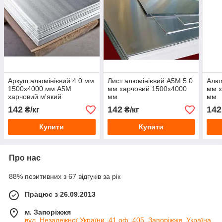
Аркуш алюмінієвий 4.0 мм
Лист алюмінієвий А5М 5.0
Алюм
1500х4000 мм А5М
мм харчовий 1500х4000
мм х
харчовий м'який
мм
мм
142
142
142
₴/кг
₴/кг
Купити
Купити
Про нас
88% позитивних з 67 відгуків за рік
Працює з 26.09.2013
м. Запоріжжя
вул. Незалежної України, 41 оф. 405, Запоріжжя, Україна