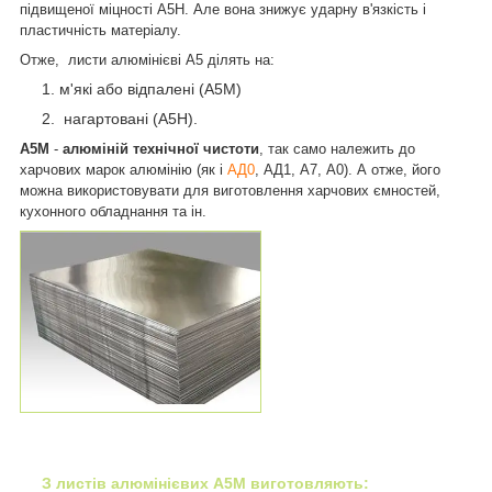
підвищеної міцності А5Н. Але вона знижує ударну в'язкість і
пластичність матеріалу.
Отже, листи алюмінієві А5 ділять на:
м'які або відпалені (А5М)
нагартовані (А5Н).
А5М
-
алюміній технічної чистоти
, так само належить до
харчових марок алюмінію (як і
АД0
, АД1, А7, А0). А отже, його
можна використовувати для виготовлення харчових ємностей,
кухонного обладнання та ін.
З листів алюмінієвих А5М виготовляють: