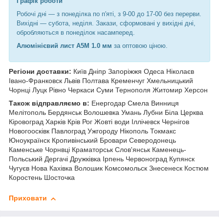
Графік роботи
Робочі дні —
з понеділка по п'яті, з 9-00 до 17-00 без перерви.
Вихідні — субота, неділя. Закази, сформовані у вихідні дні,
обробляються в понеділок насамперед.
Алюмінієвий лист А5М 1.0 мм
за оптовою ціною.
Регіони доставки:
Київ Дніпр Запоріжжя Одеса Ніколаєв
Івано-Франковск Львів Полтава Кременчуг Хмельницький
Чорнці Луцк Рівно Черкаси Суми Тернополя Житомир Херсон
Також відправляємо в:
Енергодар Смела Винниця
Мелітополь Бердянськ Волошевка Умань Лубни Біла Церква
Кіровоград Харків Крів Рог Жовті води Іллічевск Чернігов
Новогоосківк Павлоград Ужгороду Нікополь Токмакс
Юноукраїнск Кропивінський Бровари Северодонець
Каменське Чорнвці Краматорськ Слов'янськ Каменець-
Польський Дергачі Дружківка Ірпень Червоноград Купянск
Чугуєв Нова Кахівка Волошик Комсомольск Знесенеск Костюм
Коростень Шосточка
Приховати