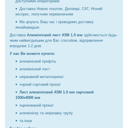
доступними операторами
Доставка Новою поштою, Делівері, САТ, Нічний
експрес, попутним перевезенням
Ми цінують Ваш час і проводимо доставку
якнайшвидше.
Доставка
Алюмінієвий лист А5М 1.0 мм
здійснюється будь-
яким найвигіднішим для Вас способом, відправлення
впродовж 1-2 днів.
У нас Ви можете купити:
алюмінієвий профіль
алюмінієвий лист
неіржавкий металопрокат
чорний сортовий прокат
Лист алюмінієвий А5М 1.0 мм харчовий
1500х4000 мм
оцинкований прокат
алюмінієву та неіржавку трубу
та інше