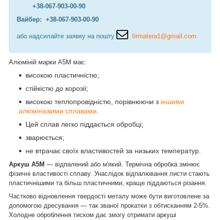
+38-067-903-00-90
Вайбер: +38-067-903-00-90
або надсилайте заявку на пошту
firmatera1@gmail.com
Алюміній марки А5М має:
високою пластичністю;
стійкістю до корозії;
високою теплопровідністю, порівнюючи з
іншими
алюмінієвими сплавами
.
Цей сплав легко піддається обробці;
зварюється;
не втрачає своїх властивостей за низьких температур.
Аркуш А5М
— відпалений або м'який. Термічна обробка змінює
фізичні властивості сплаву. Унаслідок відпалювання листи стають
пластичнішими та більш пластичними, краще піддаються різання.
Частково відновлення твердості металу може бути виготовлене за
допомогою дресування — так званої прокатки з обтисканням 2-5%.
Холодне оброблення тиском дає змогу отримати аркуші