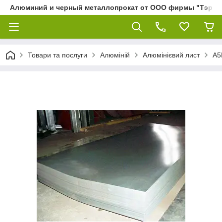
Алюминий и черный металлопрокат от ООО фирмы "Тэра"
Товари та послуги
Алюміній
Алюмінієвий лист
А