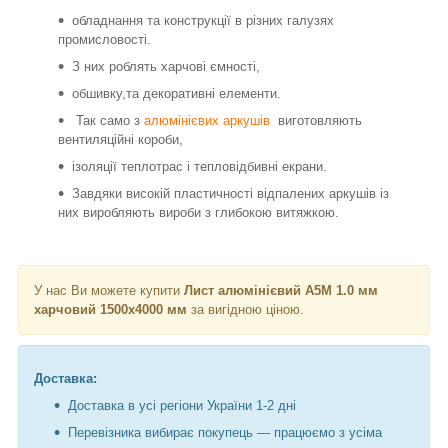
обладнання та конструкції в різних галузях
промисловості.
З них
роблять
харчові ємності,
обшивку,
та декоративні елементи.
Так само з
алюмінієвих аркушів
виготовляють
вентиляційні короби,
ізоляції теплотрас і тепловідбивні екрани.
Завдяки високій пластичності відпалених аркушів із
них виробляють вироби з глибокою витяжкою.
У нас Ви можете купити
Лист алюмінієвий А5М 1.0 мм
харчовий 1500х4000 мм
за вигідною ціною.
Доставка:
Доставка в усі регіони України 1-2 дні
Перевізника вибирає покупець — працюємо з усіма