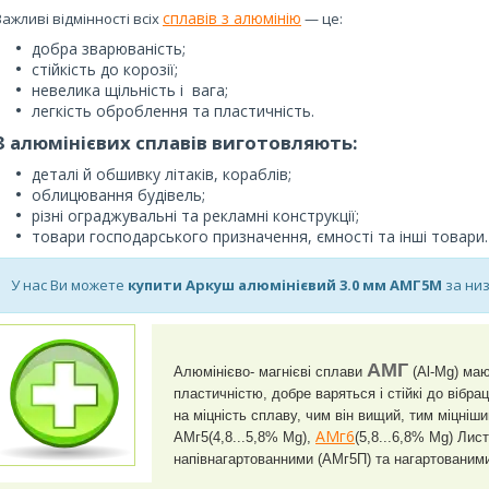
сплавів з алюмінію
Важливі відмінності всіх
— це:
добра зварюваність;
стійкість до корозії;
невелика щільність і вага;
легкість оброблення та пластичність.
З алюмінієвих сплавів виготовляють:
деталі й обшивку літаків, кораблів;
облицювання будівель;
різні ограджувальні та рекламні конструкції;
товари господарського призначення, ємності та інші товари.
У нас Ви можете
купити Аркуш алюмінієвий 3.0 мм АМГ5М
за низ
АМГ
Алюмінієво- магнієві сплави
(Al-Mg) маю
пластичністю, добре варяться і стійкі до вібр
на міцність сплаву, чим він вищий, тим міцні
АМг6
АМг5(4,8...5,8% Mg),
(5,8...6,8% Mg) Лис
напівнагартованними (АМг5П) та нагартованим