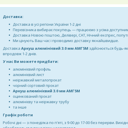
Доставка:
Доставка в усі регіони України 1-2 дні
Перевізника вибирає покупець — працюємо з усіма доступн
Доставка Новою поштою, Делівері, САТ, Нічний експрес, поп
Ми цінують Ваш час і проводимо доставку якнайшвидше.
Доставка
Аркуш алюмінієвий 3.0 мм АМГ5М
здійснюється будь-як
впродовж 1-2 днів.
У нас Ви можете придбати:
алюмінієвий профіль
алюмінієвий лист
неіржавкий металопрокат
чорний сортовий прокат
Аркуш алюмінієвий 3.0 мм АМГ5М
оцинкований прокат
алюмінієву та неіржавку трубу
та інше
Графік роботи
Робочі дні —
з понеділка по п'яті, з 9-00 до 17-00 без перерви. Вихідн
обробляються в понеділок насамперед.