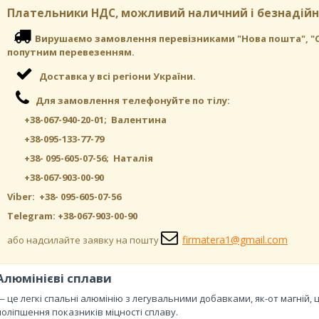
Плательники НДС, можливий наличний і безнадійн
Вирушаємо замовлення перевізниками "Нова пошта", "САТ"
попутним перевезенням.
Доставка у всі регіони України.
Для замовлення телефонуйте по тілу:
+38-067-940-20-01; Валентина
+38-095-133-77-79
+38- 095-605-07-56
; Наталія
+38-067-903-00-90
Viber: +38-
095-605-07-56
Telegram: +38-067-903-00-90
firmatera1@gmail.com
або надсилайте заявку на пошту
Алюмінієві сплави
— це легкі спальні алюмінію з легувальними добавками, як-от магній,
поліпшення показників міцності сплаву.