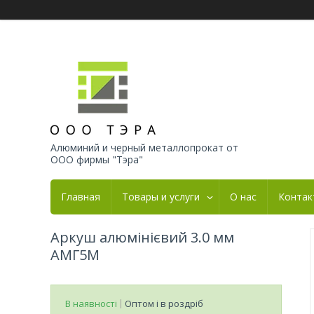
Алюминий и черный металлопрокат от
ООО фирмы "Тэра"
Главная
Товары и услуги
О нас
Контак
Аркуш алюмінієвий 3.0 мм
АМГ5М
В наявності
Оптом і в роздріб