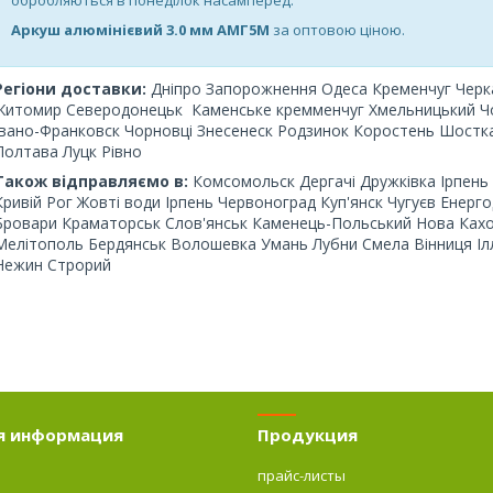
Аркуш алюмінієвий 3.0 мм АМГ5М
за оптовою ціною.
Регіони доставки:
Дніпро Запорожнення Одеса Кременчуг Чер
Житомир Северодонецьк Каменське кремменчуг Хмельницький Ч
Івано-Франковск Чорновці Знесенеск Родзинок Коростень Шостка
Полтава Луцк Рівно
Також відправляємо в:
Комсомольск Дергачі Дружківка Ірпен
Кривій Рог Жовті води Ірпень Червоноград Куп'янск Чугуєв Енерг
Бровари Краматорськ Слов'янськ Каменець-Польський Нова Кахо
Мелітополь Бердянськ Волошевка Умань Лубни Смела Вінниця Іл
Нежин Строрий
я информация
Продукция
прайс-листы