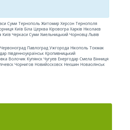
каси Суми Тернополь Житомир Херсон Тернополя
орниця
Київ Біла Церква Кіровогра Харків Ніколаєв
 Київ Черкаси Суми Хмельницький Чорновці
Львів
ь Червоноград Павлоград Ужгорода Нікополь Токмак
одар південноукраїнськ Кропивницький
вка Волочик Купянск Чугуев Енергодар Смела Вінниця
лічевск Чорнигов Новийосковск Неєшин Новаолінськ