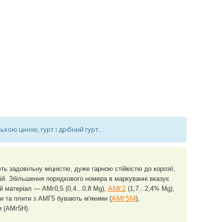
ькою ціною, гурт і дрібний гурт.
ть задовільну міцністю, дуже гарною стійкістю до корозії,
ацій. Збільшення порядкового номера в маркуванні вказує
АМг2
ший матеріал —
АМг0,5 (0,4...0,8 Mg),
(1,7...2,4% Mg),
АМг5М
ти та плити з АМГ5 бувають м'якими
(
),
и (АМг5Н).