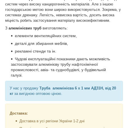
систем через високу канцерогенність матеріалів. Але з іншою
господарською метою вони широко використовуються. Зокрема, у
системах дренажу. Легкість, невисока вартість, досить висока
міцність робить застосування матеріалу високоефективним.
З
алюмінієвих труб
виготовляють:
елементи вентиляційних систем,
деталі для збирання меблів,
рекламні стенди та ін.
Чудові експлуатаційні показники дають можливість
застосовувати алюмінієву трубу нафтохімічної
промисловості, авіа- та суднобудівлі, у будівельній
галузі.
У нас у продажу
Труба алюмінієва 6 х 1 мм АД31Н, від 20
кг
за вигідною оптовою ціною.
Доставка:
Доставка в усі регіони України 1-2 дні