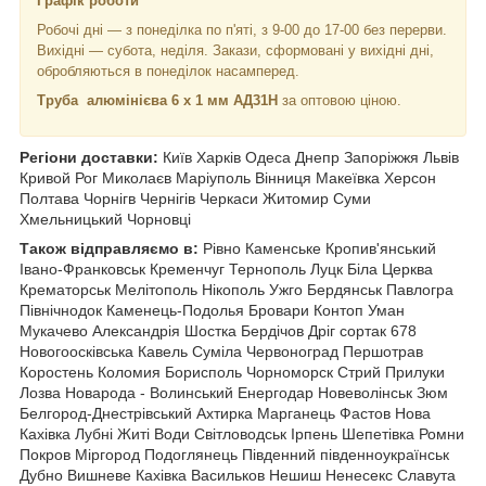
Графік роботи
Робочі дні —
з понеділка по п'яті, з 9-00 до 17-00 без перерви.
Вихідні — субота, неділя. Закази, сформовані у вихідні дні,
обробляються в понеділок насамперед.
Труба алюмінієва 6 х 1 мм АД31Н
за оптовою ціною.
Регіони доставки:
Київ Харків Одеса Днепр Запоріжжя Львів
Кривой Рог Миколаєв Маріуполь Вінниця Макеївка Херсон
Полтава Чорнiгв Чернігів Черкаси Житомир Суми
Хмельницький Чорновці
Також відправляємо в:
Рівно Каменське Кропив'янський
Івано-Франковськ Кременчуг Тернополь Луцк Біла Церква
Крематорськ Мелітополь Нікополь Ужго Бердянськ Павлогра
Північнодок Каменець-Подолья Бровари Контоп Уман
Мукачево Александрія Шостка Бердічов Дріг сортак 678
Новогоосківська Кавель Суміла Червоноград Першотрав
Коростень Коломия Борисполь Чорноморск Стрий Прилуки
Лозва Новарода - Волинський Енергодар Новеволінськ Зюм
Белгород-Днестрівський Ахтирка Марганець Фастов Нова
Кахівка Лубні Житі Води Світловодськ Ірпень Шепетівка Ромни
Покров Міргород Подоглянець Південний південноукраїнськ
Дубно Вишневе Кахівка Васильков Нешиш Ненесекс Славута