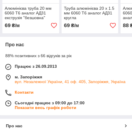
Алюмінієва труба 20 мм
Труба алюмінієва 20 х 1.5
Алюм
6060 Т6 аналог АД31
мм 6060 Т6 аналог АД31
6060
екструзія "безшовна"
кругла
анал
20х1.5; 20х2; 20х3 мм.
69
69
88
₴/м
₴/м
₴
Про нас
88% позитивних з 66 відгуків за рік
Працює з 26.09.2013
м. Запоріжжя
вул. Незалежної України, 41 оф. 405, Запоріжжя, Україна
Контакти
Сьогодні працює з 09:00 до 17:00
Показати весь графік роботи
Про нас