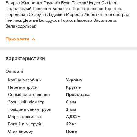
Боярка Жмеринка Глуховів Вуха Токмак Чугуєв Силілев-
Подольський Південна Балаклія Першотравенск Терновка
Переяслав Славутіч Ладижин Мерефа Люботин Червоноград
Геніческ Дергачі Богодухов Горіхов Іваново Васильовка
Зеленодольськ
Приховати
Характеристики
Основні
Країна виробник
Україна
Перетин труби
Кругле
Спосіб виготовлення
Пресована
Зовнішній діаметр
6 мм
Товщина стінки труби
1 мм
Марка алюмінію
АД31Н
Вага 1 п.м. труби
42 кг
Стан виробу
Нове