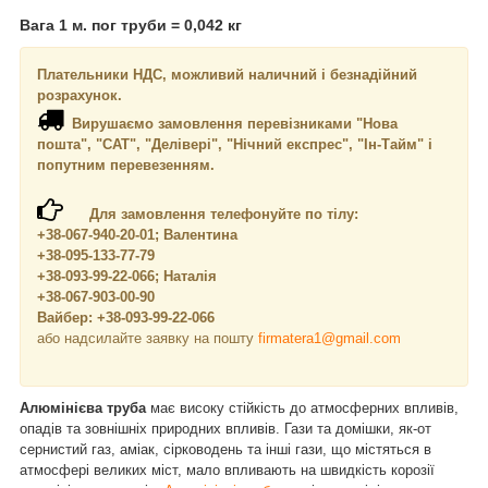
Вага 1 м. пог труби = 0,042 кг
Плательники НДС, можливий наличний і безнадійний
розрахунок.
Вирушаємо замовлення перевізниками "Нова
пошта", "САТ", "Делівері", "Нічний експрес", "Ін-Тайм" і
попутним перевезенням.
Для замовлення телефонуйте по тілу:
+38-067-940-20-01; Валентина
+38-095-133-77-79
+38-093-99-22-066; Наталія
+38-067-903-00-90
Вайбер: +38-093-99-22-066
або надсилайте заявку на пошту
firmatera1@gmail.com
Алюмінієва труба
має високу стійкість до атмосферних впливів,
опадів та зовнішніх природних впливів. Гази та домішки, як-от
сернистий газ, аміак, сірководень та інші гази, що містяться в
атмосфері великих міст, мало впливають на швидкість корозії