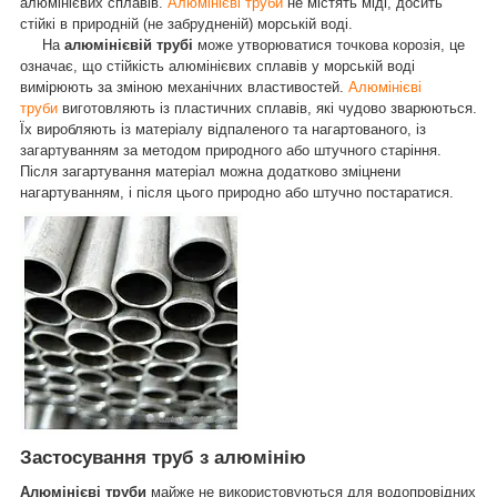
алюмінієвих сплавів.
Алюмінієві труби
не містять міді, досить
стійкі в природній (не забрудненій) морській воді.
На
алюмінієвій трубі
може утворюватися точкова корозія, це
означає, що стійкість алюмінієвих сплавів у морській воді
вимірюють за зміною механічних властивостей.
Алюмінієві
труби
виготовляють із пластичних сплавів, які чудово зварюються.
Їх виробляють із матеріалу відпаленого та нагартованого, із
загартуванням за методом природного або штучного старіння.
Після загартування матеріал можна додатково зміцнени
нагартуванням, і після цього природно або штучно постаратися.
Застосування труб з алюмінію
Алюмінієві труби
майже не використовуються для водопровідних