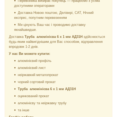
Перевізника вибирає покупець — працюємо з усіма
доступними операторами
Доставка Новою поштою, Делівері, САТ, Нічний
експрес, попутним перевезенням
Ми цінують Ваш час і проводимо доставку
якнайшвидше.
Доставка
Труба алюмінієва 6 х 1 мм АД31Н
здійснюється
будь-яким найвигіднішим для Вас способом, відправлення
впродовж 1-2 днів.
У нас Ви можете купити:
алюмінієвий профіль
алюмінієвий лист
неіржавкий металопрокат
чорний сортовий прокат
Труба алюмінієва 6 х 1 мм АД31Н
оцинкований прокат
алюмінієву та неіржавку трубу
та інше